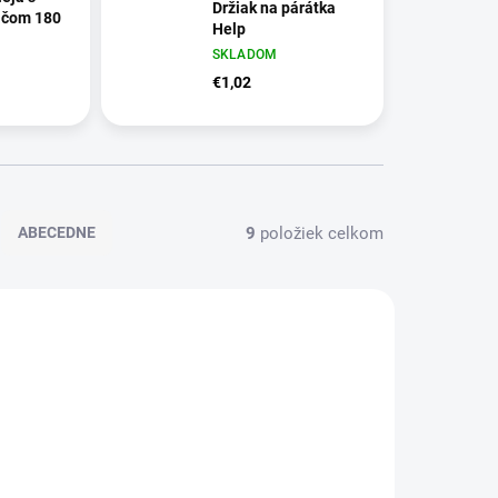
Držiak na párátka
ačom 180
Help
SKLADOM
€1,02
9
položiek celkom
ABECEDNE
D6527
D5668/VIN