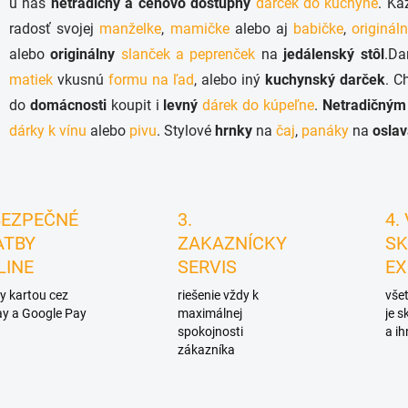
u nás
netradičný a cenovo dostupný
darček do kuchyne
. K
d
radosť svojej
manželke
,
mamičke
alebo aj
babičke
,
originá
a
c
alebo
originálny
slanček a peprenček
na
jedálenský stôl
.Da
i
matiek
vkusnú
formu na ľad
, alebo iný
kuchynský darček
. C
e
p
do
domácnosti
koupit i
levný
dárek do kúpeľne
.
Netradičným
r
dárky k vínu
alebo
pivu
. Stylové
hrnky
na
čaj
,
panáky
na
osla
v
k
y
v
ý
BEZPEČNÉ
3.
4.
p
i
ATBY
ZAKAZNÍCKY
SK
s
LINE
SERVIS
EX
u
y kartou cez
riešenie vždy k
všet
y a Google Pay
maximálnej
je 
spokojnosti
a ih
zákazníka