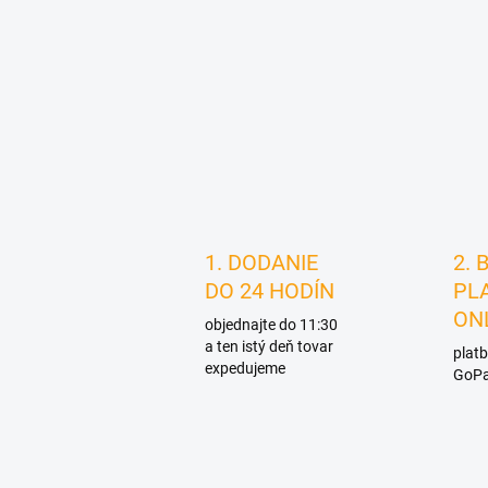
1. DODANIE
2. 
DO 24 HODÍN
PL
ON
objednajte do 11:30
a ten istý deň tovar
platb
expedujeme
GoPa