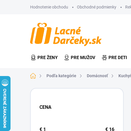
Prejsť
Hodnotenie obchodu
Obchodné podmienky
Re
na
obsah
PRE ŽENY
PRE MUŽOV
PRE DETI
Domov
Podľa kategórie
Domácnosť
Kuchy
B
o
č
CENA
n
ý
p
a
€
1
€
16