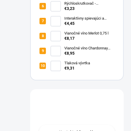
Rýchloskrutkovač -
univerzálna pomôcka na
€3,23
skrutkovanie
Interaktívny spievajúci a
tancujúci kaktus Santa
€4,45
Vianočné víno Merlot 0,75 l
€8,17
Vianočné víno Chardonnay
0,75 l
€8,95
Tlaková vývrtka
€9,31
Máte otázku?
Obraťte sa na nás.