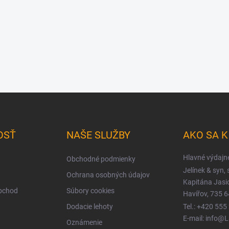
OSŤ
NAŠE SLUŽBY
AKO SA 
Hlavné výdajn
Obchodné podmienky
Jelínek & syn, s
Ochrana osobných údajov
Kapitána Jas
obchod
Súbory cookies
Havířov, 735 6
Dodacie lehoty
Tel.: +420 555
E-mail: info@
Oznámenie