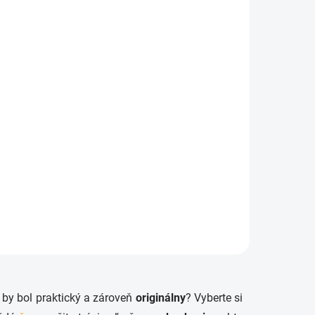
KLADOM
SKLADOM
ička
Soľnička a korenička
Sovy
€4,74
Do košíka
ý by bol praktický a zároveň
originálny
? Vyberte si