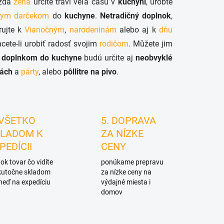
aždá
žena
určite trávi veľa času v
kuchyni
, urobte
lnym darčekom
do
kuchyne
.
Netradičný doplnok
,
rujte k
Vianočným
,
narodeninám
alebo aj k
dňu
hcete-li urobiť radosť svojim
rodičom
. Můžete jim
 doplnkom
do kuchyne
budú určite aj
neobvyklé
vách
a
párty
, alebo
pôllitre na pivo
.
 VŠETKO
5. DOPRAVA
LADOM K
ZA NÍZKE
PEDÍCII
CENY
ok tovar čo vidíte
ponúkame prepravu
skutočne skladom
za nízke ceny na
neď na expedíciu
výdajné miesta i
domov