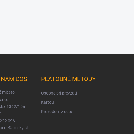
K NÁM DOSTANETE
PLATOBNÉ METÓDY
é miesto
Osobne pri prevzatí
.r.o.
Kartou
ioka 1362/15a
Prevodom z účtu
4
 222 096
LacneDarceky.sk