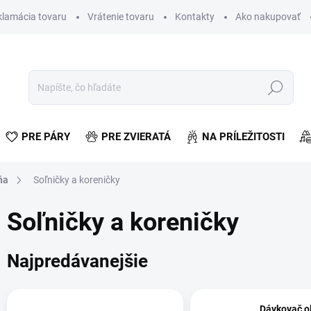
klamácia tovaru
Vrátenie tovaru
Kontakty
Ako nakupovať
Hľadať
PRE PÁRY
PRE ZVIERATÁ
NA PRÍLEŽITOSTI
ňa
Soľničky a koreničky
Soľničky a koreničky
Najpredávanejšie
Dávkovač ol