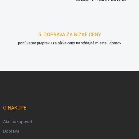
5. DOPRAVA ZA NÍZKE CENY
ponúkame prepravu za nízke ceny na výdajné miesta i domov
Z
á
p
ä
t
i
O NÁKUPE
e
Ako nakupovať
Doprava