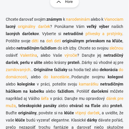
r
Hore
á
á
d
n
a
k
c
Chcete darovať svojim
známym
k
narodeninám
alebo k
Vianociam
o
i
lacný
originálny darček
? Ponúkame Vám
veľký výber
našich
e
v
lacných darčekov
. Vyberte si
netradičné
přívesky a prstýnky
.
p
a
Potěšte svoje
děti
na
deň detí
originálnym príveskom na kľúče
r
,
n
v
alebo
netradičným ťažidlom
do ich izby. Chcete so svojou
slečnou
i
k
osláviť
Valentína
, alebo Vaše
výročie
? Darujte jej
netradičný
e
y
darček
,
perlu v ulite
alebo krásny
prsteň
..Dárky sú vhodné aj pre
v
ý
zamilovaných
..
Originálne ťažiaky
sa hodia tiež ako
dekorácia
do
p
domácnosti
, alebo
do kancelárie
..Podarujte svojmu
kolegovi
i
alebo
koleginke
v práci, potešte svoju
kamarátku
netradičným
s
u
háčikom na kabelku
alebo
ťažidlom
. Potěšiť
darčekmi
môžete
napríklad aj Vášho
šéfa
v práci. Darujte mu opravdový
dárek pre
muža
,
teleskopické panáky
alebo
otvárač na fľaše
ako
prsteň
.
Buďte
originálny
, pověste si na
klúče
vtipný darček
, a uvidíte, že
vaše
klúče
budú vyzerať elegantne. Klasické
dárky
dávate pořád,
prečo nezapojiť trochu fantázie a darovať niečo skutočne