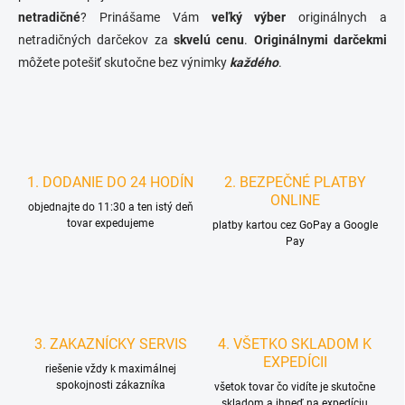
netradičné
? Prinášame Vám
veľký výber
originálnych a
netradičných darčekov za
skvelú cenu
.
Originálnymi darčekmi
môžete potešiť skutočne bez výnimky
každého
.
1. DODANIE DO 24 HODÍN
2. BEZPEČNÉ PLATBY
ONLINE
objednajte do 11:30 a ten istý deň
tovar expedujeme
platby kartou cez GoPay a Google
Pay
3. ZAKAZNÍCKY SERVIS
4. VŠETKO SKLADOM K
EXPEDÍCII
riešenie vždy k maximálnej
spokojnosti zákazníka
všetok tovar čo vidíte je skutočne
skladom a ihneď na expedíciu