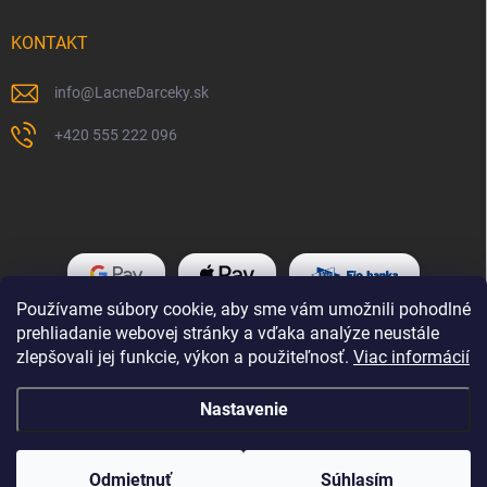
KONTAKT
info
@
LacneDarceky.sk
+420 555 222 096
Používame súbory cookie, aby sme vám umožnili pohodlné
prehliadanie webovej stránky a vďaka analýze neustále
zlepšovali jej funkcie, výkon a použiteľnosť.
Viac informácií
Nastavenie
Copyright 2026
LacneDarceky.sk
. Všetky práva vyhradené.
Odmietnuť
Súhlasím