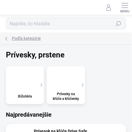
Prejsť
na
obsah
Hľadať
Podľa kategórie
Prívesky, prstene
Prívesky na
Bižutéria
kľúče a kľúčenky
Najpredávanejšie
Prívesok na kľúče Drive Safe