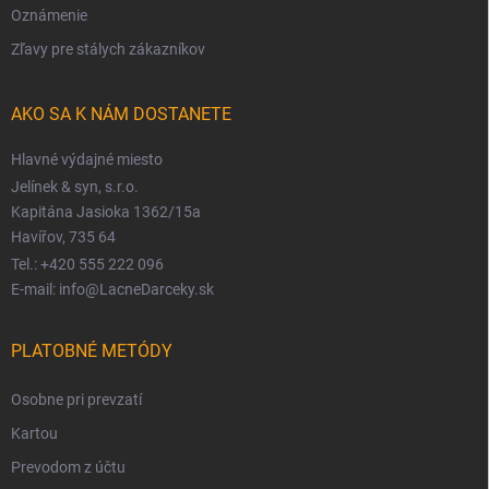
Oznámenie
Zľavy pre stálych zákazníkov
AKO SA K NÁM DOSTANETE
Hlavné výdajné miesto
Jelínek & syn, s.r.o.
Kapitána Jasioka 1362/15a
Havířov, 735 64
Tel.: +420 555 222 096
E-mail: info@LacneDarceky.sk
PLATOBNÉ METÓDY
Osobne pri prevzatí
Kartou
Prevodom z účtu