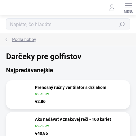
Prejsť
na
obsah
Hľadať
Podľa hobby
Darčeky pre golfistov
Najpredávanejšie
Prenosný ručný ventilátor s držiakom
SKLADOM
€2,86
Ako nadávať v znakovej reči - 100 kariet
SKLADOM
€40,86