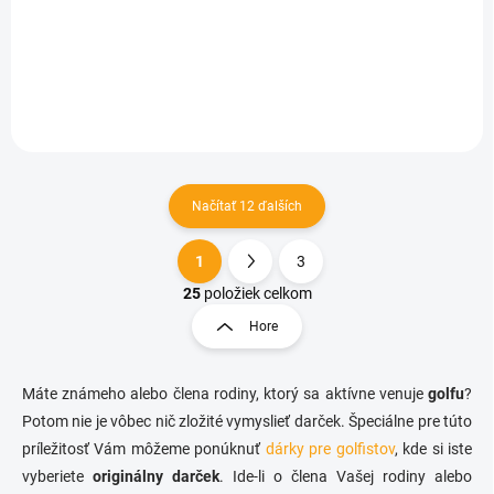
€11,40
Do košíka
Načítať 12 ďalších
1
3
O
S
v
t
25
položiek celkom
l
r
Hore
á
á
d
n
a
k
c
Máte známeho alebo člena rodiny, ktorý sa aktívne venuje
golfu
?
o
i
Potom nie je vôbec nič zložité vymyslieť darček. Špeciálne pre túto
e
v
príležitosť Vám môžeme ponúknuť
dárky pre golfistov
, kde si iste
p
a
vyberiete
originálny
darček
. Ide-li o člena Vašej rodiny alebo
r
n