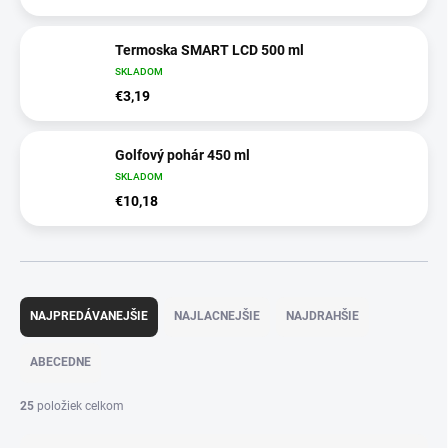
Termoska SMART LCD 500 ml
SKLADOM
€3,19
Golfový pohár 450 ml
SKLADOM
€10,18
R
a
NAJPREDÁVANEJŠIE
NAJLACNEJŠIE
NAJDRAHŠIE
d
e
ABECEDNE
n
i
25
položiek celkom
e
p