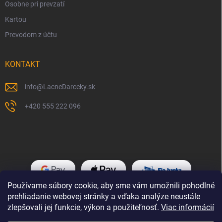
Osobne pri prevzatí
Kartou
Prevodom z účtu
KONTAKT
info
@
LacneDarceky.sk
+420 555 222 096
Používame súbory cookie, aby sme vám umožnili pohodlné
prehliadanie webovej stránky a vďaka analýze neustále
zlepšovali jej funkcie, výkon a použiteľnosť.
Viac informácií