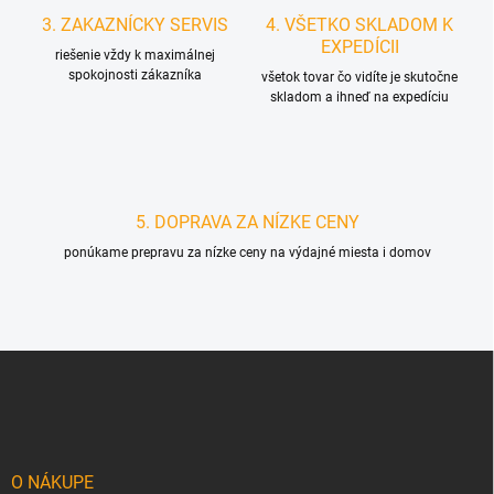
3. ZAKAZNÍCKY SERVIS
4. VŠETKO SKLADOM K
EXPEDÍCII
riešenie vždy k maximálnej
spokojnosti zákazníka
všetok tovar čo vidíte je skutočne
skladom a ihneď na expedíciu
5. DOPRAVA ZA NÍZKE CENY
ponúkame prepravu za nízke ceny na výdajné miesta i domov
Z
á
p
ä
t
i
O NÁKUPE