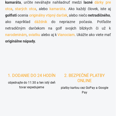
v
kamaráta
, určite neváhajte nahliadnuť medzi
lacné
dárky pre
i
k
otca
,
starých otca
, alebo
kamaráta
. Ako každý človek, iste aj
e
y
golfisti
ocenia
originálny vtipný darček
, alebo niečo
netradičného
,
v
ý
ako napríklad
dáždnik
do nepriazne počasia. Potľašte
p
netradičným darčekom na golf svojich blízkych či už k
i
narodeninám
,
sviatku
alebo aj k
Vianociam
. Ukážte ako viete mať
s
u
originálne nápady.
1. DODANIE DO 24 HODÍN
2. BEZPEČNÉ PLATBY
ONLINE
objednajte do 11:30 a ten istý deň
tovar expedujeme
platby kartou cez GoPay a Google
Pay