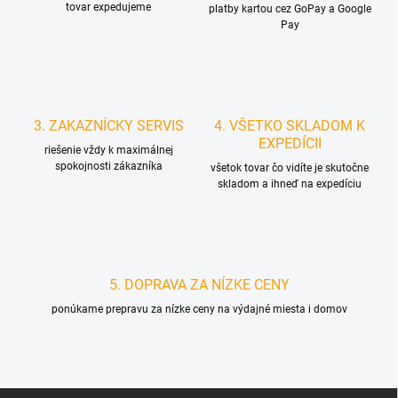
tovar expedujeme
platby kartou cez GoPay a Google
Pay
3. ZAKAZNÍCKY SERVIS
4. VŠETKO SKLADOM K
EXPEDÍCII
riešenie vždy k maximálnej
spokojnosti zákazníka
všetok tovar čo vidíte je skutočne
skladom a ihneď na expedíciu
5. DOPRAVA ZA NÍZKE CENY
ponúkame prepravu za nízke ceny na výdajné miesta i domov
Z