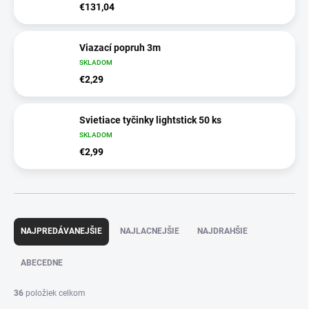
€131,04
Viazací popruh 3m
SKLADOM
€2,29
Svietiace tyčinky lightstick 50 ks
SKLADOM
€2,99
R
a
NAJPREDÁVANEJŠIE
NAJLACNEJŠIE
NAJDRAHŠIE
d
e
ABECEDNE
n
i
36
položiek celkom
e