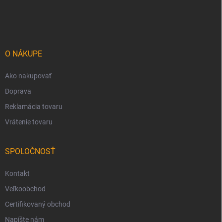
á
p
ä
t
i
O NÁKUPE
e
Ako nakupovať
Doprava
Reklamácia tovaru
Vrátenie tovaru
SPOLOČNOSŤ
Kontakt
Veľkoobchod
Certifikovaný obchod
Napíšte nám