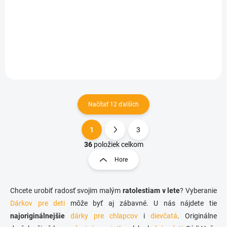
€6,92
Do košíka
Načítať 12 ďalších
1
3
O
S
v
t
36
položiek celkom
l
r
Hore
á
á
d
n
a
k
c
Chcete urobiť radosť svojim malým
ratolestiam v lete
? Vyberanie
o
i
Dárkov pre deti
môže byť aj zábavné. U nás nájdete tie
e
v
najoriginálnejšie
dárky pre chlapcov
i
dievčatá
. Originálne
p
a