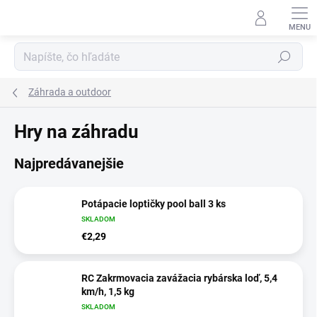
Prejsť
na
obsah
Hľadať
Záhrada a outdoor
Hry na záhradu
Najpredávanejšie
Potápacie loptičky pool ball 3 ks
SKLADOM
€2,29
RC Zakrmovacia zavážacia rybárska loď, 5,4
km/h, 1,5 kg
SKLADOM