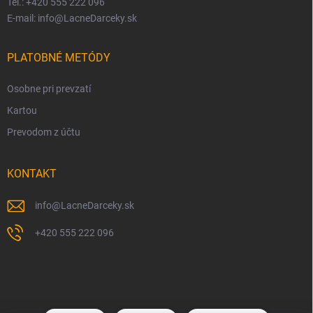
Tel.: +420 555 222 096
E-mail: info@LacneDarceky.sk
PLATOBNÉ METÓDY
Osobne pri prevzatí
Kartou
Prevodom z účtu
KONTAKT
info
@
LacneDarceky.sk
+420 555 222 096