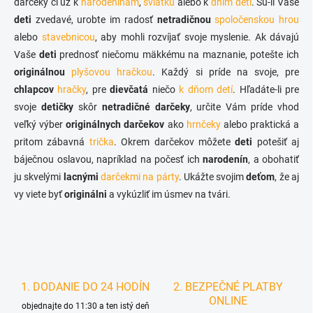
darčeky či už k
narodeninám
,
sviatku
r
alebo k
dním detí
. Sú-li Vaše
n
v
deti
zvedavé, urobte im radosť
netradičnou
spoločenskou hrou
i
k
alebo
stavebnicou
, aby mohli rozvíjať svoje myslenie. Ak dávajú
e
y
Vaše
deti
prednosť niečomu mäkkému na maznanie, potešte ich
v
ý
originálnou
plyšovou hračkou
. Každý si príde na svoje, pre
p
chlapcov
hračky
, pre
dievčatá
niečo
k dňom detí
. Hľadáte-li pre
i
svoje
detičky
skôr
netradičné darčeky
, určite Vám príde vhod
s
u
veľký výber
originálnych darčekov
ako
hrnčeky
alebo praktická a
pritom zábavná
trička
. Okrem darčekov môžete
deti
potešiť aj
báječnou oslavou, napríklad na počesť ich
narodenín
, a obohatiť
ju skvelými
lacnými
darčekmi na párty
. Ukážte svojim
deťom
, že aj
vy viete byť
originálni
a vykúzliť im úsmev na tvári.
1. DODANIE DO 24 HODÍN
2. BEZPEČNÉ PLATBY
ONLINE
objednajte do 11:30 a ten istý deň