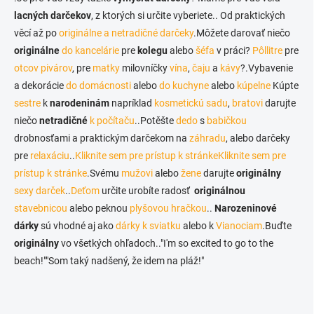
r
n
lacných darčekov
, z ktorých si určite vyberiete.. Od praktických
v
i
k
věcí až po
originálne a netradičné darčeky
.Môžete darovať niečo
e
y
originálne
do kancelárie
pre
kolegu
alebo
šéfa
v práci?
Pôllitre
pre
v
otcov
pivárov
, pre
matky
milovníčky
vína
,
čaju
a
kávy
?.Vybavenie
ý
p
a dekorácie
do domácnosti
alebo
do kuchyne
alebo
kúpelne
Kúpte
i
sestre
k
narodeninám
napríklad
kosmetickú sadu
,
bratovi
darujte
s
niečo
netradičné
k počítaču
..Potěšte
dedo
s
babičkou
u
drobnosťami a praktickým darčekom na
záhradu
, alebo darčeky
pre
relaxáciu
..
Kliknite sem pre prístup k stránke
Kliknite sem pre
prístup k stránke
.Svému
mužovi
alebo
žene
darujte
originálny
sexy darček
..
Deťom
určite urobíte radosť
originálnou
stavebnicou
alebo peknou
plyšovou hračkou
..
Narozeninové
dárky
sú vhodné aj ako
dárky k sviatku
alebo k
Vianociam
.Buďte
originálny
vo všetkých ohľadoch.."I'm so excited to go to the
beach!""Som taký nadšený, že idem na pláž!"