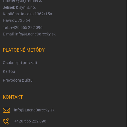
Hlavné výdajné miesto
Jelínek & syn, s.r.o.
Kapitána Jasioka 1362/15a
Havířov, 735 64
Tel.: +420 555 222 096
E-mail: info@LacneDarceky.sk
PLATOBNÉ METÓDY
Osobne pri prevzatí
Kartou
Prevodom z účtu
KONTAKT
info
@
LacneDarceky.sk
+420 555 222 096