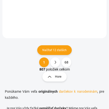
€1,63
Detail
Načítať 12 ďalších
1
68
O
S
v
t
807
položiek celkom
l
r
Hore
á
á
d
n
a
k
c
Ponúkame Vám veľa
originálnych
darčekov k narodeninám
, pre
o
i
každého.
e
v
p
a
.Je pre Vás vždy ťažké
vymýšľať darčeky
? Máme pre Vás veľa