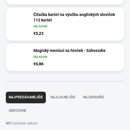
Čítačka kariet na výučbu anglických slovíčok
112 kariet
SKLADOM
€5,23
Magický meniaci sa hrnček - Súhvezdie
SKLADOM
€6,86
R
a
NAJPREDÁVANEJŠIE
NAJLACNEJŠIE
NAJDRAHŠIE
d
e
ABECEDNE
n
i
807
položiek celkom
e