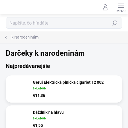
Prejsť
na
obsah
Hľadať
k Narodeninám
Darčeky k narodeninám
Najpredávanejšie
Gerui Elektrická plnička cigariet 12 002
SKLADOM
€11,36
Dáždnik na hlavu
SKLADOM
€1,55