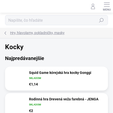
Prejsť
na
obsah
Hľadať
Hry, hlavolamy, pokladničky, masky
Kocky
Najpredávanejšie
Squid Game kórejská hra kocky Gonggi
SKLADOM
€1,14
Rodinná hra Drevená veža farebná - JENGA
SKLADOM
€2