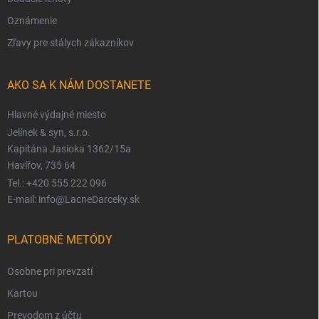
Oznámenie
Zľavy pre stálych zákazníkov
AKO SA K NÁM DOSTANETE
Hlavné výdajné miesto
Jelínek & syn, s.r.o.
Kapitána Jasioka 1362/15a
Havířov, 735 64
Tel.: +420 555 222 096
E-mail: info@LacneDarceky.sk
PLATOBNÉ METÓDY
Osobne pri prevzatí
Kartou
Prevodom z účtu