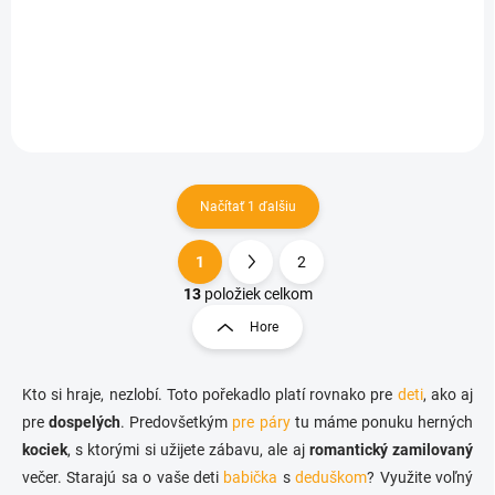
€1,02
Do košíka
Načítať 1 ďalšiu
1
2
O
S
v
t
13
položiek celkom
l
r
Hore
á
á
d
n
a
k
c
Kto si hraje, nezlobí. Toto pořekadlo platí rovnako pre
deti
, ako aj
o
i
pre
dospelých
. Predovšetkým
pre páry
tu máme ponuku herných
e
v
kociek
, s ktorými si užijete zábavu, ale aj
romantický zamilovaný
p
a
večer. Starajú sa o vaše deti
babička
r
s
deduškom
? Využite voľný
n