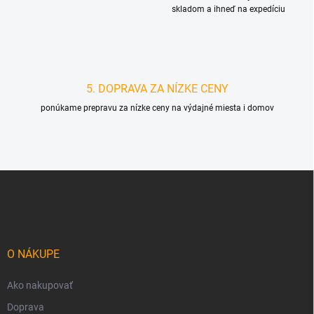
skladom a ihneď na expedíciu
5. DOPRAVA ZA NÍZKE CENY
ponúkame prepravu za nízke ceny na výdajné miesta i domov
Z
á
p
ä
t
i
O NÁKUPE
e
Ako nakupovať
Doprava