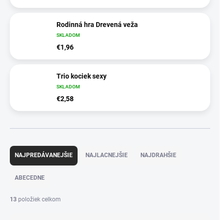
Rodinná hra Drevená veža
SKLADOM
€1,96
Trio kociek sexy
SKLADOM
€2,58
R
a
NAJPREDÁVANEJŠIE
NAJLACNEJŠIE
NAJDRAHŠIE
d
e
ABECEDNE
n
i
13
položiek celkom
e
p