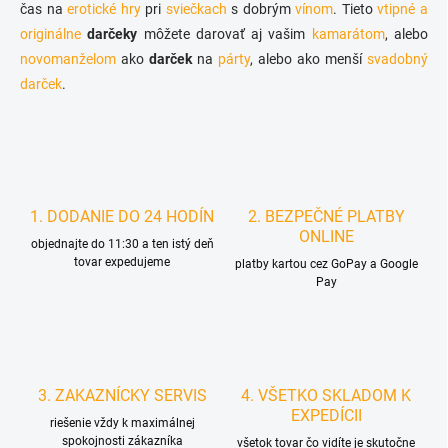
v
čas na
erotické hry
pri
sviečkach
s dobrým
vínom
. Tieto
vtipné a
i
k
originálne
darčeky
môžete darovať aj vašim
kamarátom
, alebo
e
y
novomanželom
ako
darček
na
párty
, alebo ako menší
svadobný
v
ý
darček
.
p
i
s
u
1. DODANIE DO 24 HODÍN
2. BEZPEČNÉ PLATBY
ONLINE
objednajte do 11:30 a ten istý deň
tovar expedujeme
platby kartou cez GoPay a Google
Pay
3. ZAKAZNÍCKY SERVIS
4. VŠETKO SKLADOM K
EXPEDÍCII
riešenie vždy k maximálnej
spokojnosti zákazníka
všetok tovar čo vidíte je skutočne