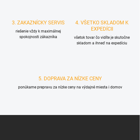
3. ZAKAZNÍCKY SERVIS
4. VŠETKO SKLADOM K
EXPEDÍCII
riešenie vždy k maximálnej
spokojnosti zákazníka
všetok tovar čo vidíte je skutočne
skladom a ihneď na expedíciu
5. DOPRAVA ZA NÍZKE CENY
ponúkame prepravu za nízke ceny na výdajné miesta i domov
Z
á
p
ä