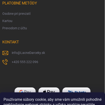
PLATOBNÉ METÓDY
Osobne pri prevzatí
Kartou
Prevodom z účtu
KONTAKT
info
@
LacneDarceky.sk
+420 555 222 096
Používame súbory cookie, aby sme vám umožnili pohodlné
prehliadanie webovej stránky a vďaka analýze neustále