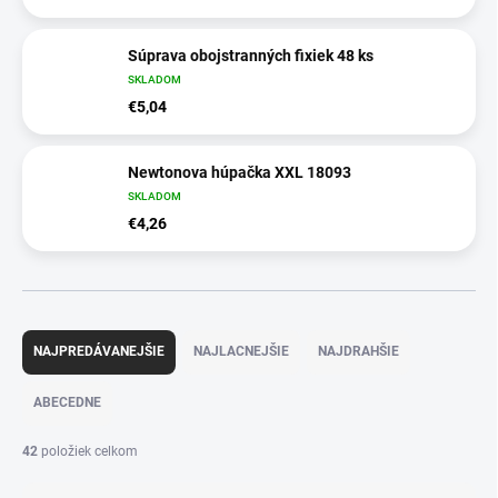
Súprava obojstranných fixiek 48 ks
SKLADOM
€5,04
Newtonova húpačka XXL 18093
SKLADOM
€4,26
R
a
NAJPREDÁVANEJŠIE
NAJLACNEJŠIE
NAJDRAHŠIE
d
e
ABECEDNE
n
i
42
položiek celkom
e
p