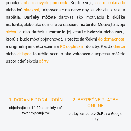
v
ponuky
antistresových pomôcok
. Kúpte svojej
sestre
čokoládu
i
k
alebo inú
sladkosť
, takpovediac na nervy aby sa zbavila stresu a
e
y
napätia.
Darčeky
môžete darovať ako motiváciu k
skúške
v
ý
maturita
, alebo ako odmenu za úspešnú
maturitu
. Motivujte svoju
p
slečnu
a ako darček k
maturite
jej venujte
hviezdu
alebo
ružu
,
i
ktorú si bude môcť pojmenovať. Potešte
darčekmi
do domácnosti
s
u
a
originálnymi
dekoráciami a
PC doplnkami
do izby. Každá
dievča
alebo
chlapec
to určite ocení a ako zakončenie úspechu môžete
usporiadať skvelú
párty
.
1. DODANIE DO 24 HODÍN
2. BEZPEČNÉ PLATBY
ONLINE
objednajte do 11:30 a ten istý deň
tovar expedujeme
platby kartou cez GoPay a Google
Pay