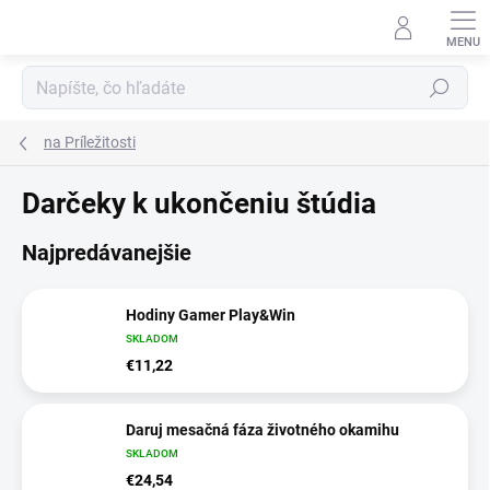
Prejsť
na
obsah
Hľadať
na Príležitosti
Darčeky k ukončeniu štúdia
Najpredávanejšie
Hodiny Gamer Play&Win
SKLADOM
€11,22
Daruj mesačná fáza životného okamihu
SKLADOM
€24,54