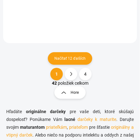
€6,47
Do košíka
Načítať 12 ďalších
1
4
O
S
v
t
42
položiek celkom
l
r
Hore
á
á
d
n
a
k
c
Hľadáte
originálne
darčeky
pre vaše deti, ktoré skúšajú
o
i
dospelosť? Ponúkame Vám
lacné
darčeky k maturite
. Darujte
e
v
svojim
maturantom
priateľkám
,
priateľom
pre šťastie
originálny a
p
a
vtipný darček
. Alebo niečo na podporu intelektu a oddych z našej
r
n