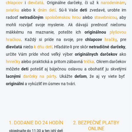
v
chlapcov
i
dievčatá
. Originálne darčeky, či už k
narodeninám
,
p
a
sviatku
alebo k
dním detí
. Sú-li Vaše
r
deti
zvedavé, urobte im
n
v
radosť
netradičným
spoločenskou hrou
alebo
stavebnicou
, aby
i
k
mohli rozvíjať svoje myslenie. Ak dávajú prednosť niečomu
e
y
mäkkému na maznanie, potešte ich
originálnou
plyšovou
v
ý
hračkou
. Každý si príde na svoje, pre
chlapcov
hračky
, pre
p
dievčatá
niečo
k dňu detí
. Hľadáte-li pre skôr
netradičné darčeky
,
i
určite Vám príde vhod veľký výber
originálnych darčekov
ako
s
u
hnrečky
alebo praktická a pritom zábavná
trička
. Okrem darčekov
môžete
deti
potešiť aj báječnou oslavou a obohatiť ju skvelými
lacnými
darčeky na párty
. Ukážte
deťom
, že aj vy viete byť
originálni
a vykúzliť im úsmev na tvári.
1. DODANIE DO 24 HODÍN
2. BEZPEČNÉ PLATBY
ONLINE
objednajte do 11:30 a ten istý deň