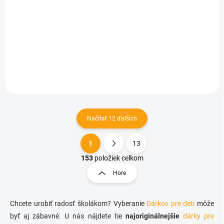
SKLADOM
Motorický zvukový a svetelný labyrint jednorožec
€4,45
Do košíka
Načítať 12 ďalších
1
13
O
S
v
t
153
položiek celkom
l
r
Hore
á
á
d
n
a
k
c
Chcete urobiť radosť školákom? Vyberanie
Dárkov pre deti
môže
o
i
byť aj zábavné. U nás nájdete tie
najoriginálnejšie
dárky pre
e