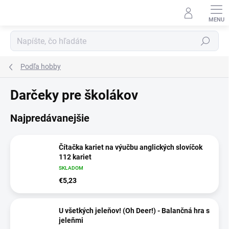
Prejsť
na
obsah
Hľadať
Podľa hobby
Darčeky pre školákov
Najpredávanejšie
Čítačka kariet na výučbu anglických slovíčok
112 kariet
SKLADOM
€5,23
U všetkých jeleňov! (Oh Deer!) - Balančná hra s
jeleňmi