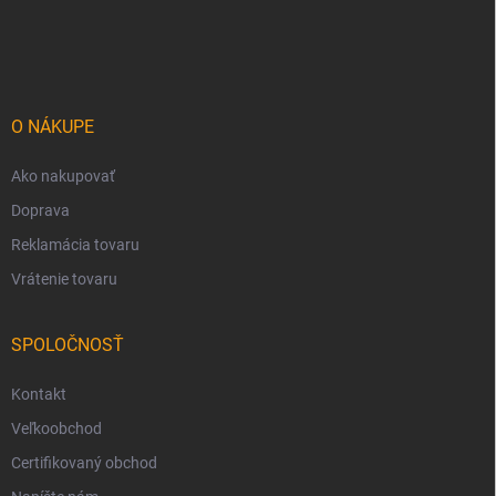
Z
á
p
ä
t
i
O NÁKUPE
e
Ako nakupovať
Doprava
Reklamácia tovaru
Vrátenie tovaru
SPOLOČNOSŤ
Kontakt
Veľkoobchod
Certifikovaný obchod