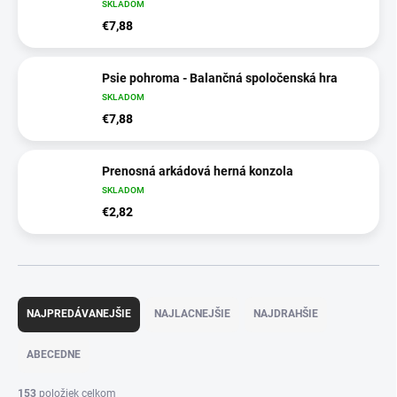
SKLADOM
€7,88
Psie pohroma - Balančná spoločenská hra
SKLADOM
€7,88
Prenosná arkádová herná konzola
SKLADOM
€2,82
R
a
NAJPREDÁVANEJŠIE
NAJLACNEJŠIE
NAJDRAHŠIE
d
e
ABECEDNE
n
i
153
položiek celkom