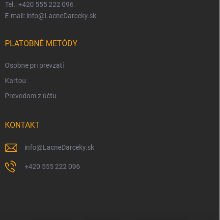
Tel.: +420 555 222 096
E-mail: info@LacneDarceky.sk
PLATOBNÉ METÓDY
Osobne pri prevzatí
Kartou
Prevodom z účtu
KONTAKT
info
@
LacneDarceky.sk
+420 555 222 096