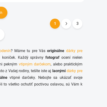
ch
1
3
S
t
r
á
odenín
? Máme tu pre Vás
originálne
dárky pre
n
ch koníček. Každý správny
fotograf
ocení nielen
k
 ani pekným
vtipným darčekom
, alebo praktickým
o
to z Vašej rodiny, tešíte iste aj
lacnými
dárky pre
v
nálne
vtipné darčeky. Nebojte sa ukázať svoje
a
li to všetko ochutiť poctivou oslavou, sú Vám k
n
i
e