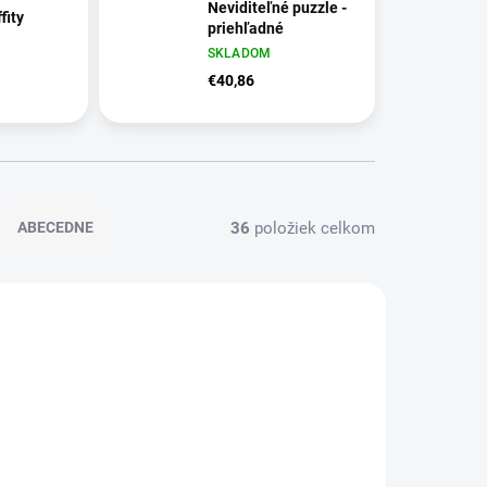
Neviditeľné puzzle -
fity
priehľadné
SKLADOM
€40,86
36
položiek celkom
ABECEDNE
D5998
D6429