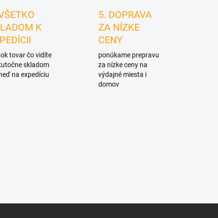
 VŠETKO
5. DOPRAVA
LADOM K
ZA NÍZKE
PEDÍCII
CENY
ok tovar čo vidíte
ponúkame prepravu
skutočne skladom
za nízke ceny na
neď na expedíciu
výdajné miesta i
domov