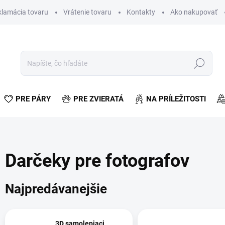
klamácia tovaru
Vrátenie tovaru
Kontakty
Ako nakupovať
Hľadať
PRE PÁRY
PRE ZVIERATÁ
NA PRÍLEŽITOSTI
Darčeky pre fotografov
Najpredávanejšie
3D samolepiaci