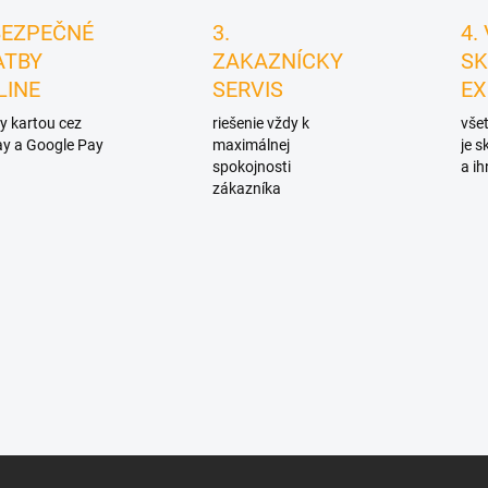
s
u
BEZPEČNÉ
3.
4.
ATBY
ZAKAZNÍCKY
SK
LINE
SERVIS
EX
y kartou cez
riešenie vždy k
všet
y a Google Pay
maximálnej
je 
spokojnosti
a ih
zákazníka