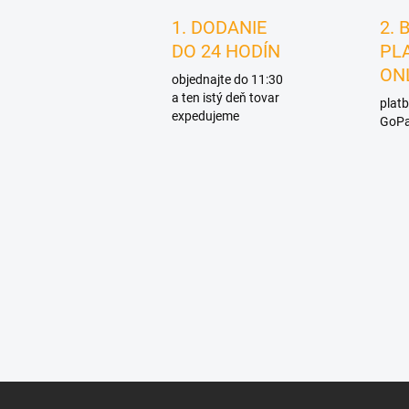
1. DODANIE
2. 
DO 24 HODÍN
PL
ON
objednajte do 11:30
a ten istý deň tovar
platb
expedujeme
GoPa
Z