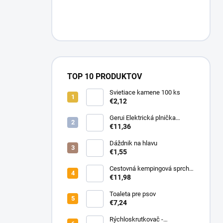
n
e
l
TOP 10 PRODUKTOV
Svietiace kamene 100 ks
€2,12
Gerui Elektrická plnička
cigariet 12 002
€11,36
Dáždnik na hlavu
€1,55
Cestovná kempingová sprcha
do auta 12V
€11,98
Toaleta pre psov
€7,24
Rýchloskrutkovač -