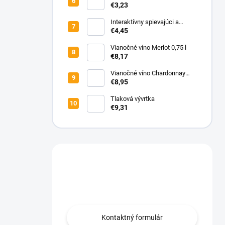
univerzálna pomôcka na
€3,23
skrutkovanie
Interaktívny spievajúci a
tancujúci kaktus Santa
€4,45
Vianočné víno Merlot 0,75 l
€8,17
Vianočné víno Chardonnay
0,75 l
€8,95
Tlaková vývrtka
€9,31
Máte otázku?
Obraťte sa na nás.
Kontaktný formulár