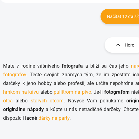
Načítať 12 ďalší
O
v
l
Hore
á
d
a
Máte v rodine vášnivého
fotografa
a blíži sa čas jeho
nar
c
i
fotografov
. Tešte svojich známych tým, že im zpestríte i
e
darčeky k jeho hobby alebo profesii, ale určite nepohrdne
p
r
hrnkom na kávu
alebo
púllitrom na pivo
. Je-li
fotografom
niek
v
otca
alebo
starých otcom
. Navyše Vám ponúkame
origi
k
originálne nápady
a kúpte u nás netradičné darčeky. Chcete-
y
v
dispozícii
lacné
dárky na párty
.
ý
p
i