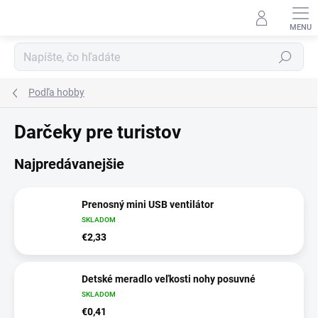
Prejsť
na
obsah
Hľadať
Podľa hobby
Darčeky pre turistov
Najpredávanejšie
Prenosný mini USB ventilátor
SKLADOM
€2,33
Detské meradlo veľkosti nohy posuvné
SKLADOM
€0,41