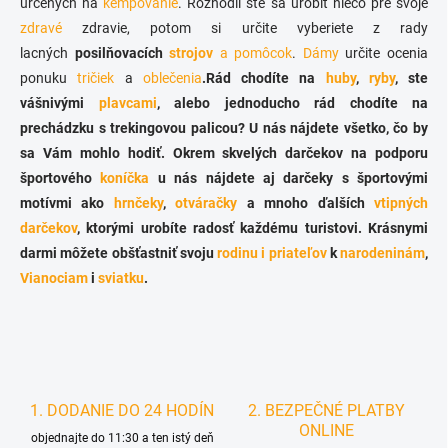
určených na
kempovanie
. Rozhodli ste sa urobiť niečo pre svoje
r
n
v
zdravé
zdravie, potom si určite vyberiete z rady
i
k
lacných
posilňovacích
strojov
a pomôcok
.
Dámy
určite ocenia
e
y
ponuku
tričiek
a
oblečenia
.Rád chodíte na
huby
,
ryby
, ste
v
ý
vášnivými
plavcami
, alebo jednoducho rád chodíte na
p
prechádzku s trekingovou palicou
? U nás nájdete všetko, čo by
i
sa Vám mohlo hodiť. Okrem skvelých
darčekov
na podporu
s
u
športového
koníčka
u nás nájdete aj
darčeky s športovými
motívmi
ako
hrnčeky
,
otváračky
a mnoho ďalších
vtipných
darčekov
, ktorými urobíte radosť každému
turistovi
. Krásnymi
darmi
môžete obšťastniť svoju
rodinu i priateľov
k
narodeninám
,
Vianociam
i
sviatku
.
1. DODANIE DO 24 HODÍN
2. BEZPEČNÉ PLATBY
ONLINE
objednajte do 11:30 a ten istý deň