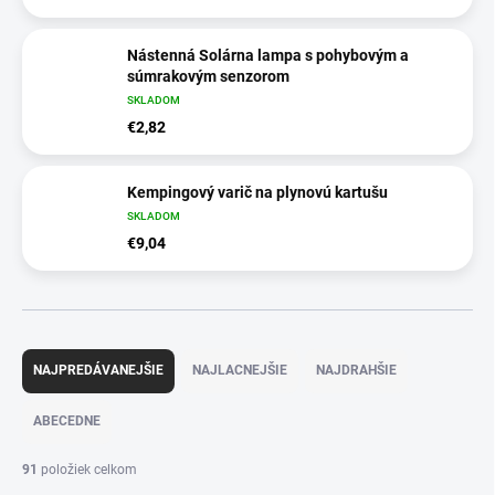
Nástenná Solárna lampa s pohybovým a
súmrakovým senzorom
SKLADOM
€2,82
Kempingový varič na plynovú kartušu
SKLADOM
€9,04
R
a
NAJPREDÁVANEJŠIE
NAJLACNEJŠIE
NAJDRAHŠIE
d
e
ABECEDNE
n
i
91
položiek celkom
e