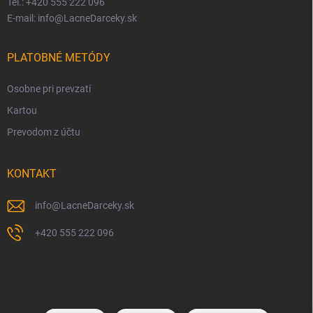
Tel.: +420 555 222 096
E-mail: info@LacneDarceky.sk
PLATOBNÉ METÓDY
Osobne pri prevzatí
Kartou
Prevodom z účtu
KONTAKT
info
@
LacneDarceky.sk
+420 555 222 096