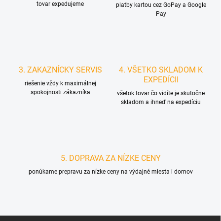
tovar expedujeme
platby kartou cez GoPay a Google
Pay
3. ZAKAZNÍCKY SERVIS
4. VŠETKO SKLADOM K
EXPEDÍCII
riešenie vždy k maximálnej
spokojnosti zákazníka
všetok tovar čo vidíte je skutočne
skladom a ihneď na expedíciu
5. DOPRAVA ZA NÍZKE CENY
ponúkame prepravu za nízke ceny na výdajné miesta i domov
Z