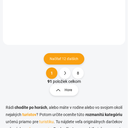
€8,17
Do košíka
Načítať 12 ďalších
1
8
O
S
v
t
91
položiek celkom
l
r
Hore
á
á
d
n
a
k
c
Rádi
chodíte po horách
, alebo máte v rodine alebo vo svojom okolí
o
i
nejakých
turistov
? Potom určite oceníte túto
rozmanitú kategóriu
e
v
určenú priamo pre
turistiku
. Tu nájdete veľa originálnych darčekov
p
a