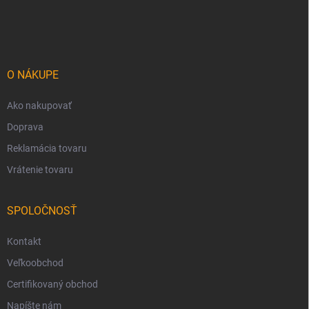
á
p
ä
t
i
O NÁKUPE
e
Ako nakupovať
Doprava
Reklamácia tovaru
Vrátenie tovaru
SPOLOČNOSŤ
Kontakt
Veľkoobchod
Certifikovaný obchod
Napíšte nám