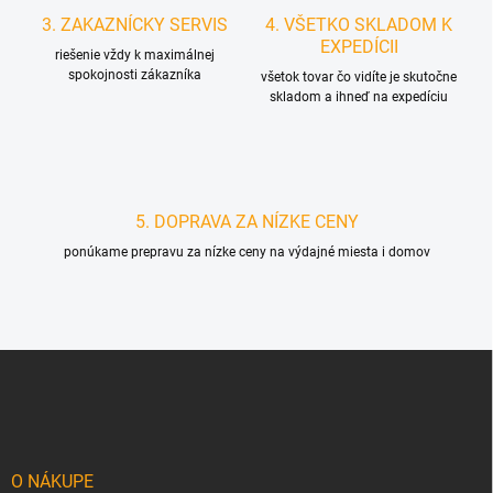
3. ZAKAZNÍCKY SERVIS
4. VŠETKO SKLADOM K
EXPEDÍCII
riešenie vždy k maximálnej
spokojnosti zákazníka
všetok tovar čo vidíte je skutočne
skladom a ihneď na expedíciu
5. DOPRAVA ZA NÍZKE CENY
ponúkame prepravu za nízke ceny na výdajné miesta i domov
Z
á
p
ä
t
i
O NÁKUPE