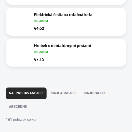
Elektrická čistiaca rotačná kefa
SKLADOM
€4,62
Hrnček s miniatúrnymi prsiami
SKLADOM
€7,15
R
a
NAJPREDÁVANEJŠIE
NAJLACNEJŠIE
NAJDRAHŠIE
d
e
ABECEDNE
n
i
161
položiek celkom
e
p