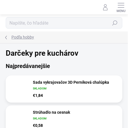
Prejsť
na
obsah
Hľadať
Podľa hobby
Darčeky pre kuchárov
Najpredávanejšie
Sada vykrajovačov 3D Perníková chalúpka
SKLADOM
€1,84
Strúhadlo na cesnak
SKLADOM
€0,58