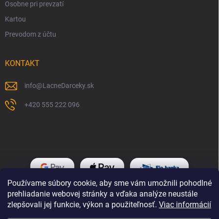
Osobne pri prevzatí
Kartou
Prevodom z účtu
KONTAKT
info
@
LacneDarceky.sk
+420 555 222 096
Používame súbory cookie, aby sme vám umožnili pohodlné
prehliadanie webovej stránky a vďaka analýze neustále
zlepšovali jej funkcie, výkon a použiteľnosť.
Viac informácií