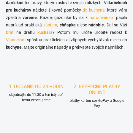
v
darčekmi
ten pravý, ktorým oslovíte svojich blízkych. V
darčekoch
i
k
pre kuchárov
nájdete šikovné pomôcky
do kuchyne
, ktoré Vám
e
y
zpestria
varenie
. Každej gazdinke by sa k
narodeninám
páčila
v
ý
napríklad praktická
zástera
,
chňapka
alebo
nádobie
. Dal sa Váš
p
brat
na dráhu
kuchára
? Potom mu určite urobíte radosť k
i
Vianociam
spústou praktických aj vtipných vychytávok nielen do
s
u
kuchyne
. Majte originálne nápady a prekvapte svojich najmilších.
1. DODANIE DO 24 HODÍN
2. BEZPEČNÉ PLATBY
ONLINE
objednajte do 11:30 a ten istý deň
tovar expedujeme
platby kartou cez GoPay a Google
Pay