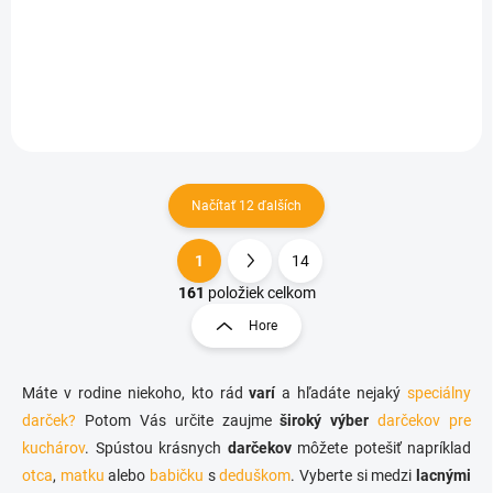
€13,08
Do košíka
Načítať 12 ďalších
1
14
O
S
v
t
161
položiek celkom
l
r
Hore
á
á
d
n
a
k
c
Máte v rodine niekoho, kto rád
varí
a hľadáte nejaký
speciálny
o
i
darček?
Potom Vás určite zaujme
široký výber
darčekov pre
e
v
kuchárov
. Spústou krásnych
darčekov
môžete potešiť napríklad
p
a
otca
,
matku
alebo
babičku
s
deduškom
r
. Vyberte si medzi
lacnými
n