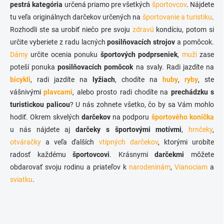
v
pestrá kategória
určená priamo pre všetkých
športovcov
. Nájdete
p
a
tu veľa originálnych darčekov určených na
r
športovanie a turistiku
.
n
v
Rozhodli ste sa urobiť niečo pre svoju
zdravú
kondíciu, potom si
i
k
určite vyberiete z radu lacných
posilňovacích strojov
a pomôcok.
e
y
Dámy
určite ocenia ponuku
športových podprseniek
,
muži
zase
v
ý
poteší ponuka
posilňovacích pomôcok
na svaly. Radi jazdíte na
p
bicykli
, radi jazdíte na
lyžiach
, chodíte na
huby
,
ryby
, ste
i
vášnivými
plavcami
, alebo prosto radi chodíte na
prechádzku s
s
u
turistickou palicou
? U nás zohnete všetko, čo by sa Vám mohlo
hodiť. Okrem skvelých
darčekov
na podporu
športového koníčka
u nás nájdete aj
darčeky s športovými motívmi
,
hrnčeky
,
otváračky
a veľa ďalších
vtipných darčekov
, ktorými urobíte
radosť každému
športovcovi
. Krásnymi
darčekmi
môžete
obdarovať svoju rodinu a priateľov k
narodeninám
,
Vianociam
a
sviatku
.