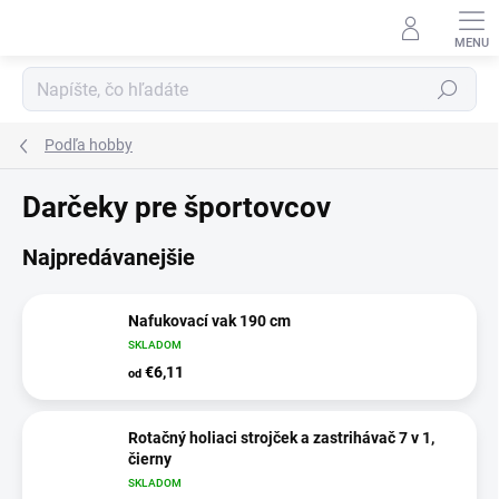
Prejsť
na
obsah
Hľadať
Podľa hobby
Darčeky pre športovcov
Najpredávanejšie
Nafukovací vak 190 cm
SKLADOM
€6,11
od
Rotačný holiaci strojček a zastrihávač 7 v 1,
čierny
SKLADOM