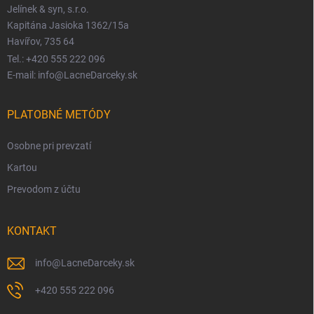
Jelínek & syn, s.r.o.
Kapitána Jasioka 1362/15a
Havířov, 735 64
Tel.: +420 555 222 096
E-mail: info@LacneDarceky.sk
PLATOBNÉ METÓDY
Osobne pri prevzatí
Kartou
Prevodom z účtu
KONTAKT
info
@
LacneDarceky.sk
+420 555 222 096