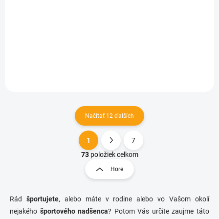
SKLADOM
Dámske neoprénové zoštíhľujúce tielko
€3,77
Detail
Načítať 12 ďalších
1
7
O
S
v
t
73
položiek celkom
l
r
Hore
á
á
d
n
a
k
c
Rád
športujete
, alebo máte v rodine alebo vo Vašom okolí
o
i
nejakého
športového nadšenca
? Potom Vás určite zaujme táto
e