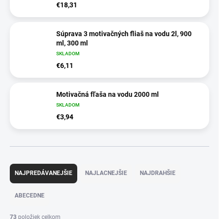
€18,31
Súprava 3 motivačných fliaš na vodu 2l, 900
ml, 300 ml
SKLADOM
€6,11
Motivačná fľaša na vodu 2000 ml
SKLADOM
€3,94
R
a
NAJPREDÁVANEJŠIE
NAJLACNEJŠIE
NAJDRAHŠIE
d
e
ABECEDNE
n
i
73
položiek celkom