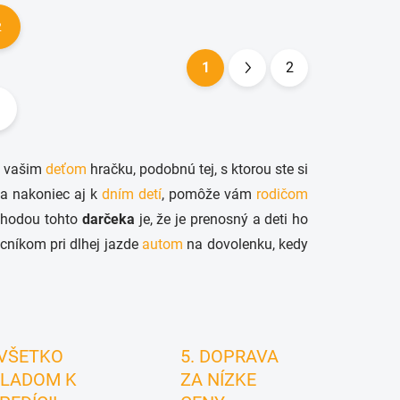
2
1
2
S
t
r
á
e vašim
deťom
hračku, podobnú tej, s ktorou ste si
n
a nakoniec aj k
dním detí
, pomôže vám
rodičom
k
Výhodou tohto
darčeka
je, že je prenosný a deti ho
o
níkom pri dlhej jazde
autom
na dovolenku, kedy
v
a
n
i
e
 VŠETKO
5. DOPRAVA
LADOM K
ZA NÍZKE