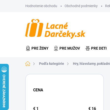
Prejsť
Hodnotenie obchodu
Obchodné podmienky
Re
na
obsah
PRE ŽENY
PRE MUŽOV
PRE DETI
Domov
Podľa kategórie
Hry, hlavolamy, pokladn
B
o
č
CENA
n
ý
p
a
€
1
€
16