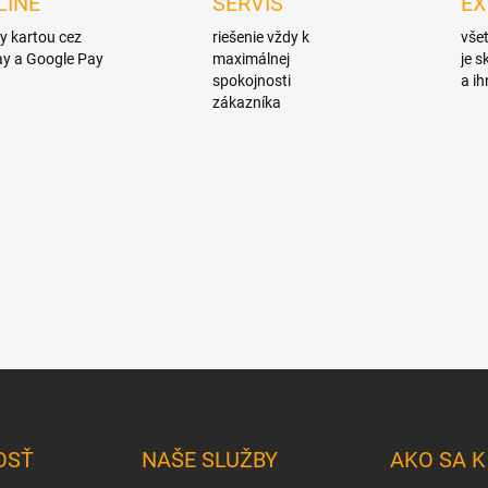
LINE
SERVIS
EX
y kartou cez
riešenie vždy k
všet
y a Google Pay
maximálnej
je 
spokojnosti
a ih
zákazníka
OSŤ
NAŠE SLUŽBY
AKO SA 