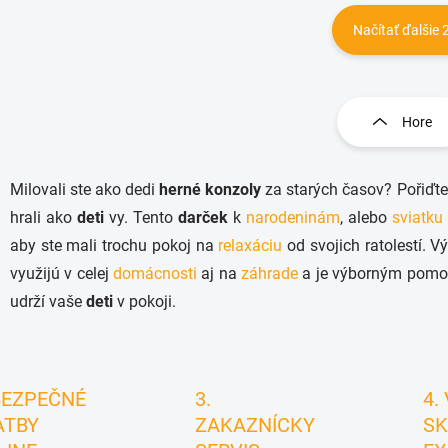
Načítať ďalšie 
O
v
l
Hore
á
d
a
Milovali ste ako dedi
herné konzoly
za starých časov? Pořiďt
c
i
hrali ako
deti
vy. Tento
darček
k
narodeninám
, alebo
sviatku
e
aby ste mali trochu pokoj na
relaxáciu
od svojich ratolestí. 
p
r
využijú v celej
domácnosti
aj na
záhrade
a je výborným pomoc
v
udrží vaše
deti
v pokoji.
k
y
v
ý
p
BEZPEČNÉ
3.
4.
i
ATBY
ZAKAZNÍCKY
SK
s
u