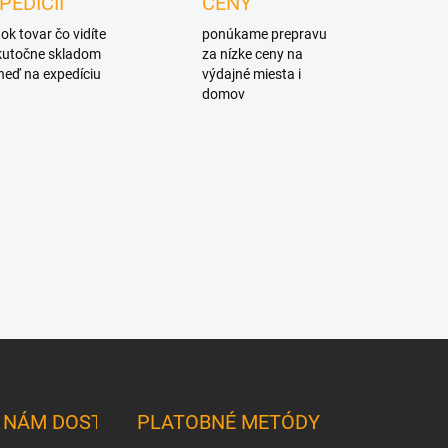
PEDÍCII
CENY
ok tovar čo vidíte
ponúkame prepravu
skutočne skladom
za nízke ceny na
neď na expedíciu
výdajné miesta i
domov
K NÁM DOSTANETE
PLATOBNÉ METÓDY