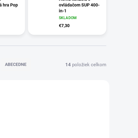
á hra Pop
ovládačom SUP 400-
in-1
SKLADOM
€7,30
14
položiek celkom
ABECEDNE
460/ZAB
D5636/BIL