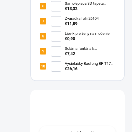
Samolepiaca 3D tapeta
imitácia lamely 60 x 300 cm
€13,32
Zváračka fólií 26104
€11,89
Lievik pre ženy na močenie
€0,90
Solárna fontána k
záhradnému jazierku
€7,42
Vysielačky Baofeng BF-T17
PMR 2W 2ks s dlhým
€26,16
dosahom
Máte otázku?
Obraťte sa na nás.