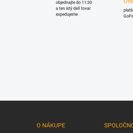
ON
objednajte do 11:30
a ten istý deň tovar
platb
expedujeme
GoPa
Z
á
p
ä
O NÁKUPE
SPOLOČN
t