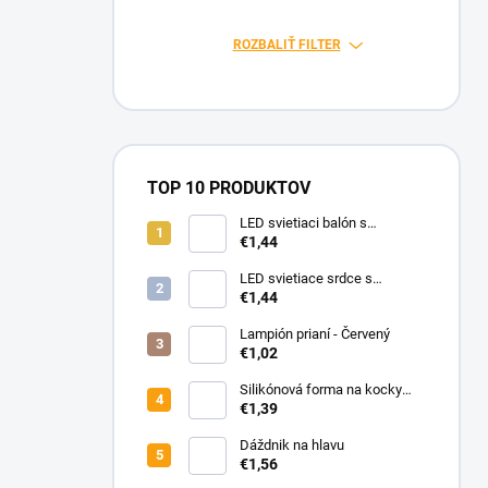
n
e
ROZBALIŤ FILTER
l
TOP 10 PRODUKTOV
LED svietiaci balón s
rukoväťou
€1,44
LED svietiace srdce s
rukoväťou
€1,44
Lampión prianí - Červený
€1,02
Silikónová forma na kocky
ľadu - 37 kociek
€1,39
Dáždnik na hlavu
€1,56