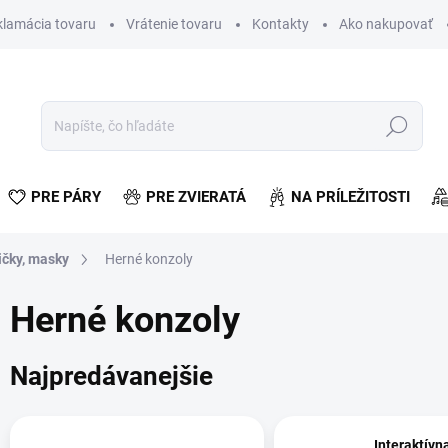
klamácia tovaru
Vrátenie tovaru
Kontakty
Ako nakupovať
Hľadať
PRE PÁRY
PRE ZVIERATÁ
NA PRÍLEŽITOSTI
ičky, masky
Herné konzoly
Herné konzoly
Najpredávanejšie
Interaktívn