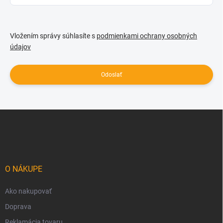
Vložením správy súhlasíte s
podmienkami ochrany osobných
údajov
Odoslať
Z
á
p
ä
t
i
O NÁKUPE
e
Ako nakupovať
Doprava
Reklamácia tovaru