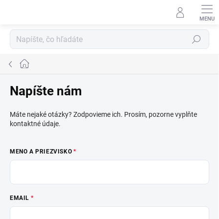
Prejsť
na
obsah
Hľadať
Domov
Napíšte nám
Máte nejaké otázky? Zodpovieme ich. Prosím, pozorne vyplňte
kontaktné údaje.
MENO A PRIEZVISKO
EMAIL