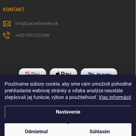
KONTAKT
info
@
LacneDarceky.sk
+420 555 222 096
Používame súbory cookie, aby sme vám umožnili pohodlné
prehliadanie webovej stránky a vďaka analýze neustále
zlepšovali jej funkcie, výkon a použiteľnosť.
Viac informácií
Nastavenie
Copyright 2026
LacneDarceky.sk
. Všetky práva vyhradené.
Odmietnuť
Súhlasím