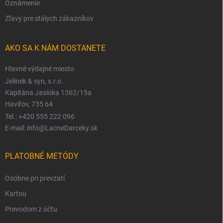
Oznámenie
Zľavy pre stálych zákazníkov
AKO SA K NÁM DOSTANETE
Hlavné výdajné miesto
Jelínek & syn, s.r.o.
Kapitána Jasioka 1362/15a
Havířov, 735 64
Tel.: +420 555 222 096
E-mail: info@LacneDarceky.sk
PLATOBNÉ METÓDY
Osobne pri prevzatí
Kartou
Prevodom z účtu