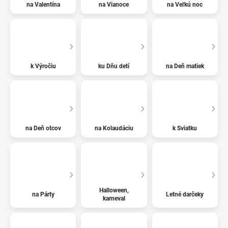
na Valentína
na Vianoce
na Veľkú noc
k Výročiu
ku Dňu detí
na Deň matiek
na Deň otcov
na Kolaudáciu
k Sviatku
Halloween,
na Párty
Letné darčeky
karneval