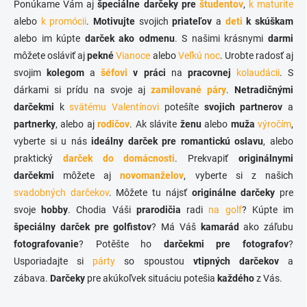
ý
Ponúkame Vám aj
špeciálne darčeky pre
študentov
,
k maturite
p
alebo
k promócii
.
Motivujte
svojich
priateľov
a
deti
k skúškam
i
alebo im kúpte
darček ako odmenu
. S našimi krásnymi
darmi
s
u
môžete osláviť aj
pekné
Vianoce
alebo
Veľkú noc
. Urobte radosť aj
svojim
kolegom
a
šéfovi
v práci
na
pracovnej
kolaudácii
. S
dárkami si prídu na svoje aj
zamilované páry
.
Netradičnými
darčekmi
k
svätému Valentínovi
potešíte
svojich partnerov
a
partnerky
, alebo aj
rodičov
. Ak slávite
ženu
alebo
muža
výročím
,
vyberte si u nás
ideálny darček pre romantickú oslavu
, alebo
praktický
darček do domácnosti
. Prekvapiť
originálnymi
darčekmi
môžete aj
novomanželov
, vyberte si z našich
svadobných darčekov
. Môžete tu nájsť
originálne darčeky
pre
svoje
hobby
. Chodia Váši
prarodičia
radi
na golf
? Kúpte im
špeciálny darček pre golfistov
? Má Váš
kamarád
ako záľubu
fotografovanie
? Potěšte ho
darčekmi pre fotografov
?
Usporiadajte si
párty
so spoustou
vtipných darčekov
a
zábava.
Darčeky
pre akúkoľvek situáciu potešia
každého
z Vás.