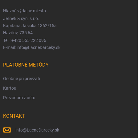
Hlavné výdajné miesto
Jelínek & syn, s.r.o.
Kapitána Jasioka 1362/15a
Havířov, 735 64
Tel.: +420 555 222 096
E-mail: info@LacneDarceky.sk
PLATOBNÉ METÓDY
Osobne pri prevzatí
Kartou
Prevodom z účtu
KONTAKT
info
@
LacneDarceky.sk