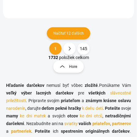
Načítať 12 ďalších
1
145
O
S
v
t
1732
položiek celkom
l
r
Hore
á
á
d
n
a
k
c
Hľadanie darčekov
nemusí byť vôbec
zložité
.Ponúkame Vám
o
i
veľký výber lacných darčekov
pre
všetkých
slávnostné
e
v
príležitosti
. Pripravte svojim
priateľom
a
známym
krásne oslavu
p
a
narodenín
, darujte
deťom pekné hračky
r
k deňu detí
.
Potešte
svoje
n
v
mamy
ke dni matek
a svojich
otcov
ke dni otců
,
netradičnými
i
k
darčekmi
. Nezabudnite ani na
sviatky
vašich
priateľov
,
partnerov
e
y
a
partneriek
.
Potešte
ich
spestrením originálnych darčekov
.
v