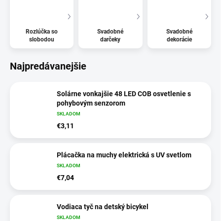
Rozlúčka so
Svadobné
Svadobné
slobodou
darčeky
dekorácie
Najpredávanejšie
Solárne vonkajšie 48 LED COB osvetlenie s
pohybovým senzorom
SKLADOM
€3,11
Plácačka na muchy elektrická s UV svetlom
SKLADOM
€7,04
Vodiaca tyč na detský bicykel
SKLADOM