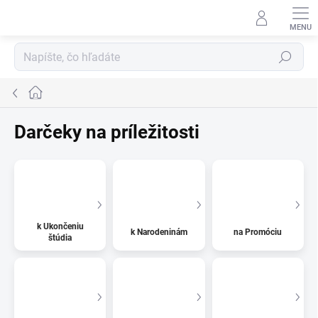
Prejsť
na
obsah
Hľadať
Domov
Darčeky na príležitosti
k Ukončeniu
k Narodeninám
na Promóciu
štúdia