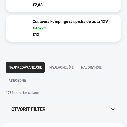
€2,83
Cestovná kempingová sprcha do auta 12V
SKLADOM
€12
R
a
NAJPREDÁVANEJŠIE
NAJLACNEJŠIE
NAJDRAHŠIE
d
e
ABECEDNE
n
i
1732
položiek celkom
e
p
OTVORIŤ FILTER
r
o
d
V