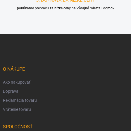
5. DOPRAVA ZA NÍZKE CENY
ponúkame prepravu za nízke ceny na výdajné miesta i domov
Z
á
p
ä
t
i
O NÁKUPE
e
Ako nakupovať
Doprava
Reklamácia tovaru
Vrátenie tovaru
SPOLOČNOSŤ