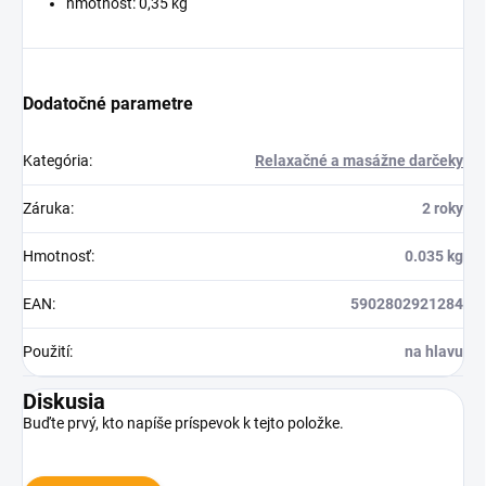
hmotnosť: 0,35 kg
Dodatočné parametre
Kategória
:
Relaxačné a masážne darčeky
Záruka
:
2 roky
Hmotnosť
:
0.035 kg
EAN
:
5902802921284
Použití
:
na hlavu
Diskusia
Buďte prvý, kto napíše príspevok k tejto položke.