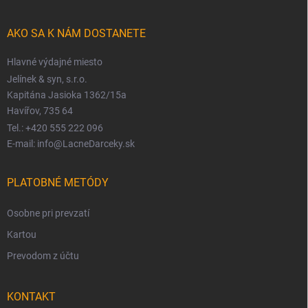
AKO SA K NÁM DOSTANETE
Hlavné výdajné miesto
Jelínek & syn, s.r.o.
Kapitána Jasioka 1362/15a
Havířov, 735 64
Tel.: +420 555 222 096
E-mail: info@LacneDarceky.sk
PLATOBNÉ METÓDY
Osobne pri prevzatí
Kartou
Prevodom z účtu
KONTAKT