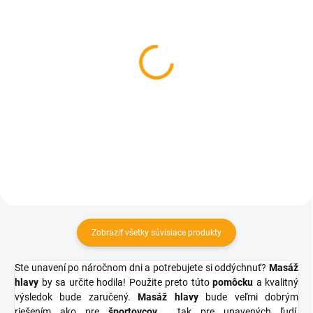
SKLADOM
SKLADOM
Škrabka na chrbát -
Dáždnik na hlavu
drevená
€1,56
€1,97
Do košíka
Do košíka
Zobraziť všetky súvisiace produkty
Ste unavení po náročnom dni a potrebujete si oddýchnuť?
Masáž
hlavy
by sa určite hodila! Použite preto túto
pomôcku
a kvalitný
výsledok bude zaručený.
Masáž
hlavy
bude veľmi dobrým
riešením ako pre
športovcov
, tak pre unavených ľudí,