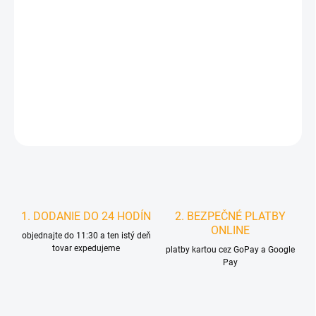
MOŽNOSTI
DORUČENIA
−
+
Pridať do košíka
DETAILNÉ INFORMÁCIE
STRÁŽIŤ
1. DODANIE DO 24 HODÍN
2. BEZPEČNÉ PLATBY
ONLINE
objednajte do 11:30 a ten istý deň
tovar expedujeme
platby kartou cez GoPay a Google
Pay