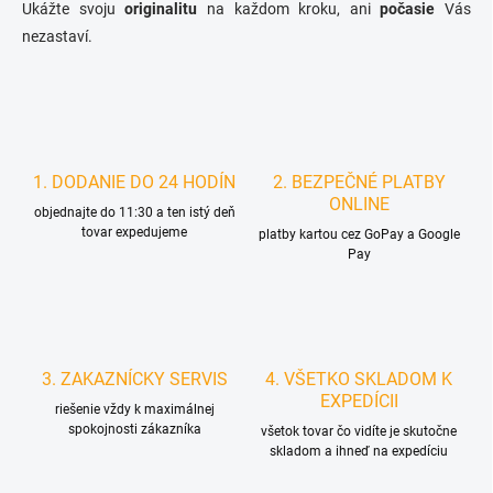
Ukážte svoju
originalitu
na každom kroku, ani
počasie
Vás
i
s
nezastaví.
u
1. DODANIE DO 24 HODÍN
2. BEZPEČNÉ PLATBY
ONLINE
objednajte do 11:30 a ten istý deň
tovar expedujeme
platby kartou cez GoPay a Google
Pay
3. ZAKAZNÍCKY SERVIS
4. VŠETKO SKLADOM K
EXPEDÍCII
riešenie vždy k maximálnej
spokojnosti zákazníka
všetok tovar čo vidíte je skutočne
skladom a ihneď na expedíciu