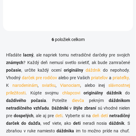
€1,85
Do košíka
6
položiek celkom
O
v
l
Hľadáte
lacný
, ale napriek tomu netradičné darčeky pre svojich
á
známych
? Každý deň nemusí svetlo svietiť, ak bude zamračené
d
počasie
, určite každý ocení
originálny
a
dáždnik
do nepohody.
c
Vhodný
darček pre rodičov
alebo pre Vašich
priateľov
a
priateľky
.
i
K
narodeninám
,
sviatku
,
Vianociam
, alebo inej
slávnostnej
e
príležitosti
. Kúpte svojmu
chlapcovi
originálny dáždnik
do
p
r
daždivého počasia
. Potešte
dievča
pekným
dáždnikom
v
netradičného vzhľadu
.
Dáždniki
v
štýle zbraní
sú vhodné nielen
k
pre
dospelých
, ale aj pre
deti
. Vyberte si na
deň detí
netradičný
y
v
darček do dažďa
, veď viete, ako
deti
neradi nosia
dáždnik
. S
ý
zbraňou v ruke namiesto
dáždnika
im to možno príde na chuť.
p