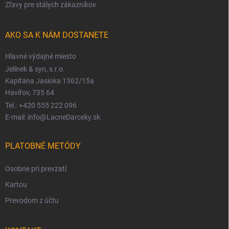
Zľavy pre stálych zákazníkov
AKO SA K NÁM DOSTANETE
Hlavné výdajné miesto
Jelínek & syn, s.r.o.
Kapitána Jasioka 1362/15a
Havířov, 735 64
Tel.: +420 555 222 096
E-mail: info@LacneDarceky.sk
PLATOBNÉ METÓDY
Osobne pri prevzatí
Kartou
Prevodom z účtu