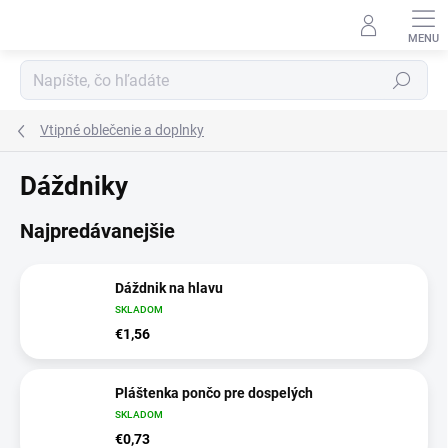
Prejsť
na
obsah
Hľadať
Vtipné oblečenie a doplnky
Dáždniky
Najpredávanejšie
Dáždnik na hlavu
SKLADOM
€1,56
Pláštenka pončo pre dospelých
SKLADOM
€0,73