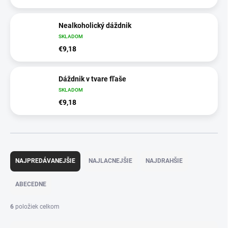
Nealkoholický dáždnik
SKLADOM
€9,18
Dáždnik v tvare fľaše
SKLADOM
€9,18
R
a
NAJPREDÁVANEJŠIE
NAJLACNEJŠIE
NAJDRAHŠIE
d
e
ABECEDNE
n
i
6
položiek celkom
e
p