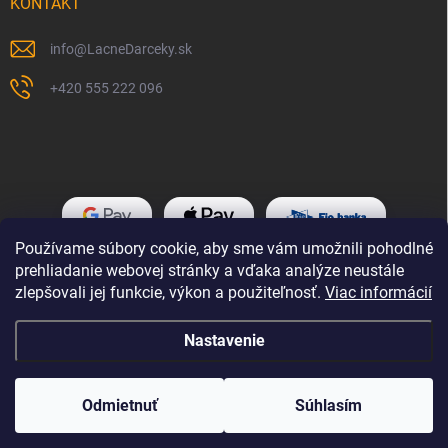
KONTAKT
info
@
LacneDarceky.sk
+420 555 222 096
Používame súbory cookie, aby sme vám umožnili pohodlné
prehliadanie webovej stránky a vďaka analýze neustále
zlepšovali jej funkcie, výkon a použiteľnosť.
Viac informácií
Nastavenie
Copyright 2026
LacneDarceky.sk
. Všetky práva vyhradené.
Odmietnuť
Súhlasím
Vytvoril Shoptet