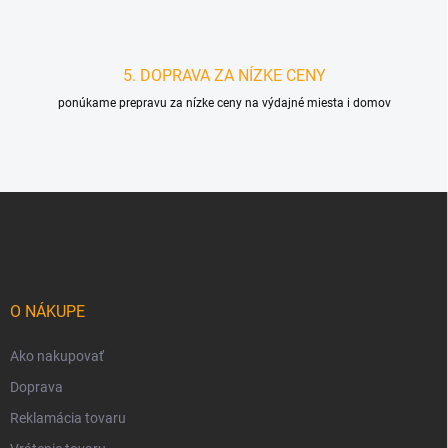
5. DOPRAVA ZA NÍZKE CENY
ponúkame prepravu za nízke ceny na výdajné miesta i domov
Z
á
p
ä
t
i
O NÁKUPE
e
Ako nakupovať
Doprava
Reklamácia tovaru