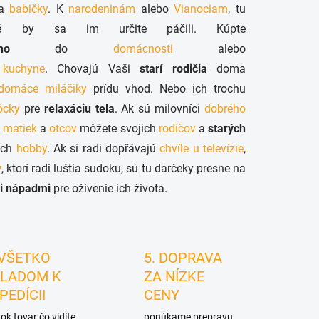
a
babičky
. K
narodeninám
alebo
Vianociam
, tu
 by sa im určite páčili. Kúpte
ho
do
domácnosti
alebo
o
kuchyne
. Chovajú Vaši
starí rodičia
doma
 domáce miláčiky
prídu vhod. Nebo ich trochu
ôcky
pre
relaxáciu tela
. Ak sú milovníci
dobrého
 matiek
a
otcov
môžete svojich
rodičov
a
starých
 ich
hobby
. Ak si radi dopřávajú
chvíle u televízie
,
y
, ktorí radi luštia sudoku, sú tu darčeky presne na
i nápadmi
pre oživenie ich života.
 VŠETKO
5. DOPRAVA
LADOM K
ZA NÍZKE
PEDÍCII
CENY
ok tovar čo vidíte
ponúkame prepravu