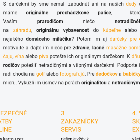
S darčekmi by sme nemali zabudnúť ani na našich
dedy
l
á
máme
originálne
prechádzkové palice
, ktoré
d
Vaším
prarodičom
niečo
netradičné
a
c
na
záhradu
,
originálnu vybavenosť
do
kúpeľne
aleb
i
nejakého
domáceho miláčika
? Potom im aj
darčeky pre
e
p
motivujte a dajte im niečo pre
zdravie
,
lacné
masážne pom
r
čaju
,
vína
alebo
piva
potešte ich originálnym darčekom. K
dňu
v
k
rodičov
potešiť netradičnými a vtipnými darčekmi. Podporte
y
radi chodia na
golf
alebo
fotografujú
. Pre
dedočkov
a
babičk
v
ý
mieru. Vykúzli im úsmev na perách
originalitou
a
netradičným
p
i
s
u
BEZPEČNÉ
3.
4.
ATBY
ZAKAZNÍCKY
SK
LINE
SERVIS
EX
y kartou cez
riešenie vždy k
všet