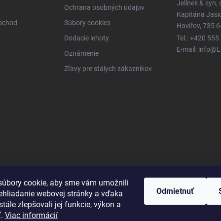
Jelínek & syn, s
Ochrana osobných údajov
Kapitána Jas
obchod
Súbory cookies
Havířov, 735 6
Dodacie lehoty
Tel.: +420 555
E-mail: info@
Oznámenie
Zľavy pre stálych zákazníkov
úbory cookie, aby sme vám umožnili
Odmietnuť
ehliadanie webovej stránky a vďaka
tále zlepšovali jej funkcie, výkon a
ť.
Viac informácií