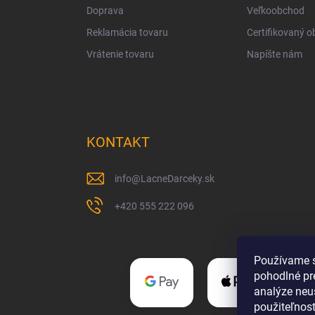
Doprava
Veľkoobchod
Reklamácia tovaru
Certifikovaný 
Vrátenie tovaru
Napíšte nám
KONTAKT
info
@
LacneDarceky.sk
+420 555 222 096
Používame s
pohodlné pr
analýze neus
použiteľnos