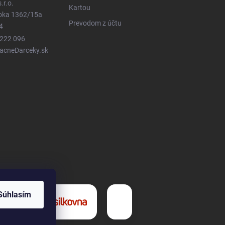
.r.o.
Kartou
ioka 1362/15a
Prevodom z účtu
4
 222 096
LacneDarceky.sk
Súhlasím