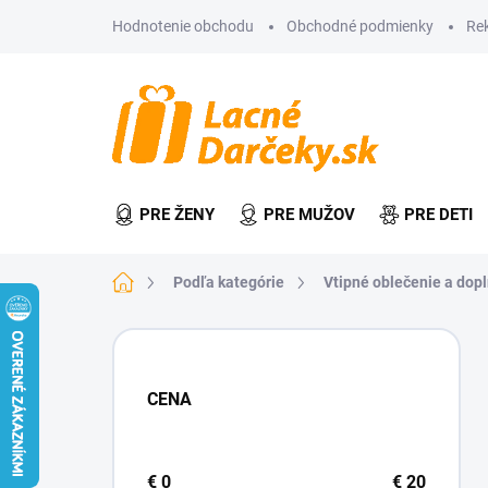
Prejsť
Hodnotenie obchodu
Obchodné podmienky
Re
na
obsah
PRE ŽENY
PRE MUŽOV
PRE DETI
Domov
Podľa kategórie
Vtipné oblečenie a dop
B
o
č
CENA
n
ý
p
a
€
0
€
20