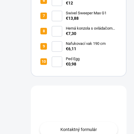
do auta 12V
€12
Swivel Sweeper Max G1
€13,88
Herná konzola s ovládačom
SUP 400-in-1
€7,30
Nafukovací vak 190 cm
€6,11
Ped Egg
€0,98
Máte otázku?
Obraťte sa na nás.
Kontaktný formulár