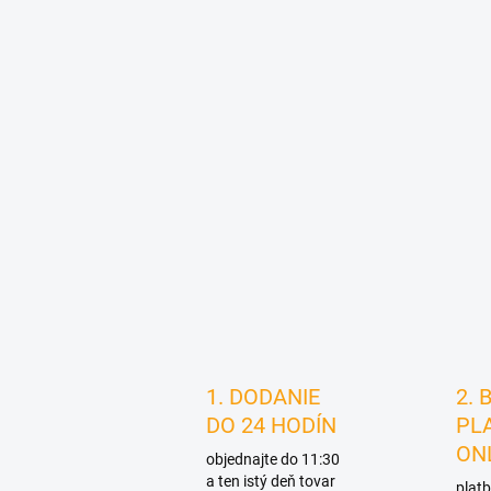
1. DODANIE
2. 
DO 24 HODÍN
PL
ON
objednajte do 11:30
a ten istý deň tovar
platb