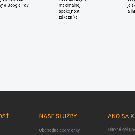
y a Google Pay
maximálnej
je 
spokojnosti
a ih
zákazníka
OSŤ
NAŠE SLUŽBY
AKO SA 
Hlavné výdajn
Obchodné podmienky