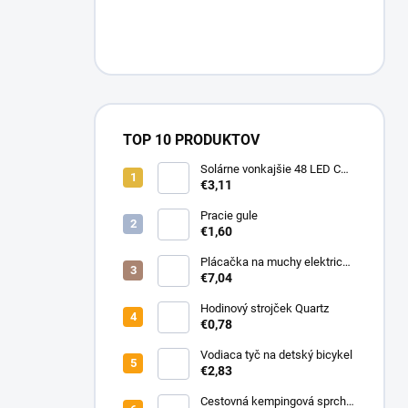
n
e
l
TOP 10 PRODUKTOV
Solárne vonkajšie 48 LED COB
osvetlenie s pohybovým
€3,11
senzorom
Pracie gule
€1,60
Plácačka na muchy elektrická
s UV svetlom
€7,04
Hodinový strojček Quartz
€0,78
Vodiaca tyč na detský bicykel
€2,83
Cestovná kempingová sprcha