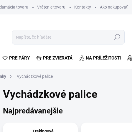
klamácia tovaru
Vrátenie tovaru
Kontakty
Ako nakupovať
Hľadať
PRE PÁRY
PRE ZVIERATÁ
NA PRÍLEŽITOSTI
lnky
Vychádzkové palice
Vychádzkové palice
Najpredávanejšie
Trekingové