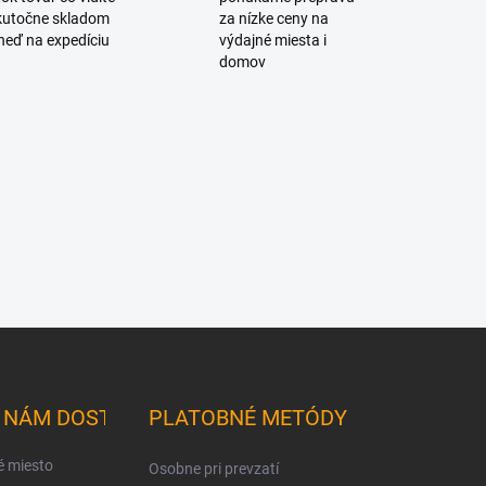
skutočne skladom
za nízke ceny na
neď na expedíciu
výdajné miesta i
domov
K NÁM DOSTANETE
PLATOBNÉ METÓDY
é miesto
Osobne pri prevzatí