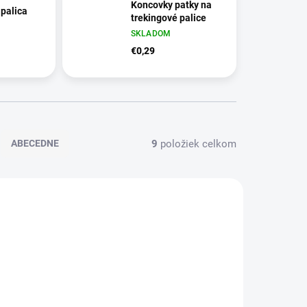
Koncovky patky na
 palica
trekingové palice
SKLADOM
€0,29
9
položiek celkom
ABECEDNE
202/CER
D3910