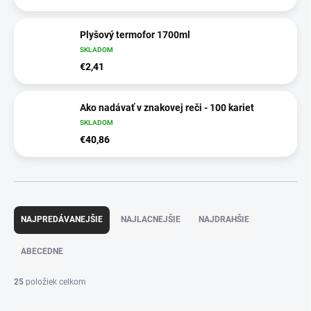
Plyšový termofor 1700ml
SKLADOM
€2,41
Ako nadávať v znakovej reči - 100 kariet
SKLADOM
€40,86
R
a
NAJPREDÁVANEJŠIE
NAJLACNEJŠIE
NAJDRAHŠIE
d
e
ABECEDNE
n
i
25
položiek celkom
e
p