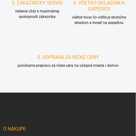
3. ZAKAZNÍCKY SERVIS
4. VŠETKO SKLADOM K
EXPEDÍCII
riešenie vždy k maximálnej
spokojnosti zákazníka
všetok tovar čo vidíte je skutočne
skladom a ihneď na expedíciu
5. DOPRAVA ZA NÍZKE CENY
ponúkame prepravu za nízke ceny na výdajné miesta i domov
Z
á
p
ä
t
i
O NÁKUPE
e