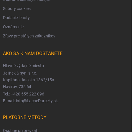
Súbory cookies
Dodacie lehoty
Oznámenie
Zľavy pre stálych zákazníkov
AKO SA K NÁM DOSTANETE
Hlavné výdajné miesto
Jelínek & syn, s.r.o.
Kapitána Jasioka 1362/15a
Havířov, 735 64
Tel.: +420 555 222 096
E-mail: info@LacneDarceky.sk
PLATOBNÉ METÓDY
Osobne pri prevzatí