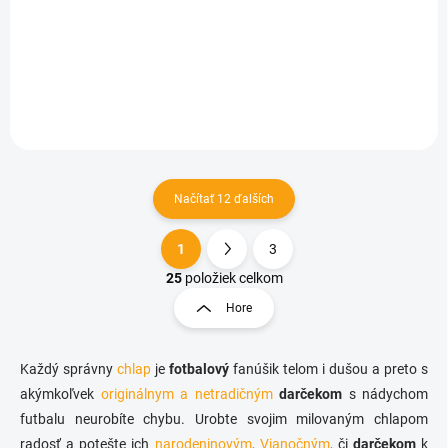
a lopta
€3,67
Do košíka
Načítať 12 ďalších
1
3
O
S
v
t
25
položiek celkom
l
r
Hore
á
á
d
n
a
k
c
Každý správny
chlap
je
fotbalový
fanúšik telom i dušou a preto s
o
i
akýmkoľvek
originálnym a netradičným
darčekom
s nádychom
e
v
futbalu neurobíte chybu. Urobte svojim milovaným chlapom
p
a
radosť a potešte ich
narodeninovým
r
,
Vianočným
, či
darčekom
k