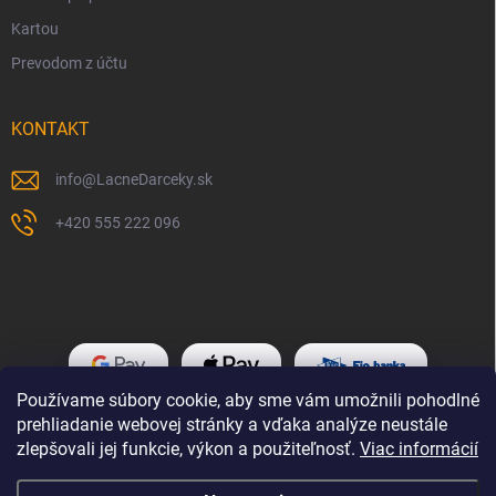
Kartou
Prevodom z účtu
KONTAKT
info
@
LacneDarceky.sk
+420 555 222 096
Používame súbory cookie, aby sme vám umožnili pohodlné
prehliadanie webovej stránky a vďaka analýze neustále
zlepšovali jej funkcie, výkon a použiteľnosť.
Viac informácií