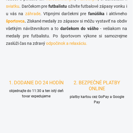
n
v
sviatku
. Darčekom pre
futbalistu
oživíte futbalové zápasy vonku i
i
k
u vás na
záhrade
. Vtipnými darčekmi
pre
fanúšika
i aktívneho
e
y
športovca
.
Získané medaily zo zápasov si môžu vystaviť na obdiv
v
ý
všetkým návštevníkom a to
darčekom do vášho
- vešiakom na
p
medaily pre futbalistu. Po športovom výkone si samozrejme
i
zaslúži čas na zdravý
odpočinok a relaxáciu
.
s
u
1. DODANIE DO 24 HODÍN
2. BEZPEČNÉ PLATBY
ONLINE
objednajte do 11:30 a ten istý deň
tovar expedujeme
platby kartou cez GoPay a Google
Pay