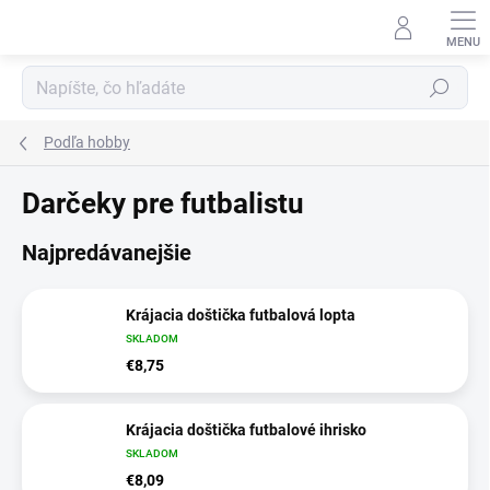
Prejsť
na
obsah
Hľadať
Podľa hobby
Darčeky pre futbalistu
Najpredávanejšie
Krájacia doštička futbalová lopta
SKLADOM
€8,75
Krájacia doštička futbalové ihrisko
SKLADOM
€8,09