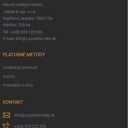
Hlavné výdajné miesto
Jelínek & syn, s.r.o.
Kapitána Jasioka 1362/15a
Havířov, 735 64
Tel.: +420 555 222 096
E-mail: info@LacneDarceky.sk
PLATOBNÉ METÓDY
Osobne pri prevzatí
Kartou
Prevodom z účtu
KONTAKT
info
@
LacneDarceky.sk
+420 555 222 096