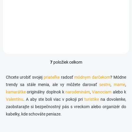
Ladvinka prežitia na opasok
€8,45
Detail
7
položiek celkom
O
v
l
Chcete urobiť svojej
priateľke
radosť
módnym darčekom
? Módne
á
trendy sa stále menia, ale vy môžete darovať
sestre
,
mame
,
d
kamarátke
originálny doplnok k
narodeninám
a
,
Vianociam
alebo k
c
Valentínu
. A aby ste boli viac v pokoji pri
turistike
na dovolenke,
i
zaobstarajte si bezpečnostný pás s vreckom alebo organizér do
e
kabelky, kde schováte peniaze.
p
r
v
k