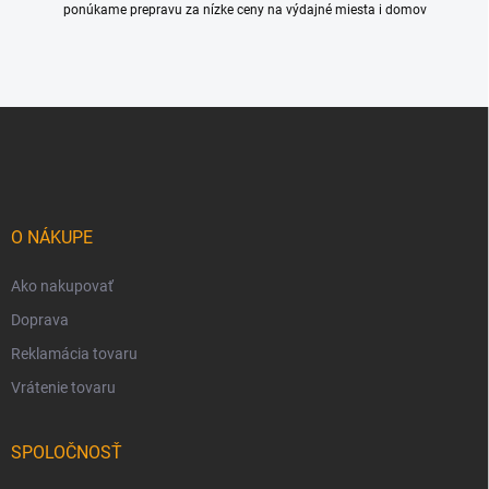
ponúkame prepravu za nízke ceny na výdajné miesta i domov
Z
á
p
ä
t
i
O NÁKUPE
e
Ako nakupovať
Doprava
Reklamácia tovaru
Vrátenie tovaru
SPOLOČNOSŤ