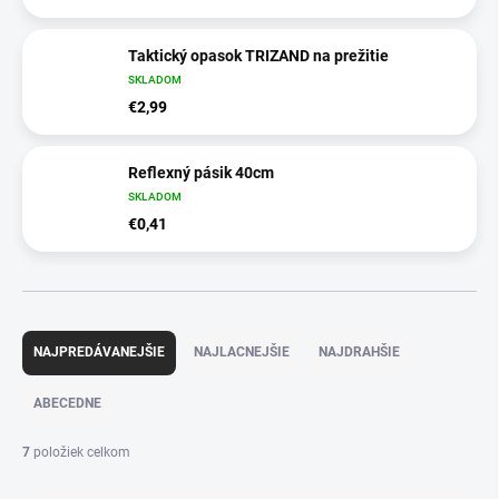
Taktický opasok TRIZAND na prežitie
SKLADOM
€2,99
Reflexný pásik 40cm
SKLADOM
€0,41
R
a
NAJPREDÁVANEJŠIE
NAJLACNEJŠIE
NAJDRAHŠIE
d
e
ABECEDNE
n
i
7
položiek celkom
e
p