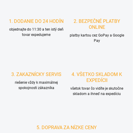
y
v
ý
1. DODANIE DO 24 HODÍN
2. BEZPEČNÉ PLATBY
p
ONLINE
i
objednajte do 11:30 a ten istý deň
s
tovar expedujeme
platby kartou cez GoPay a Google
u
Pay
3. ZAKAZNÍCKY SERVIS
4. VŠETKO SKLADOM K
EXPEDÍCII
riešenie vždy k maximálnej
spokojnosti zákazníka
všetok tovar čo vidíte je skutočne
skladom a ihneď na expedíciu
5. DOPRAVA ZA NÍZKE CENY