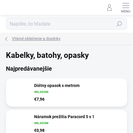
Prejsť
na
obsah
Hľadať
Vtipné oblečenie a doplnky
Kabelky, batohy, opasky
Najpredávanejšie
Diétny opasok s metrom
SKLADOM
€7,96
Náramok prežitia Paracord 5 v 1
SKLADOM
€0,98