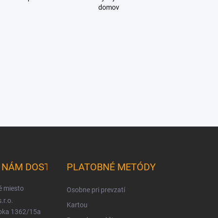
domov
K NÁM DOSTANETE
PLATOBNÉ METÓDY
é miesto
Osobne pri prevzatí
.r.o.
Kartou
ioka 1362/15a