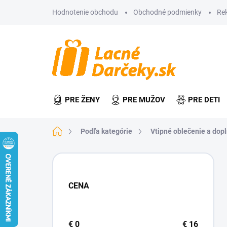
Prejsť
Hodnotenie obchodu
Obchodné podmienky
Re
na
obsah
PRE ŽENY
PRE MUŽOV
PRE DETI
Domov
Podľa kategórie
Vtipné oblečenie a dop
B
o
č
CENA
n
ý
p
a
€
0
€
16