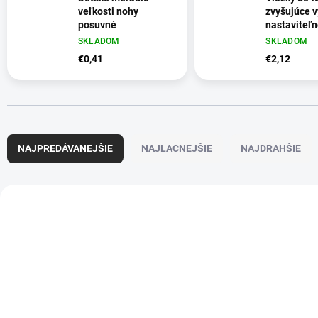
veľkosti nohy
zvyšujúce 
posuvné
nastaviteľn
veľkosti 35 
SKLADOM
SKLADOM
€0,41
€2,12
R
a
NAJPREDÁVANEJŠIE
NAJLACNEJŠIE
NAJDRAHŠIE
d
e
n
V
i
ý
D6577
e
p
p
i
r
s
o
p
d
r
u
o
k
d