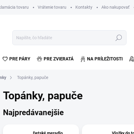
klamácia tovaru
Vrátenie tovaru
Kontakty
Ako nakupovať
Hľadať
PRE PÁRY
PRE ZVIERATÁ
NA PRÍLEŽITOSTI
lnky
Topánky, papuče
Topánky, papuče
Najpredávanejšie
Detské meradlo
Vložky do 