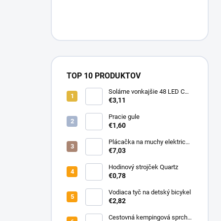
n
e
l
TOP 10 PRODUKTOV
Solárne vonkajšie 48 LED COB
osvetlenie s pohybovým
€3,11
senzorom
Pracie gule
€1,60
Plácačka na muchy elektrická
s UV svetlom
€7,03
Hodinový strojček Quartz
€0,78
Vodiaca tyč na detský bicykel
€2,82
Cestovná kempingová sprcha