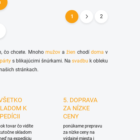
u
1
2
S
t
r
á
im, čo chcete. Mnoho
mužov
a
žien
chodí
doma
v
n
párty
s blikajúcimi šnúrkami. Na
svadbu
k obleku
k
 našich stránkach.
o
v
a
n
 VŠETKO
5. DOPRAVA
i
LADOM K
ZA NÍZKE
e
PEDÍCII
CENY
ok tovar čo vidíte
ponúkame prepravu
skutočne skladom
za nízke ceny na
neď na expedíciu
výdajné miesta i