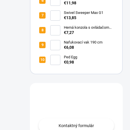
do auta 12V
€11,98
Swivel Sweeper Max G1
€13,85
Herná konzola s ovládačom
SUP 400-in-1
€7,27
Nafukovací vak 190 cm
€6,08
Ped Egg
€0,98
Máte otázku?
Obraťte sa na nás.
Kontaktný formulár