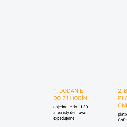
1. DODANIE
2. 
DO 24 HODÍN
PL
ON
objednajte do 11:30
a ten istý deň tovar
platb
expedujeme
GoPa