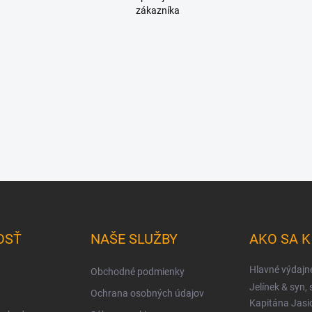
zákazníka
OSŤ
NAŠE SLUŽBY
AKO SA 
Hlavné výdajn
Obchodné podmienky
Jelínek & syn, s
Ochrana osobných údajov
Kapitána Jas