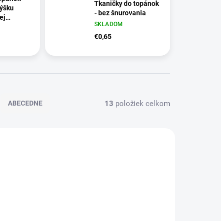
Tkaničky do topánok
výšku
- bez šnurovania
ej
SKLADOM
- 42
€0,65
13
položiek celkom
ABECEDNE
D5816
D5472/BIL