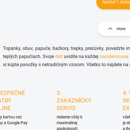
Načítať 1 ďalši
O
v
l
Hore
á
d
a
Topánky, obuv, papuče, bačkory, trepky, prezúvky, povedzte 
c
i
teplých papučiach. Svoje
deti
uvidíte na každej
narodeninovej
e
si kúpte ponožky s netradičným vzorom. Všetko to nájdete na
p
r
v
k
y
BEZPEČNÉ
3.
4.
v
ATBY
ZAKAZNÍCKY
SK
ý
p
LINE
SERVIS
EX
i
s
y kartou cez
riešenie vždy k
všet
u
y a Google Pay
maximálnej
je 
spokojnosti
a ih