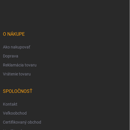
Z
á
p
ä
t
i
O NÁKUPE
e
Ako nakupovať
Doprava
Reklamácia tovaru
Vrátenie tovaru
SPOLOČNOSŤ
Kontakt
Veľkoobchod
Certifikovaný obchod