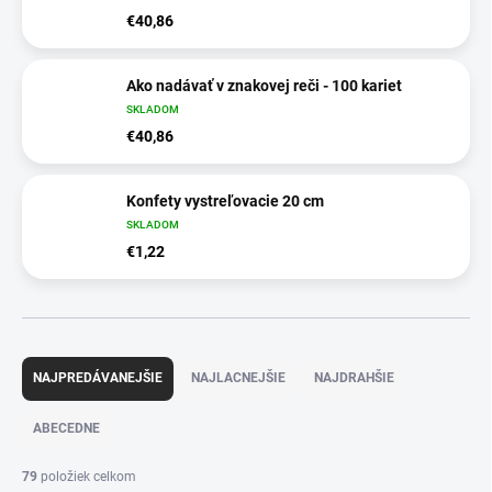
€40,86
Ako nadávať v znakovej reči - 100 kariet
SKLADOM
€40,86
Konfety vystreľovacie 20 cm
SKLADOM
€1,22
R
a
NAJPREDÁVANEJŠIE
NAJLACNEJŠIE
NAJDRAHŠIE
d
e
ABECEDNE
n
i
79
položiek celkom