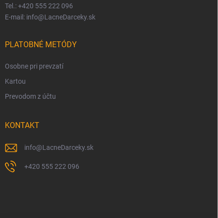
Tel.: +420 555 222 096
E-mail: info@LacneDarceky.sk
PLATOBNÉ METÓDY
Osobne pri prevzatí
Kartou
Prevodom z účtu
KONTAKT
info
@
LacneDarceky.sk
+420 555 222 096