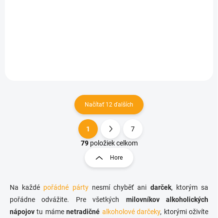
Alkoholová hra - stolný futbal
€8,50
Do košíka
Načítať 12 ďalších
1
7
O
S
v
t
79
položiek celkom
l
r
Hore
á
á
d
n
a
k
c
Na každé
pořádné párty
nesmí chyběť ani
darček
, ktorým sa
o
i
pořádne odvážite. Pre všetkých
milovníkov alkoholických
e
v
nápojov
tu máme
netradičné
alkoholové darčeky
, ktorými oživíte
p