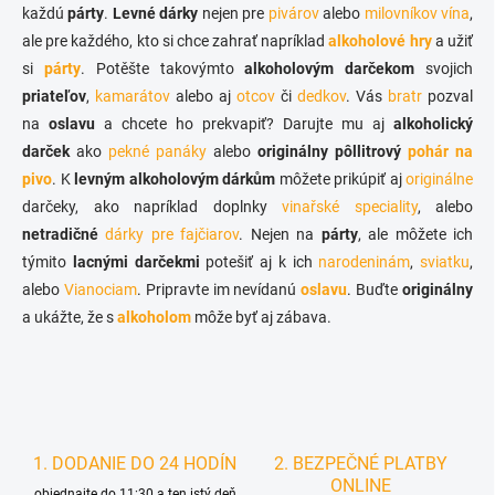
a
každú
párty
.
Levné dárky
nejen pre
r
pivárov
alebo
milovníkov vína
,
n
v
ale pre každého, kto si chce zahrať napríklad
alkoholové hry
a užiť
i
k
si
párty
. Potěšte takovýmto
alkoholovým darčekom
svojich
e
y
priateľov
,
kamarátov
alebo aj
otcov
či
dedkov
. Vás
bratr
pozval
v
ý
na
oslavu
a chcete ho prekvapiť? Darujte mu aj
alkoholický
p
darček
ako
pekné panáky
alebo
originálny
pôllitrový
pohár na
i
pivo
. K
levným alkoholovým dárkům
môžete prikúpiť aj
originálne
s
u
darčeky, ako napríklad doplnky
vinařské speciality
, alebo
netradičné
dárky pre fajčiarov
. Nejen na
párty
, ale môžete ich
týmito
lacnými darčekmi
potešiť aj k ich
narodeninám
,
sviatku
,
alebo
Vianociam
. Pripravte im nevídanú
oslavu
. Buďte
originálny
a ukážte, že s
alkoholom
môže byť aj zábava.
1. DODANIE DO 24 HODÍN
2. BEZPEČNÉ PLATBY
ONLINE
objednajte do 11:30 a ten istý deň