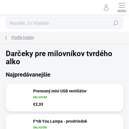
Prejsť
na
obsah
Hľadať
Podľa hobby
Darčeky pre milovníkov tvrdého
alko
Najpredávanejšie
Prenosný mini USB ventilátor
SKLADOM
€2,33
F*ck You Lampa - prostriedok
SKLADOM