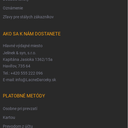
Oznámenie
Zľavy pre stálych zákazníkov
AKO SA K NÁM DOSTANETE
Hlavné výdajné miesto
Jelínek & syn, s.r.o.
Kapitána Jasioka 1362/15a
Havířov, 735 64
Tel.: +420 555 222 096
E-mail: info@LacneDarceky.sk
PLATOBNÉ METÓDY
Osobne pri prevzatí
Kartou
Prevodom z účtu