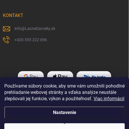
KONTAKT
info
@
LacneDarceky.sk
+420 555 222 096
Používame súbory cookie, aby sme vám umožnili pohodlné
prehliadanie webovej stránky a vďaka analýze neustále
zlepšovali jej funkcie, výkon a použiteľnosť.
Viac informácií
Nastavenie
Copyright 2026
LacneDarceky.sk
. Všetky práva vyhradené.