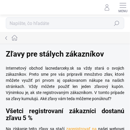
Prejsť
na
obsah
Hľadať
Domov
Zľavy pre stálych zákazníkov
Internetový obchod lacnedarceky.sk sa vždy stará o svojich
zákazníkov. Preto sme pre vás pripravili množstvo zliav, ktoré
môžete využiť pri prvom aj opakovanom nákupe na našich
stránkach. Vždy môžete použiť len jeden zľavový kupón.
Výnimkou je, ak ste registrovaným zákazníkom. V tomto prípade
sa zľavy kumulujú. Aké zľavy vám teda môžeme ponúknuť?
Všetci registrovaní zákazníci dostanú
zľavu 5 %
Na získanie tejto zľavy sa stačí
zaregistrovať na
našej webovej