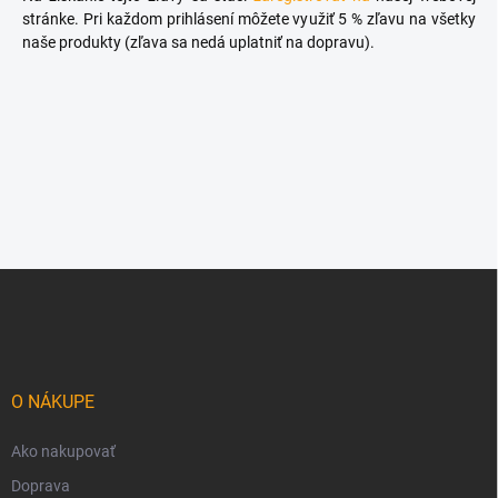
stránke. Pri každom prihlásení môžete využiť 5 % zľavu na všetky
naše produkty (zľava sa nedá uplatniť na dopravu).
Z
á
p
ä
t
i
O NÁKUPE
e
Ako nakupovať
Doprava