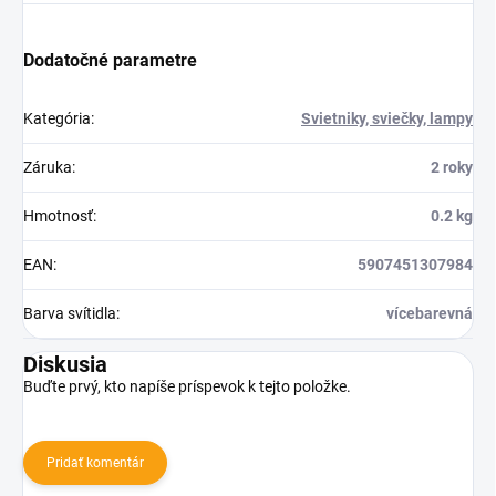
Dodatočné parametre
Kategória
:
Svietniky, sviečky, lampy
Záruka
:
2 roky
Hmotnosť
:
0.2 kg
EAN
:
5907451307984
Barva svítidla
:
vícebarevná
Diskusia
Buďte prvý, kto napíše príspevok k tejto položke.
Pridať komentár