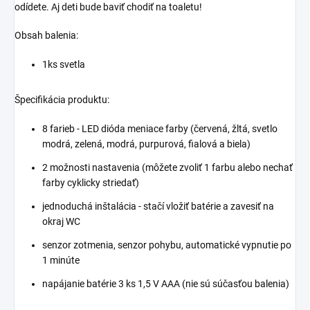
odídete. Aj deti bude baviť chodiť na toaletu!
Obsah balenia:
1ks svetla
Špecifikácia produktu:
8 farieb - LED dióda meniace farby (červená, žltá, svetlo
modrá, zelená, modrá, purpurová, fialová a biela)
2 možnosti nastavenia (môžete zvoliť 1 farbu alebo nechať
farby cyklicky striedať)
jednoduchá inštalácia - stačí vložiť batérie a zavesiť na
okraj WC
senzor zotmenia, senzor pohybu, automatické vypnutie po
1 minúte
napájanie batérie 3 ks 1,5 V AAA (nie sú súčasťou balenia)