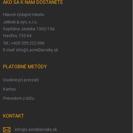
AKO SA K NÁM DOSTANETE
Hlavné výdajné miesto
Jelínek & syn, s.r.o.
Kapitána Jasioka 1362/15a
Havířov, 735 64
Tel.: +420 555 222 096
E-mail: info@LacneDarceky.sk
PLATOBNÉ METÓDY
Osobne pri prevzatí
Kartou
Prevodom z účtu
KONTAKT
info
@
LacneDarceky.sk