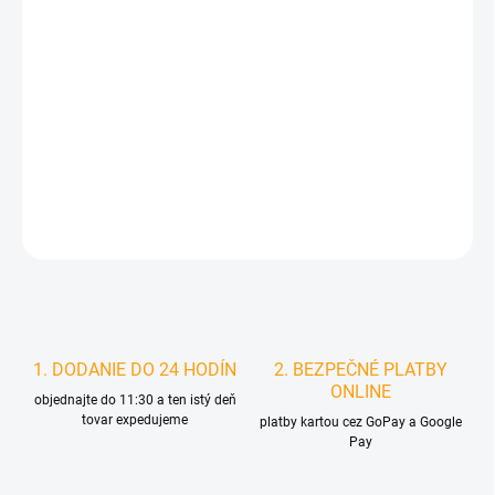
DORUČIŤ DO:
10.8.2026
MOŽNOSTI
DORUČENIA
−
+
Pridať do košíka
DETAILNÉ INFORMÁCIE
STRÁŽIŤ
1. DODANIE DO 24 HODÍN
2. BEZPEČNÉ PLATBY
ONLINE
objednajte do 11:30 a ten istý deň
tovar expedujeme
platby kartou cez GoPay a Google
Pay