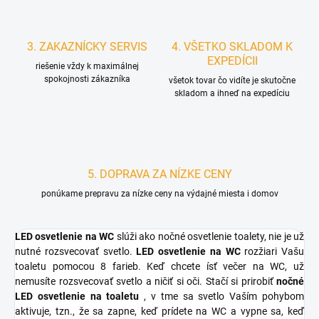
3. ZAKAZNÍCKY SERVIS
4. VŠETKO SKLADOM K
EXPEDÍCII
riešenie vždy k maximálnej
spokojnosti zákazníka
všetok tovar čo vidíte je skutočne
skladom a ihneď na expedíciu
5. DOPRAVA ZA NÍZKE CENY
ponúkame prepravu za nízke ceny na výdajné miesta i domov
LED osvetlenie na WC
slúži ako nočné osvetlenie toalety, nie je už
nutné rozsvecovať svetlo.
LED osvetlenie na WC
rozžiari Vašu
toaletu pomocou 8 farieb. Keď chcete ísť večer na WC, už
nemusíte rozsvecovať svetlo a ničiť si oči. Stačí si prirobiť
nočné
LED osvetlenie na toaletu
, v tme sa svetlo Vaším pohybom
aktivuje, tzn., že sa zapne, keď prídete na WC a vypne sa, keď