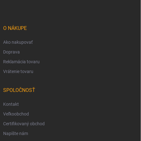
á
p
ä
t
i
O NÁKUPE
e
Ako nakupovať
Doprava
Reklamácia tovaru
Vrátenie tovaru
SPOLOČNOSŤ
Kontakt
Veľkoobchod
Certifikovaný obchod
Napíšte nám