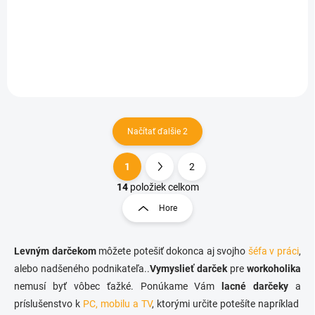
€6,01
Do košíka
Načítať ďalšie 2
1
2
O
S
v
t
14
položiek celkom
l
r
Hore
á
á
d
n
a
k
c
Levným darčekom
môžete potešiť dokonca aj svojho
šéfa v práci
,
o
i
alebo nadšeného podnikateľa..
Vymyslieť darček
pre
workoholika
e
v
nemusí byť vôbec ťažké. Ponúkame Vám
lacné
darčeky
a
p
a
príslušenstvo k
PC, mobilu a TV
, ktorými určite potešíte napríklad
r
n