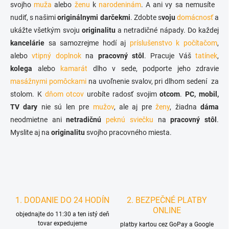
v
svojho
muža
alebo
ženu
k
narodeninám
. A ani vy sa nemusíte
i
k
nudiť, s našimi
originálnymi darčekmi
. Zdobte s
voju
domácnosť
a
e
y
ukážte všetkým svoju
originalitu
a netradičné nápady. Do každej
v
ý
kancelárie
sa samozrejme hodí aj
príslušenstvo k počítačom
,
p
alebo
vtipný doplnok
na
pracovný stôl
. Pracuje Váš
tatínek
,
i
kolega
alebo
kamarát
dlho v sede, podporte jeho zdravie
s
u
masážnymi pomôckami
na uvoľnenie svalov, pri dlhom sedení
za
stolom. K
dňom otcov
urobíte radosť svojim
otcom
.
PC, mobil,
TV dary
nie sú len pre
mužov
, ale aj pre
ženy
, žiadna
dáma
neodmietne ani
netradičnú
peknú sviečku
na
pracovný stôl
.
Myslite aj na
originalitu
svojho pracovného miesta.
1. DODANIE DO 24 HODÍN
2. BEZPEČNÉ PLATBY
ONLINE
objednajte do 11:30 a ten istý deň
tovar expedujeme
platby kartou cez GoPay a Google