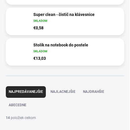
Super clean - čistič na klávesnice
SKLADOM
€0,58
Stolík na notebook do postele
SKLADOM
€13,03
R
a
NAJPREDÁVANEJŠIE
NAJLACNEJŠIE
NAJDRAHŠIE
d
e
ABECEDNE
n
i
14
položiek celkom
e
p