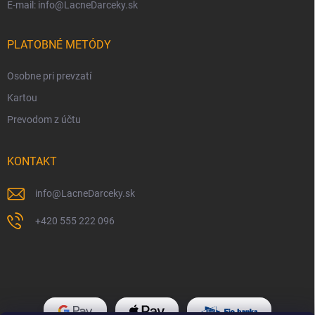
E-mail: info@LacneDarceky.sk
PLATOBNÉ METÓDY
Osobne pri prevzatí
Kartou
Prevodom z účtu
KONTAKT
info
@
LacneDarceky.sk
+420 555 222 096