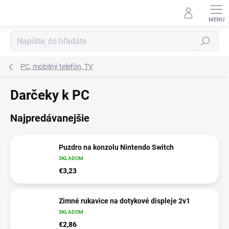
Prejsť
na
obsah
Hľadať
PC, mobilný telefón, TV
Darčeky k PC
Najpredávanejšie
Puzdro na konzolu Nintendo Switch
SKLADOM
€3,23
Zimné rukavice na dotykové displeje 2v1
SKLADOM
€2,86