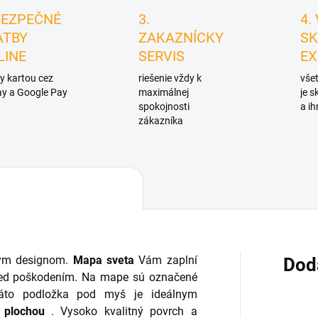
BEZPEČNÉ
3.
4.
ATBY
ZAKAZNÍCKY
SK
LINE
SERVIS
EX
y kartou cez
riešenie vždy k
všet
y a Google Pay
maximálnej
je 
spokojnosti
a ih
zákazníka
nym designom.
Mapa sveta
Vám zaplní
Dod
pred poškodením. Na mape sú označené
Táto podložka pod myš je ideálnym
 plochou
.
Vysoko kvalitný povrch a