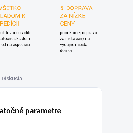
 VŠETKO
5. DOPRAVA
LADOM K
ZA NÍZKE
PEDÍCII
CENY
ok tovar čo vidíte
ponúkame prepravu
skutočne skladom
za nízke ceny na
neď na expedíciu
výdajné miesta i
domov
Diskusia
atočné parametre