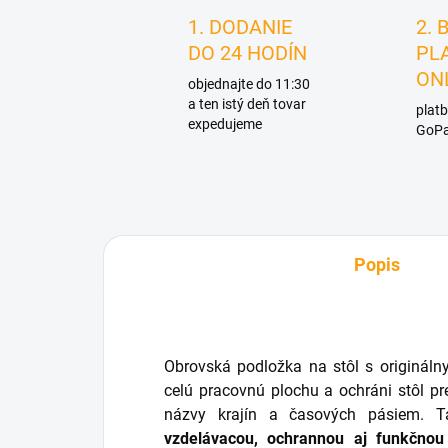
1. DODANIE
2. 
DO 24 HODÍN
PL
ON
objednajte do 11:30
a ten istý deň tovar
platb
expedujeme
GoPa
Popis
Obrovská podložka na stôl s originál
celú pracovnú plochu a ochráni stôl 
názvy krajín a časových pásiem. 
vzdelávacou, ochrannou aj funkčnou