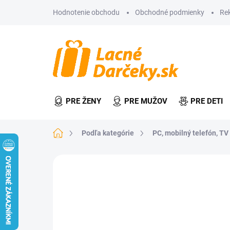
Prejsť
Hodnotenie obchodu
Obchodné podmienky
Re
na
obsah
PRE ŽENY
PRE MUŽOV
PRE DETI
Domov
Podľa kategórie
PC, mobilný telefón, TV
Neohodnotené
Podrobnosti hodn