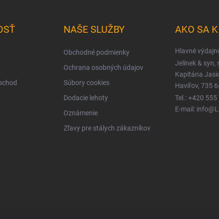
OSŤ
NAŠE SLUŽBY
AKO SA 
Hlavné výdajn
Obchodné podmienky
Jelínek & syn, s
Ochrana osobných údajov
Kapitána Jas
obchod
Súbory cookies
Havířov, 735 6
Dodacie lehoty
Tel.: +420 555
E-mail: info@
Oznámenie
Zľavy pre stálych zákazníkov