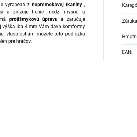
 je vyrobená z
nepremokavej tkaniny
,
Kategó
yši a znižuje trenie medzi myšou a
y má
protišmykovú úpravu
a zaručuje
Záruk
Jej výška iba 4 mm Vám dáva komfortný
jej vlastnostiam môžete túto podložku
Hmotn
len pre hráčov.
EAN
: