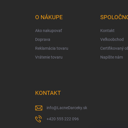
á
p
ä
O NÁKUPE
SPOLOČN
t
i
Ako nakupovať
Kontakt
e
Doprava
Veľkoobchod
Reklamácia tovaru
Certifikovaný 
Vrátenie tovaru
Napíšte nám
KONTAKT
info
@
LacneDarceky.sk
+420 555 222 096