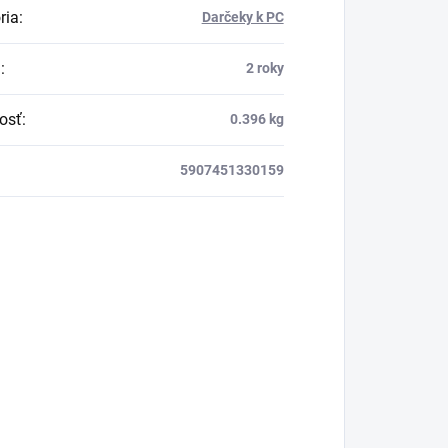
ria
:
Darčeky k PC
a
:
2 roky
osť
:
0.396 kg
5907451330159