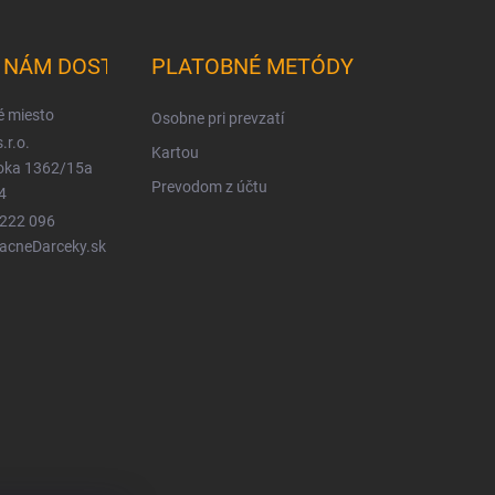
K NÁM DOSTANETE
PLATOBNÉ METÓDY
é miesto
Osobne pri prevzatí
.r.o.
Kartou
ioka 1362/15a
Prevodom z účtu
4
 222 096
LacneDarceky.sk