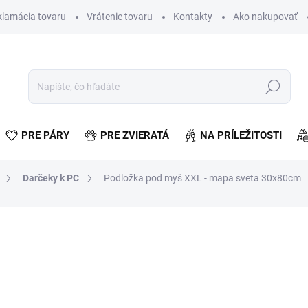
klamácia tovaru
Vrátenie tovaru
Kontakty
Ako nakupovať
Hľadať
PRE PÁRY
PRE ZVIERATÁ
NA PRÍLEŽITOSTI
Darčeky k PC
Podložka pod myš XXL - mapa sveta 30x80cm
otenia
€2,41
€1,96 bez DPH
Jednotková
SKLADOM