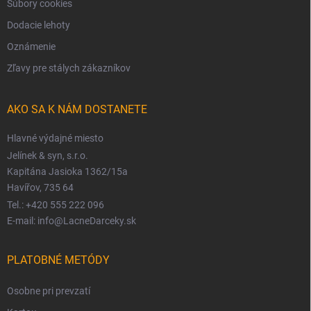
Súbory cookies
Dodacie lehoty
Oznámenie
Zľavy pre stálych zákazníkov
AKO SA K NÁM DOSTANETE
Hlavné výdajné miesto
Jelínek & syn, s.r.o.
Kapitána Jasioka 1362/15a
Havířov, 735 64
Tel.: +420 555 222 096
E-mail: info@LacneDarceky.sk
PLATOBNÉ METÓDY
Osobne pri prevzatí