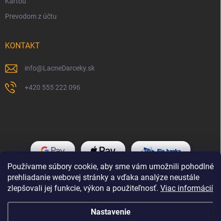
Kartou
Prevodom z účtu
KONTAKT
info
@
LacneDarceky.sk
+420 555 222 096
Používame súbory cookie, aby sme vám umožnili pohodlné
prehliadanie webovej stránky a vďaka analýze neustále
zlepšovali jej funkcie, výkon a použiteľnosť.
Viac informácií
Nastavenie