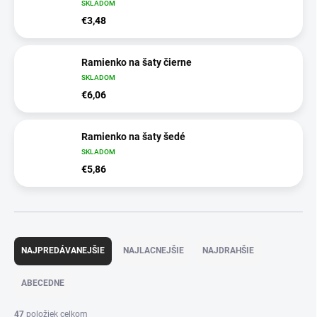
SKLADOM
€3,48
Ramienko na šaty čierne
SKLADOM
€6,06
Ramienko na šaty šedé
SKLADOM
€5,86
R
a
NAJPREDÁVANEJŠIE
NAJLACNEJŠIE
NAJDRAHŠIE
d
e
ABECEDNE
n
i
47
položiek celkom