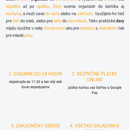
p
a
kúpeľňu
až po
spálňu
.
Ženy
ocenia organizér do šatníka aj
r
n
v
kuchyne
, a muži zase
do auta
alebo na
záhradu
. Využijete ho tiež
i
k
pre
deti
do izieb, alebo pre
šéfa
do
kancelárie
. Tieto praktické
dary
e
y
nájdu využitie v celej
domácnosti
ako pre
babičku
s
deduškom
tak
v
ý
pre mladé
páry
.
p
i
s
u
1. DODANIE DO 24 HODÍN
2. BEZPEČNÉ PLATBY
ONLINE
objednajte do 11:30 a ten istý deň
tovar expedujeme
platby kartou cez GoPay a Google
Pay
3. ZAKAZNÍCKY SERVIS
4. VŠETKO SKLADOM K