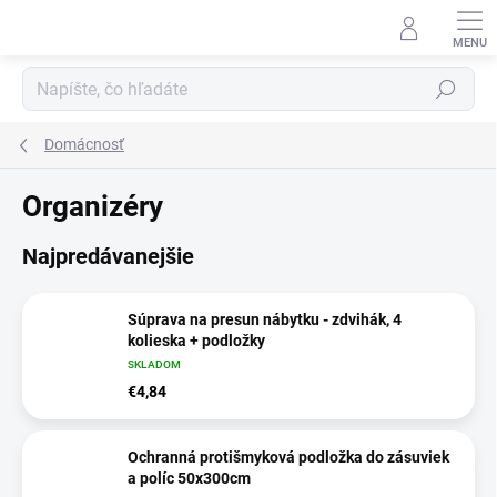
Prejsť
na
obsah
Hľadať
Domácnosť
Organizéry
Najpredávanejšie
Súprava na presun nábytku - zdvihák, 4
kolieska + podložky
SKLADOM
€4,84
Ochranná protišmyková podložka do zásuviek
a políc 50x300cm