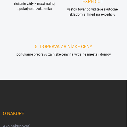
EXPEDÍCII
riešenie vždy k maximálnej
spokojnosti zákazníka
všetok tovar čo vidíte je skutočne
skladom a ihneď na expedíciu
5. DOPRAVA ZA NÍZKE CENY
ponúkame prepravu za nízke ceny na výdajné miesta i domov
Z
á
p
ä
t
i
O NÁKUPE
e
Ako nakupovať