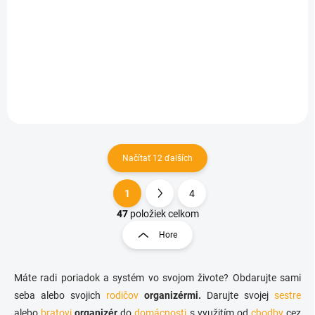
Závesný organizér medzi predné sedadlá
€3,65
Do košíka
Načítať 12 ďalších
1
4
O
S
v
t
47
položiek celkom
l
r
Hore
á
á
d
n
a
k
c
Máte radi poriadok a systém vo svojom živote? Obdarujte sami
o
i
seba alebo svojich
rodičov
organizérmi.
Darujte svojej
sestre
e
v
alebo
bratovi
organizér
do
domácnosti
s využitím od
chodby
cez