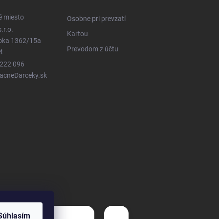
é miesto
Osobne pri prevzatí
.r.o.
Kartou
ioka 1362/15a
Prevodom z účtu
4
 222 096
LacneDarceky.sk
Súhlasím