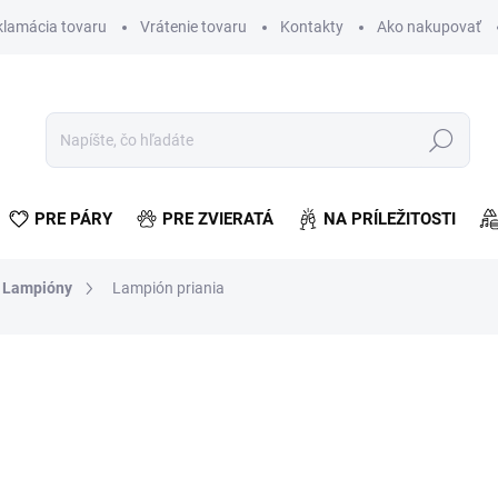
klamácia tovaru
Vrátenie tovaru
Kontakty
Ako nakupovať
Hľadať
PRE PÁRY
PRE ZVIERATÁ
NA PRÍLEŽITOSTI
Lampióny
Lampión priania
otenia
€1,02
€0,83 bez DPH
Jednotková
ZVOĽTE VARIANT