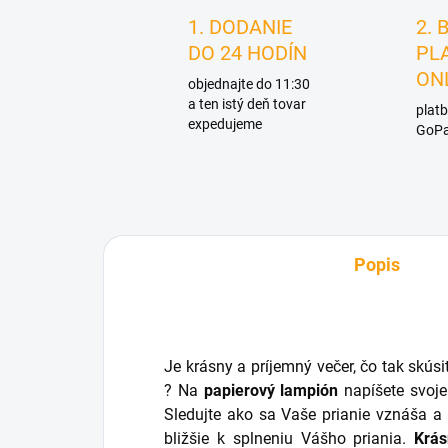
1. DODANIE
2. 
DO 24 HODÍN
PL
ON
objednajte do 11:30
a ten istý deň tovar
platb
expedujeme
GoPa
Popis
Je krásny a príjemný večer, čo tak skúsi
? Na
papierový lampión
napíšete svoje
Sledujte ako sa Vaše prianie vznáša a
bližšie k splneniu Vášho priania.
Krás