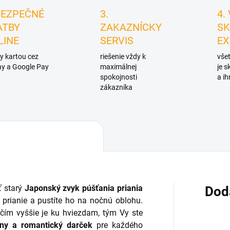
BEZPEČNÉ
3.
4.
ATBY
ZAKAZNÍCKY
SK
LINE
SERVIS
EX
y kartou cez
riešenie vždy k
všet
y a Google Pay
maximálnej
je 
spokojnosti
a ih
zákazníka
ť starý
Japonský zvyk
púšťania priania
Dod
 prianie a pustíte ho na nočnú oblohu.
 čím vyššie je ku hviezdam, tým Vy ste
ny a romantický darček
pre každého