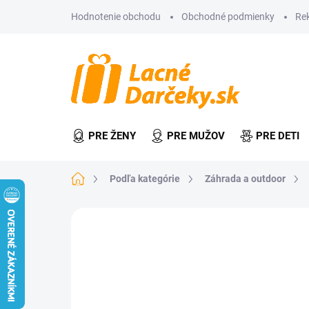
Prejsť
Hodnotenie obchodu
Obchodné podmienky
Re
na
obsah
PRE ŽENY
PRE MUŽOV
PRE DETI
Domov
Podľa kategórie
Záhrada a outdoor
Neohodnotené
Podrobnosti hodn