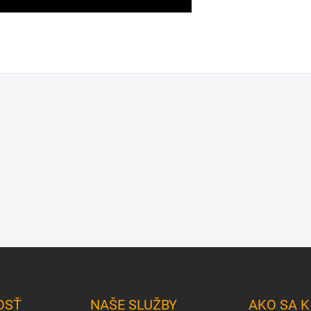
OSŤ
NAŠE SLUŽBY
AKO SA 