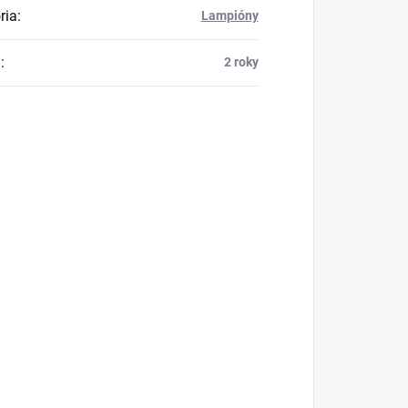
ria
:
Lampióny
a
:
2 roky