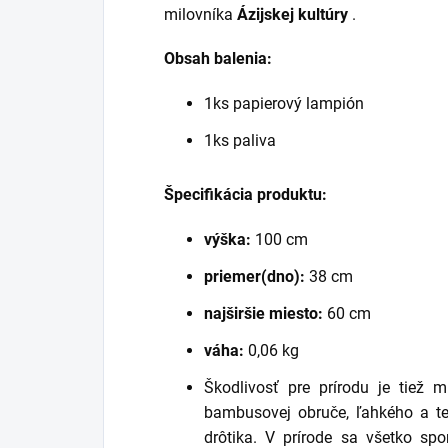
milovníka
Ázijskej kultúry
.
Obsah balenia:
1ks papierový lampión
1ks paliva
Špecifikácia produktu:
výška:
100 cm
priemer(dno):
38 cm
najširšie miesto:
60 cm
váha:
0,06 kg
Škodlivosť pre prírodu je tiež 
bambusovej obruče, ľahkého a 
drôtika. V prírode sa všetko spom