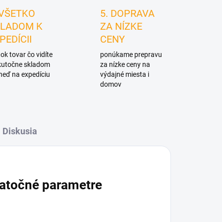
 VŠETKO
5. DOPRAVA
LADOM K
ZA NÍZKE
PEDÍCII
CENY
ok tovar čo vidíte
ponúkame prepravu
skutočne skladom
za nízke ceny na
neď na expedíciu
výdajné miesta i
domov
Diskusia
atočné parametre