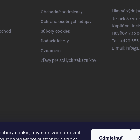
Hlavné výdajn
Obchodné podmienky
Jelínek & syn, s
Ochrana osobných údajov
Kapitána Jas
obchod
Súbory cookies
Havířov, 735 6
Dodacie lehoty
Tel.: +420 555
E-mail: info@
Oznámenie
Zľavy pre stálych zákazníkov
úbory cookie, aby sme vám umožnili
Odmietnuť
ehliadanie webovej stránky a vďaka