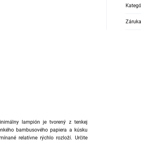
Kategó
Záruk
minimálny lampión je tvorený z tenkej
tenkého bambusového papiera a kúsku
ínané relatívne rýchlo rozloží. Určite