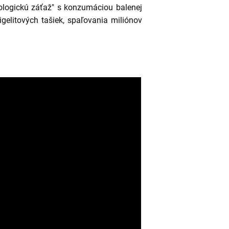
ologickú záťaž" s konzumáciou balenej
igelitových tašiek, spaľovania miliónov