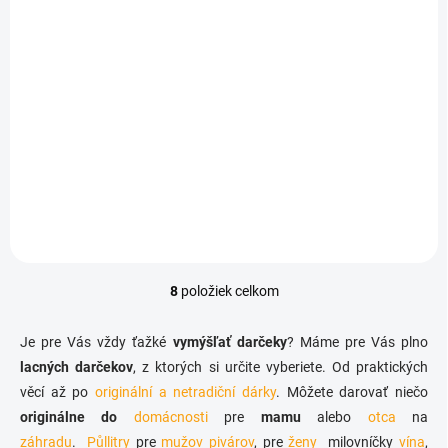
SKLADOM
Kravata - Mám 40
€3,88
Do košíka
8
položiek celkom
O
v
l
Je pre Vás vždy ťažké
vymýšľať darčeky
? Máme pre Vás plno
á
lacných darčekov
, z ktorých si určite vyberiete. Od praktických
d
věcí až po
originální a netradiční dárky
a
. Môžete darovať niečo
c
originálne do
domácnosti
pre
mamu
alebo
otca
na
i
záhradu
.
Půllitry
pre
mužov
pivárov
, pre
ženy
milovníčky
vína
,