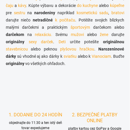
e
čaju
a
kávy
. Kúpte výbavu a dekorácie
do kuchyne
alebo
kúpeľne
p
r
pre
sestru
na
narodeniny
napríklad
kosmetickú sadu
,
bratovi
v
darujte niečo
netradičné
k počítaču
. Potěšte svojich blízkych
k
malými darčekmi a praktickým
športovým
darčekom alebo
y
v
darčekom
na
relaxáciu.
Svému
mužovi
alebo
žene
darujte
ý
originálny
sexy darček
.
Deti
určite potešíte
originálnou
p
stavebnicou
alebo peknou
plyšovou hračkou
.
Narozeninové
i
s
dárky
sú vhodné aj ako dárky k
sviatku
alebo k
Vianociam
. Buďte
u
originálny
vo všetkých ohľadoch.
1. DODANIE DO 24 HODÍN
2. BEZPEČNÉ PLATBY
ONLINE
objednajte do 11:30 a ten istý deň
tovar expedujeme
platby kartou cez GoPay a Google