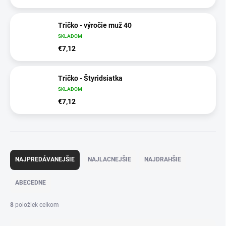
Tričko - výročie muž 40
SKLADOM
€7,12
Tričko - Štyridsiatka
SKLADOM
€7,12
R
a
NAJPREDÁVANEJŠIE
NAJLACNEJŠIE
NAJDRAHŠIE
d
e
ABECEDNE
n
i
8
položiek celkom
e
p