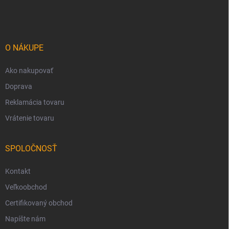
á
p
ä
t
i
O NÁKUPE
e
Ako nakupovať
Doprava
Reklamácia tovaru
Vrátenie tovaru
SPOLOČNOSŤ
Kontakt
Veľkoobchod
Certifikovaný obchod
Napíšte nám