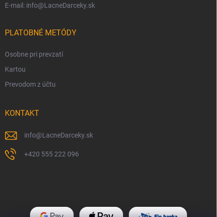
E-mail: info@LacneDarceky.sk
PLATOBNÉ METÓDY
Osobne pri prevzatí
Kartou
Prevodom z účtu
KONTAKT
info
@
LacneDarceky.sk
+420 555 222 096