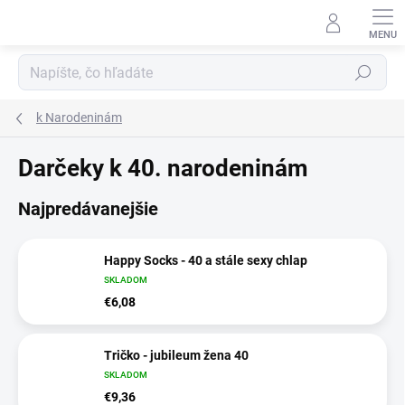
Prejsť
na
obsah
Hľadať
k Narodeninám
Darčeky k 40. narodeninám
Najpredávanejšie
Happy Socks - 40 a stále sexy chlap
SKLADOM
€6,08
Tričko - jubileum žena 40
SKLADOM
€9,36