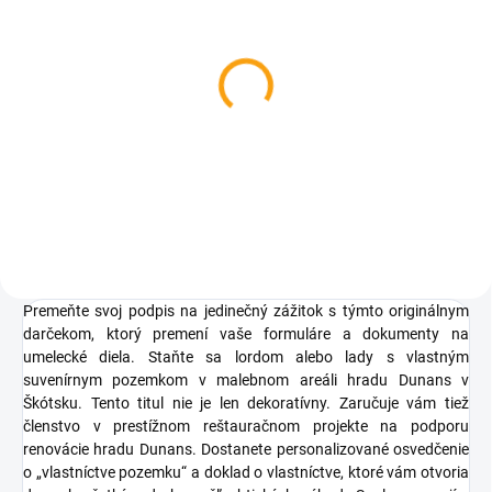
SKLADOM
Odtlačky Vášho dieťatka
€9,52
Do košíka
Premeňte svoj podpis na jedinečný zážitok s týmto originálnym
darčekom, ktorý premení vaše formuláre a dokumenty na
umelecké diela. Staňte sa lordom alebo lady s vlastným
suvenírnym pozemkom v malebnom areáli hradu Dunans v
Škótsku. Tento titul nie je len dekoratívny. Zaručuje vám tiež
členstvo v prestížnom reštauračnom projekte na podporu
renovácie hradu Dunans. Dostanete personalizované osvedčenie
o „vlastníctve pozemku“ a doklad o vlastníctve, ktoré vám otvoria