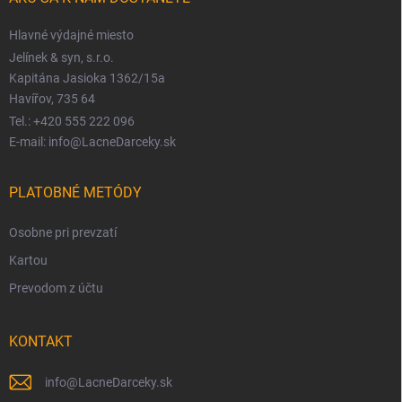
Hlavné výdajné miesto
Jelínek & syn, s.r.o.
Kapitána Jasioka 1362/15a
Havířov, 735 64
Tel.: +420 555 222 096
E-mail: info@LacneDarceky.sk
PLATOBNÉ METÓDY
Osobne pri prevzatí
Kartou
Prevodom z účtu
KONTAKT
info
@
LacneDarceky.sk