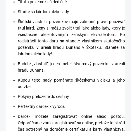
Titul a pozemok sú dedičné.
Staňte sa lairdom alebo lady.
Škótski vlastníci pozemkov majú zákonné právo používať
titul laird. Ženy si môžu zvoliť titul laird alebo lady, ktorý je
všeobecne akceptovaným ženským ekvivalentom. Po
registrácii tohto daru sa stanete vlastníkom skutočného
pozemku v areáli hradu Dunans v Škótsku. Stanete sa
lairdom alebo lady!
Budete „vlastniť“ jeden meter štvorcový pozemku v areáli
hradu Dunans.
Kúpou tejto sady pomáhate škótskemu vidieku a jeho
údržbe.
Pokyny preložené do češtiny
Perfektný darček k výročiu
Darček môžete zaregistrovať online alebo poštou.
Odporúčame vám zaregistrovať sa online, pretože to skráti
čas potrebný na doručenie certifikátu a karty vlastníctva.