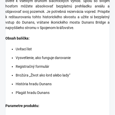
dvere k všetkým druhom šľachtických výhod. Spolu so svojím
hosťom môžete absolvovať bezplatnú prehliadku areálu a
objavovať svoj pozemok. Je potrebná rezervácia vopred. Prispite
k reštaurovaniu tohto historického skvostu a užite si bezplatný
vstup do Dunans, vrátane ikonického mosta Dunans Bridge a
najvyššieho stromu v Spojenom kráľovstve.
Obsah balíčka:
Uvítací list
Vysvetlenie, ako funguje darovanie
Registračný formulár
Brožúra „Život ako lord alebo lady“
História hradu Dunans
Plagát hradu Dunans
Parametre produktu: