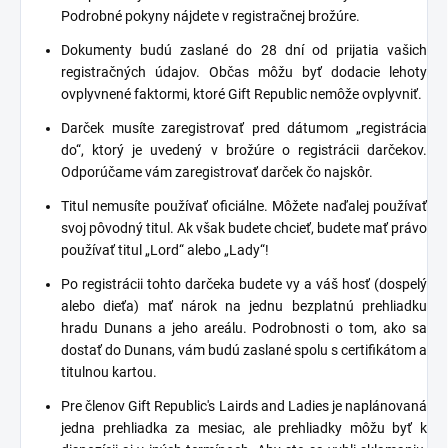
Podrobné pokyny nájdete v registračnej brožúre.
Dokumenty budú zaslané do 28 dní od prijatia vašich
registračných údajov. Občas môžu byť dodacie lehoty
ovplyvnené faktormi, ktoré Gift Republic nemôže ovplyvniť.
Darček musíte zaregistrovať pred dátumom „registrácia
do“, ktorý je uvedený v brožúre o registrácii darčekov.
Odporúčame vám zaregistrovať darček čo najskôr.
Titul nemusíte používať oficiálne. Môžete naďalej používať
svoj pôvodný titul. Ak však budete chcieť, budete mať právo
používať titul „Lord“ alebo „Lady“!
Po registrácii tohto darčeka budete vy a váš hosť (dospelý
alebo dieťa) mať nárok na jednu bezplatnú prehliadku
hradu Dunans a jeho areálu. Podrobnosti o tom, ako sa
dostať do Dunans, vám budú zaslané spolu s certifikátom a
titulnou kartou.
Pre členov Gift Republic's Lairds and Ladies je naplánovaná
jedna prehliadka za mesiac, ale prehliadky môžu byť k