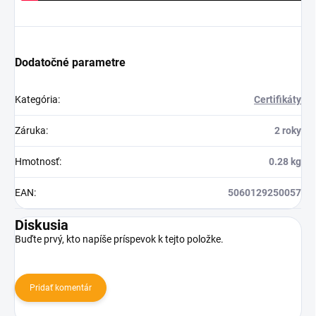
Dodatočné parametre
Kategória
:
Certifikáty
Záruka
:
2 roky
Hmotnosť
:
0.28 kg
EAN
:
5060129250057
Diskusia
Buďte prvý, kto napíše príspevok k tejto položke.
Pridať komentár