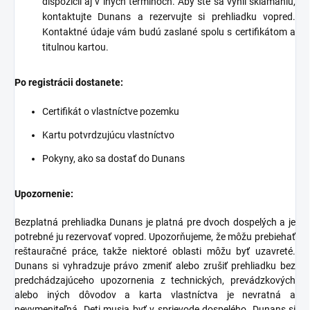
dispozícii aj v iných termínoch. Aby ste sa vyhli sklamaniu,
kontaktujte Dunans a rezervujte si prehliadku vopred.
Kontaktné údaje vám budú zaslané spolu s certifikátom a
titulnou kartou.
Po registrácii dostanete:
Certifikát o vlastníctve pozemku
Kartu potvrdzujúcu vlastníctvo
Pokyny, ako sa dostať do Dunans
Upozornenie:
Bezplatná prehliadka Dunans je platná pre dvoch dospelých a je
potrebné ju rezervovať vopred. Upozorňujeme, že môžu prebiehať
reštauračné práce, takže niektoré oblasti môžu byť uzavreté.
Dunans si vyhradzuje právo zmeniť alebo zrušiť prehliadku bez
predchádzajúceho upozornenia z technických, prevádzkových
alebo iných dôvodov a karta vlastníctva je nevratná a
nevymeniteľná. Deti musia byť v sprievode dospelého. Dunans si