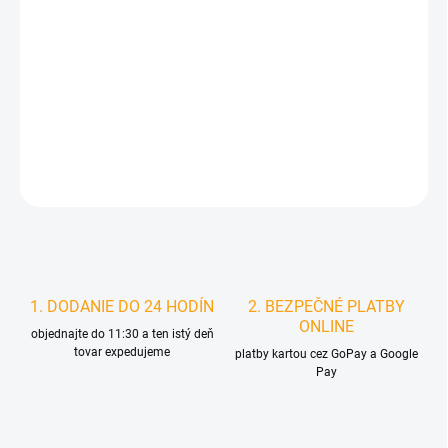
MOŽNOSTI
DORUČENIA
−
+
Pridať do košíka
DETAILNÉ INFORMÁCIE
STRÁŽIŤ
1. DODANIE DO 24 HODÍN
2. BEZPEČNÉ PLATBY
ONLINE
objednajte do 11:30 a ten istý deň
tovar expedujeme
platby kartou cez GoPay a Google
Pay