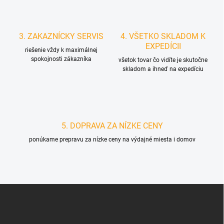
3. ZAKAZNÍCKY SERVIS
4. VŠETKO SKLADOM K
EXPEDÍCII
riešenie vždy k maximálnej
spokojnosti zákazníka
všetok tovar čo vidíte je skutočne
skladom a ihneď na expedíciu
5. DOPRAVA ZA NÍZKE CENY
ponúkame prepravu za nízke ceny na výdajné miesta i domov
Z
á
p
ä