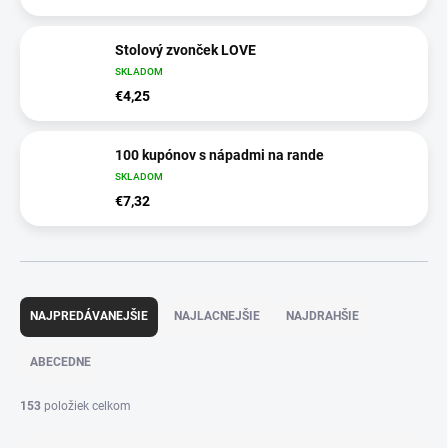
Stolový zvonček LOVE
SKLADOM
€4,25
100 kupónov s nápadmi na rande
SKLADOM
€7,32
R
a
NAJPREDÁVANEJŠIE
NAJLACNEJŠIE
NAJDRAHŠIE
d
e
ABECEDNE
n
i
153
položiek celkom
e
p