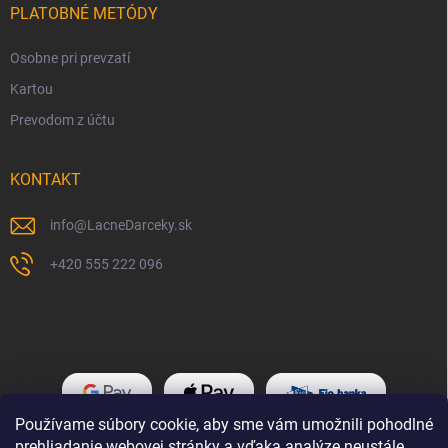
PLATOBNÉ METÓDY
Osobne pri prevzatí
Kartou
Prevodom z účtu
KONTAKT
info
@
LacneDarceky.sk
+420 555 222 096
Používame súbory cookie, aby sme vám umožnili pohodlné
prehliadanie webovej stránky a vďaka analýze neustále