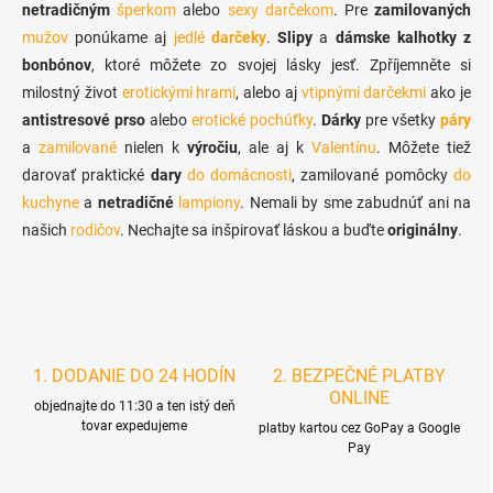
v
netradičným
šperkom
alebo
sexy darčekom
. Pre
zamilovaných
i
k
mužov
ponúkame aj
jedlé
darčeky
.
Slipy
a
dámske kalhotky z
e
y
bonbónov
, ktoré môžete zo svojej lásky jesť. Zpříjemněte si
v
ý
milostný život
erotickými hrami
, alebo aj
vtipnými darčekmi
ako je
p
antistresové prso
alebo
erotické pochúťky
.
Dárky
pre všetky
páry
i
a
zamilované
nielen k
výročiu
, ale aj k
Valentínu
. Môžete tiež
s
u
darovať praktické
dary
do domácnosti
, zamilované pomôcky
do
kuchyne
a
netradičné
lampiony
. Nemali by sme zabudnúť ani na
našich
rodičov
. Nechajte sa inšpirovať láskou a buďte
originálny
.
1. DODANIE DO 24 HODÍN
2. BEZPEČNÉ PLATBY
ONLINE
objednajte do 11:30 a ten istý deň
tovar expedujeme
platby kartou cez GoPay a Google
Pay