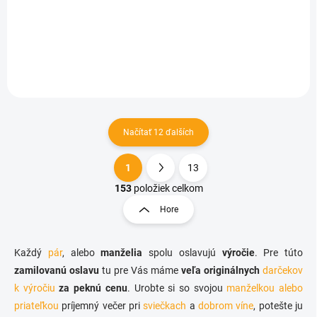
€36,73
Do košíka
Načítať 12 ďalších
1
13
O
S
v
t
153
položiek celkom
l
r
Hore
á
á
d
n
a
k
c
Každý
pár
, alebo
manželia
spolu oslavujú
výročie
. Pre túto
o
i
zamilovanú oslavu
tu pre Vás máme
veľa originálnych
darčekov
e
v
k výročiu
za peknú cenu
. Urobte si so svojou
manželkou alebo
p
a
priateľkou
príjemný večer pri
sviečkach
r
a
dobrom víne
, potešte ju
n