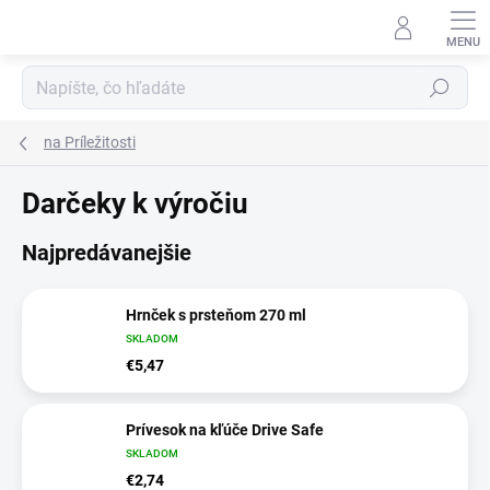
Prejsť
na
obsah
Hľadať
na Príležitosti
Darčeky k výročiu
Najpredávanejšie
Hrnček s prsteňom 270 ml
SKLADOM
€5,47
Prívesok na kľúče Drive Safe
SKLADOM
€2,74