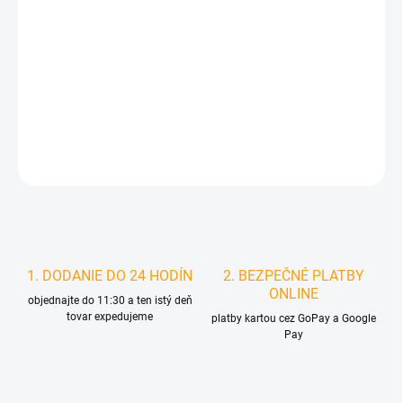
MOŽNOSTI
DORUČENIA
−
+
Pridať do košíka
DETAILNÉ INFORMÁCIE
STRÁŽIŤ
1. DODANIE DO 24 HODÍN
2. BEZPEČNÉ PLATBY
ONLINE
objednajte do 11:30 a ten istý deň
tovar expedujeme
platby kartou cez GoPay a Google
Pay