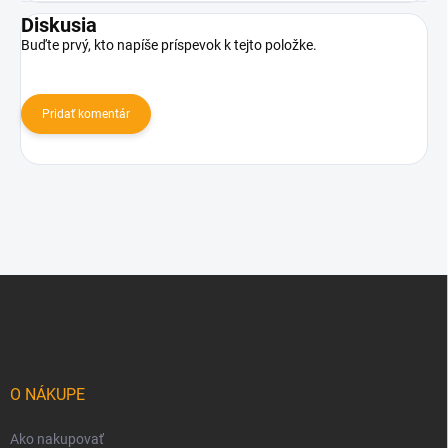
Diskusia
Buďte prvý, kto napíše príspevok k tejto položke.
Pridať komentár
Z
á
p
ä
t
i
O NÁKUPE
e
Ako nakupovať