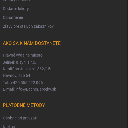
Dodacie lehoty
Oznámenie
Zľavy pre stálych zákazníkov
AKO SA K NÁM DOSTANETE
Hlavné výdajné miesto
Jelínek & syn, s.r.o.
Kapitána Jasioka 1362/15a
Havířov, 735 64
Tel.: +420 555 222 096
E-mail: info@LacneDarceky.sk
PLATOBNÉ METÓDY
Osobne pri prevzatí
Kartou