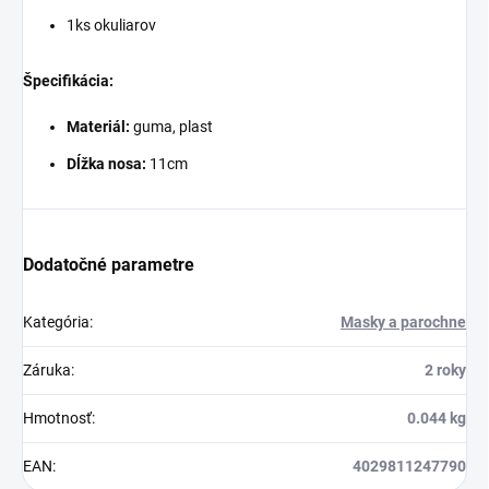
1ks okuliarov
Špecifikácia:
Materiál:
guma, plast
Dĺžka nosa:
11cm
Dodatočné parametre
Kategória
:
Masky a parochne
Záruka
:
2 roky
Hmotnosť
:
0.044 kg
EAN
:
4029811247790