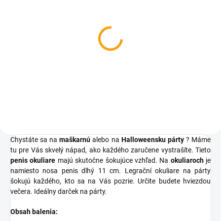
SKLADOM
Antistresový penis
€3,94
Do košíka
Chystáte sa na
maškarnú
alebo na
Halloweensku párty
? Máme
tu pre Vás skvelý nápad, ako každého zaručene vystrašíte. Tieto
penis okuliare
majú skutočne šokujúce vzhľad. Na
okuliaroch
je
namiesto nosa penis dlhý 11 cm. Legrační okuliare na párty
šokujú každého, kto sa na Vás pozrie. Určite budete hviezdou
večera. Ideálny darček na párty.
Obsah balenia: