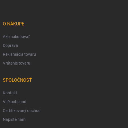
p
ä
t
i
O NÁKUPE
e
Ako nakupovať
Doprava
Reklamácia tovaru
Vrátenie tovaru
SPOLOČNOSŤ
Kontakt
Veľkoobchod
Certifikovaný obchod
Napíšte nám