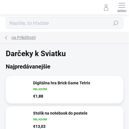
Prejsť
na
obsah
Hľadať
na Príležitosti
Darčeky k Sviatku
Najpredávanejšie
Digitálna hra Brick Game Tetris
SKLADOM
€1,88
Stolík na notebook do postele
SKLADOM
€13,03