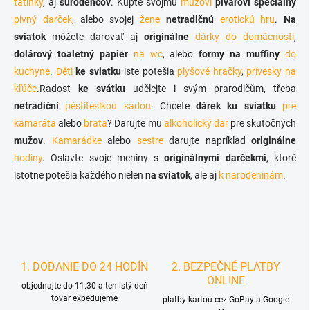
tatínky
, aj
súrodencov
. Kúpte svojmu
r
mužovi
pivárovi
špeciálny
n
v
pivný darček
, alebo svojej
žene
netradičnú
erotickú hru
.
Na
i
k
sviatok
môžete darovať aj
originálne
dárky do domácnosti
,
e
y
dolárový toaletný papier
na wc
, alebo
formy na muffiny
do
v
ý
kuchyne
.
Děti
ke sviatku
iste potešia
plyšové hračky
,
prívesky na
p
kľúče
.Radost
ke svátku
udělejte i svým prarodičům, třeba
i
netradiční
pěstiteslkou sadou
. Chcete
dárek ku sviatku
pre
s
u
kamaráta
alebo
brata
? Darujte mu
alkoholický dar
pre skutočných
mužov
.
Kamarádke
alebo
sestre
darujte napríklad
originálne
hodiny
. Oslavte svoje meniny s
originálnymi darčekmi
, ktoré
istotne potešia každého nielen
na sviatok
, ale aj
k narodeninám
.
1. DODANIE DO 24 HODÍN
2. BEZPEČNÉ PLATBY
ONLINE
objednajte do 11:30 a ten istý deň
tovar expedujeme
platby kartou cez GoPay a Google