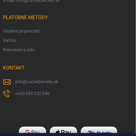
E-mail: info@LacneDarceky.sk
PLATOBNÉ METÓDY
Osobne pri prevzatí
Kartou
Prevodom z účtu
KONTAKT
info
@
LacneDarceky.sk
+420 555 222 096