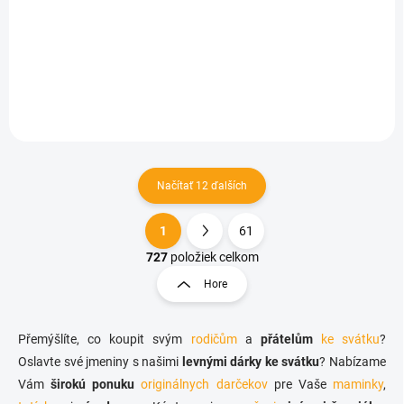
€11,64
Do košíka
Načítať 12 ďalších
1
61
O
S
v
t
727
položiek celkom
l
r
Hore
á
á
d
n
a
k
c
Přemýšlíte, co koupit svým
rodičům
a
přátelům
ke svátku
?
o
i
Oslavte své jmeniny s našimi
levnými dárky ke svátku
? Nabízame
e
v
Vám
širokú ponuku
originálnych darčekov
pre Vaše
maminky
,
p
a