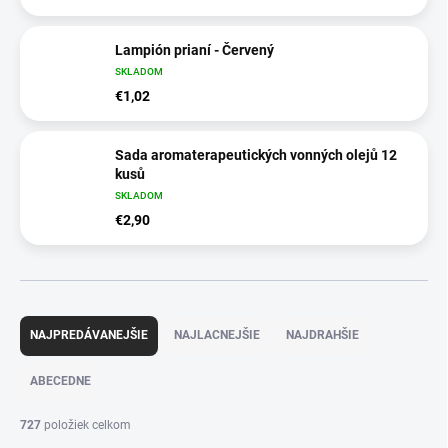
Lampión prianí - Červený
SKLADOM
€1,02
Sada aromaterapeutických vonných olejů 12
kusů
SKLADOM
€2,90
R
a
NAJPREDÁVANEJŠIE
NAJLACNEJŠIE
NAJDRAHŠIE
d
e
ABECEDNE
n
i
727
položiek celkom
e