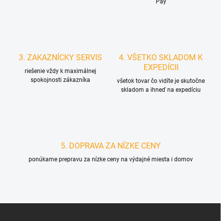
Pay
3. ZAKAZNÍCKY SERVIS
4. VŠETKO SKLADOM K
EXPEDÍCII
riešenie vždy k maximálnej
spokojnosti zákazníka
všetok tovar čo vidíte je skutočne
skladom a ihneď na expedíciu
5. DOPRAVA ZA NÍZKE CENY
ponúkame prepravu za nízke ceny na výdajné miesta i domov
Z
á