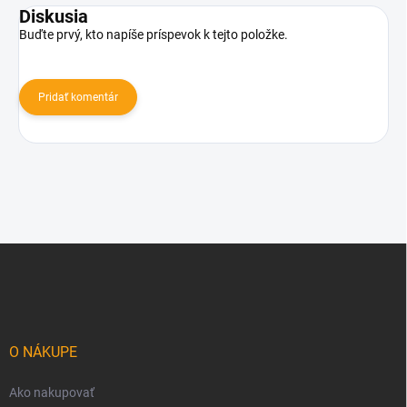
Diskusia
Buďte prvý, kto napíše príspevok k tejto položke.
Pridať komentár
Z
á
p
ä
t
i
O NÁKUPE
e
Ako nakupovať