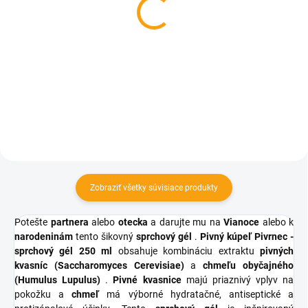
Kozmetický balíček
Kozmetický balíček
Pivrnec gél šampón
Pivrnec mini - gél +
mydlo + šampón
€6,22
€8,63
Do košíka
Do košíka
Zobraziť všetky súvisiace produkty
Potešte
partnera
alebo
otecka
a darujte mu na
Vianoce
alebo k
narodeninám
tento šikovný
sprchový gél
.
Pivný kúpeľ Pivrnec -
sprchový gél 250 ml
obsahuje kombináciu extraktu
pivných
kvasníc (Saccharomyces Cerevisiae)
a
chmeľu obyčajného
(Humulus Lupulus)
.
Pivné kvasnice
majú priaznivý vplyv na
pokožku a
chmeľ
má výborné hydratačné, antiseptické a