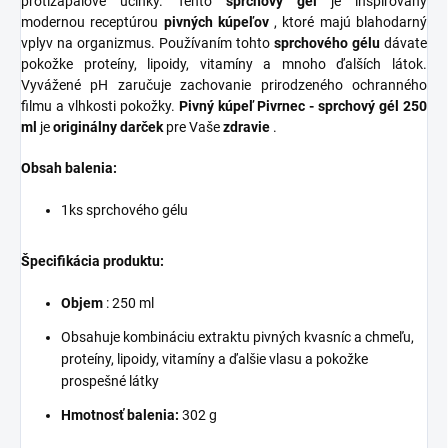
protizápalové účinky. Tento
sprchový gél
je inšpirovaný
modernou receptúrou
pivných kúpeľov
, ktoré majú blahodarný
vplyv na organizmus. Používaním tohto
sprchového gélu
dávate
pokožke proteíny, lipoidy, vitamíny a mnoho ďalších látok.
Vyvážené pH zaručuje zachovanie prirodzeného ochranného
filmu a vlhkosti pokožky.
Pivný kúpeľ Pivrnec - sprchový gél 250
ml
je
originálny darček
pre Vaše
zdravie
.
Obsah balenia:
1ks sprchového gélu
Špecifikácia produktu:
Objem
: 250 ml
Obsahuje kombináciu extraktu pivných kvasníc a chmeľu,
proteíny, lipoidy, vitamíny a ďalšie vlasu a pokožke
prospešné látky
Hmotnosť balenia:
302 g