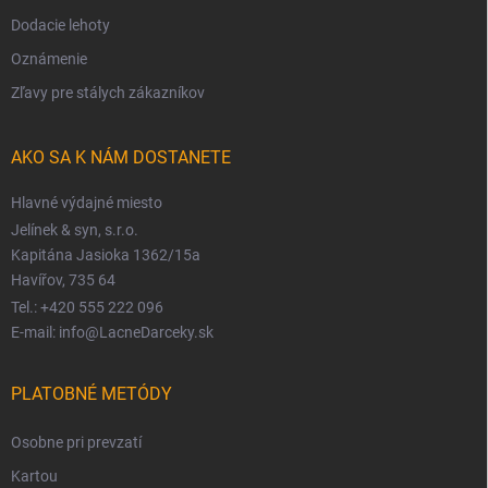
Dodacie lehoty
Oznámenie
Zľavy pre stálych zákazníkov
AKO SA K NÁM DOSTANETE
Hlavné výdajné miesto
Jelínek & syn, s.r.o.
Kapitána Jasioka 1362/15a
Havířov, 735 64
Tel.: +420 555 222 096
E-mail: info@LacneDarceky.sk
PLATOBNÉ METÓDY
Osobne pri prevzatí
Kartou