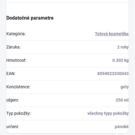
Dodatočné parametre
Kategória
:
Telová kozmetika
Záruka
:
2 roky
Hmotnosť
:
0.302 kg
EAN
:
8594023330043
Konzistence
:
gely
objem
:
250 ml
Typ pokožky
:
všechny typy pokožky
určení
:
pánské