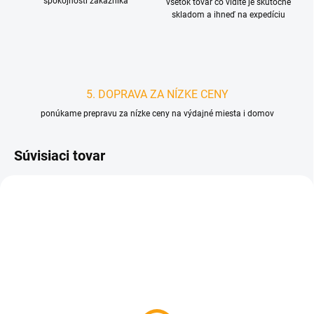
spokojnosti zákazníka
všetok tovar čo vidíte je skutočne
skladom a ihneď na expedíciu
5. DOPRAVA ZA NÍZKE CENY
ponúkame prepravu za nízke ceny na výdajné miesta i domov
Súvisiaci tovar
D2930
D2929
SKLADOM
SKLADOM