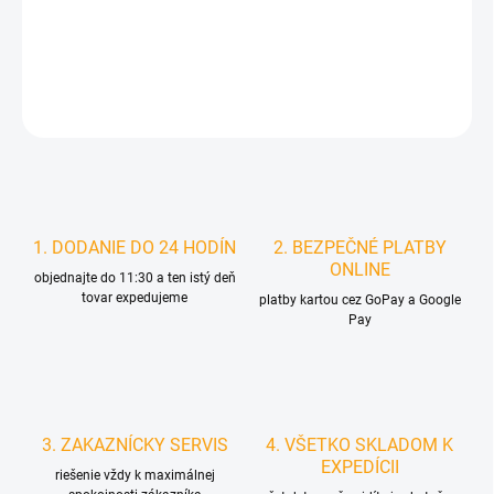
−
+
Pridať do košíka
DETAILNÉ INFORMÁCIE
STRÁŽIŤ
1. DODANIE DO 24 HODÍN
2. BEZPEČNÉ PLATBY
ONLINE
objednajte do 11:30 a ten istý deň
tovar expedujeme
platby kartou cez GoPay a Google
Pay
3. ZAKAZNÍCKY SERVIS
4. VŠETKO SKLADOM K
EXPEDÍCII
riešenie vždy k maximálnej