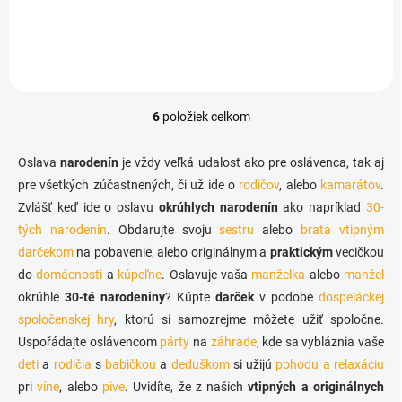
€3,89
Do košíka
6
položiek celkom
O
v
l
Oslava
narodenín
je vždy veľká udalosť ako pre oslávenca, tak aj
á
pre všetkých zúčastnených, či už ide o
rodičov
, alebo
kamarátov
.
d
Zvlášť keď ide o oslavu
okrúhlych narodenín
a
ako napríklad
30-
c
tých narodenín
. Obdarujte svoju
sestru
alebo
brata
vtipným
i
darčekom
na pobavenie, alebo originálnym a
praktickým
vecičkou
e
do
domácnosti
a
kúpeľne
. Oslavuje vaša
manželka
alebo
manžel
p
r
okrúhle
30-té narodeniny
? Kúpte
darček
v podobe
dospeláckej
v
spoločenskej hry
, ktorú si samozrejme môžete užiť spoločne.
k
Uspořádajte oslávencom
párty
na
záhrade
, kde sa vybláznia vaše
y
v
deti
a
rodičia
s
babičkou
a
deduškom
si užijú
pohodu a relaxáciu
ý
pri
víne
, alebo
pive
. Uvidíte, že z našich
vtipných a originálnych
p