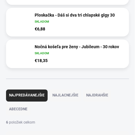
Ploskačka - Dáš si dva tri chlapské glgy 30
SKLADOM
€6,88
Nočná košeľa pre ženy - Jubileum - 30 rokov
SKLADOM
€18,35
R
a
NAJPREDÁVANEJŠIE
NAJLACNEJŠIE
NAJDRAHŠIE
d
e
ABECEDNE
n
i
6
položiek celkom
e
p