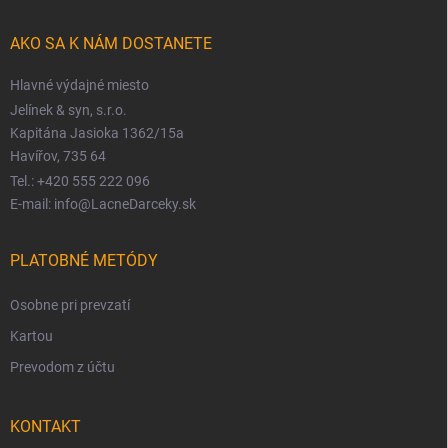
AKO SA K NÁM DOSTANETE
Hlavné výdajné miesto
Jelínek & syn, s.r.o.
Kapitána Jasioka 1362/15a
Havířov, 735 64
Tel.: +420 555 222 096
E-mail: info@LacneDarceky.sk
PLATOBNÉ METÓDY
Osobne pri prevzatí
Kartou
Prevodom z účtu
KONTAKT