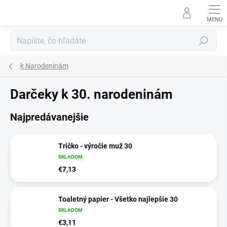
Prejsť
na
obsah
Hľadať
k Narodeninám
Darčeky k 30. narodeninám
Najpredávanejšie
Tričko - výročie muž 30
SKLADOM
€7,13
Toaletný papier - Všetko najlepšie 30
SKLADOM
€3,11