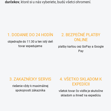
darčekov
, ktoré si u nás vyberiete, budú všetci ohromení.
i
s
u
1. DODANIE DO 24 HODÍN
2. BEZPEČNÉ PLATBY
ONLINE
objednajte do 11:30 a ten istý deň
tovar expedujeme
platby kartou cez GoPay a Google
Pay
3. ZAKAZNÍCKY SERVIS
4. VŠETKO SKLADOM K
EXPEDÍCII
riešenie vždy k maximálnej
spokojnosti zákazníka
všetok tovar čo vidíte je skutočne
skladom a ihneď na expedíciu