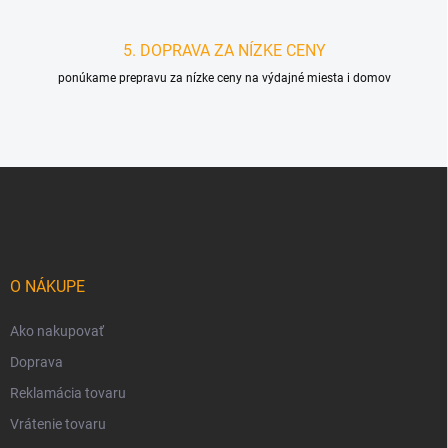
5. DOPRAVA ZA NÍZKE CENY
ponúkame prepravu za nízke ceny na výdajné miesta i domov
Z
á
p
ä
t
i
O NÁKUPE
e
Ako nakupovať
Doprava
Reklamácia tovaru
Vrátenie tovaru