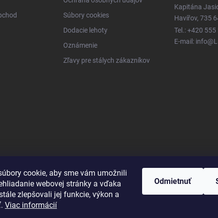
Ochrana osobných údajov
Kapitána Jas
obchod
Súbory cookies
Havířov, 735 6
Dodacie lehoty
Tel.: +420 555
E-mail: info@
Oznámenie
Zľavy pre stálych zákazníkov
úbory cookie, aby sme vám umožnili
Odmietnuť
ehliadanie webovej stránky a vďaka
tále zlepšovali jej funkcie, výkon a
ť.
Viac informácií