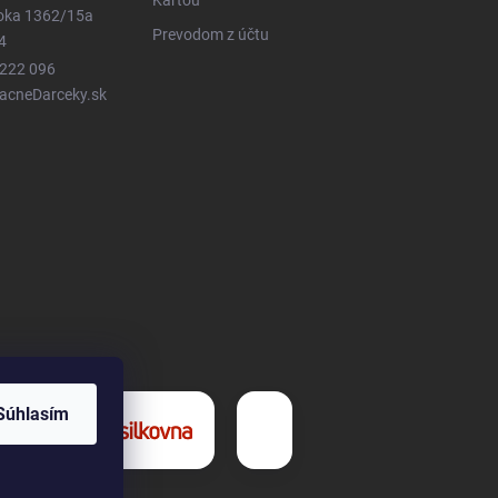
Kartou
ioka 1362/15a
Prevodom z účtu
4
 222 096
LacneDarceky.sk
Súhlasím