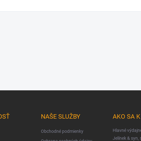
OSŤ
NAŠE SLUŽBY
AKO SA 
Hlavné výdajn
Obchodné podmienky
Jelínek & syn, s