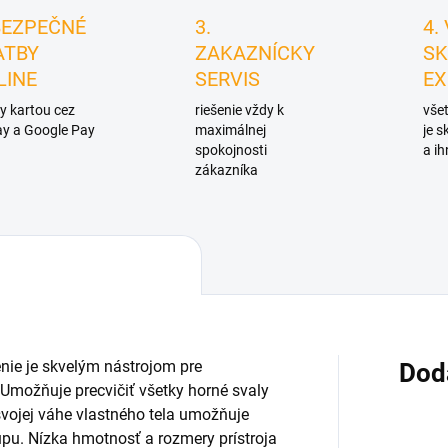
BEZPEČNÉ
3.
4.
ATBY
ZAKAZNÍCKY
SK
LINE
SERVIS
EX
y kartou cez
riešenie vždy k
všet
y a Google Pay
maximálnej
je 
spokojnosti
a ih
zákazníka
nie je skvelým nástrojom pre
Dod
 Umožňuje precvičiť všetky horné svaly
svojej váhe vlastného tela umožňuje
upu. Nízka hmotnosť a rozmery prístroja