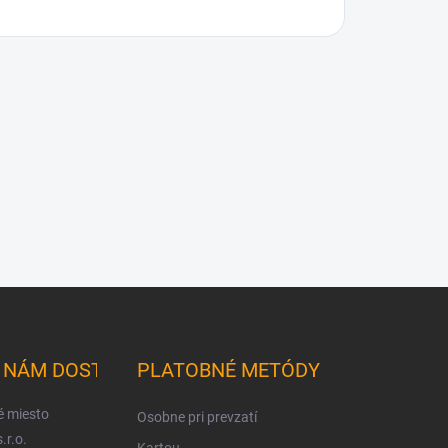
K NÁM DOSTANETE
PLATOBNÉ METÓDY
é miesto
Osobne pri prevzatí
.r.o.