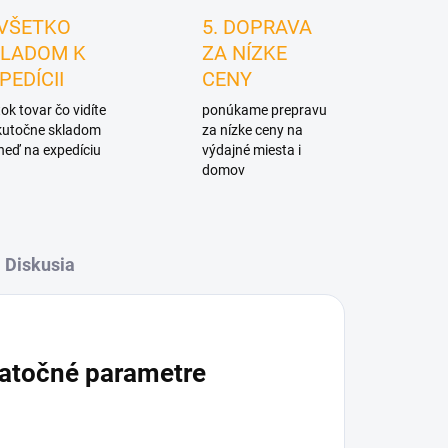
 VŠETKO
5. DOPRAVA
LADOM K
ZA NÍZKE
PEDÍCII
CENY
ok tovar čo vidíte
ponúkame prepravu
skutočne skladom
za nízke ceny na
neď na expedíciu
výdajné miesta i
domov
Diskusia
atočné parametre