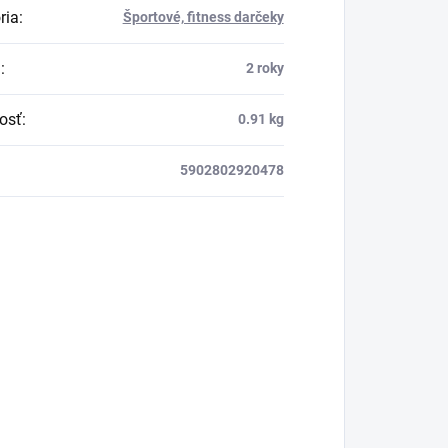
ria
:
Športové, fitness darčeky
a
:
2 roky
osť
:
0.91 kg
5902802920478