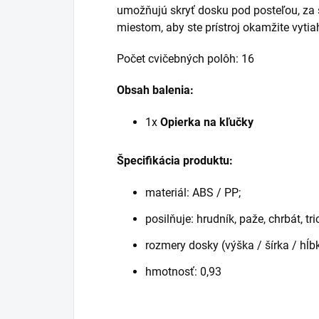
umožňujú skryť dosku pod posteľou, za 
miestom, aby ste prístroj okamžite vytiah
Počet cvičebných polôh: 16
Obsah balenia:
1x
Opierka na kľučky
Špecifikácia produktu:
materiál: ABS / PP;
posilňuje: hrudník, paže, chrbát, tri
rozmery dosky (výška / šírka / hĺb
hmotnosť: 0,93