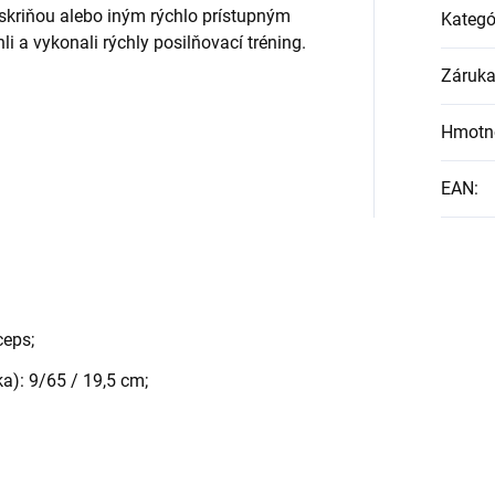
skriňou alebo iným rýchlo prístupným
Kategó
li a vykonali rýchly posilňovací tréning.
Záruk
Hmotn
EAN
:
ceps;
ka): 9/65 / 19,5 cm;