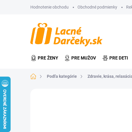
Prejsť
Hodnotenie obchodu
Obchodné podmienky
Re
na
obsah
PRE ŽENY
PRE MUŽOV
PRE DETI
Domov
Podľa kategórie
Zdravie, krása, relaxácia
Neohodnotené
Podrobnosti hodn