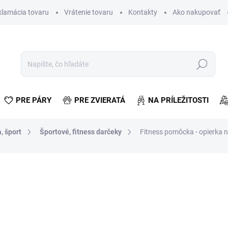
klamácia tovaru
Vrátenie tovaru
Kontakty
Ako nakupovať
Hľadať
PRE PÁRY
PRE ZVIERATÁ
NA PRÍLEŽITOSTI
, šport
Športové, fitness darčeky
Fitness pomôcka - opierka n
otenia
€6,52
€5,30 bez DPH
Jednotková
VYPREDANÉ