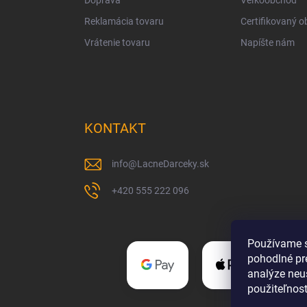
Doprava
Veľkoobchod
Reklamácia tovaru
Certifikovaný 
Vrátenie tovaru
Napíšte nám
KONTAKT
info
@
LacneDarceky.sk
+420 555 222 096
Používame s
pohodlné pr
analýze neus
použiteľnos