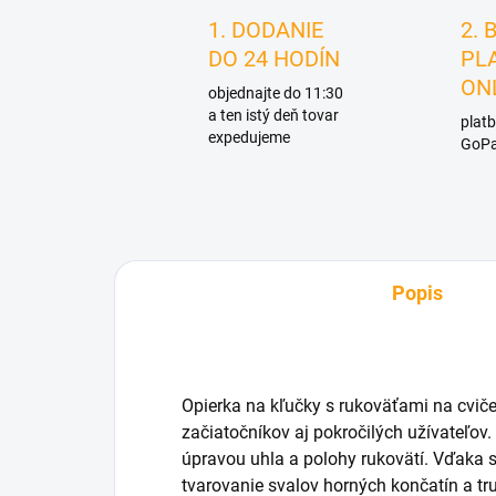
1. DODANIE
2. 
DO 24 HODÍN
PL
ON
objednajte do 11:30
a ten istý deň tovar
platb
expedujeme
GoPa
Popis
Opierka na kľučky s rukoväťami na cviče
začiatočníkov aj pokročilých užívateľov.
úpravou uhla a polohy rukovätí. Vďaka 
tvarovanie svalov horných končatín a tr