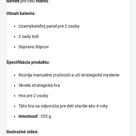
darček
pre celú
rodinu
.
Obsah balenia:
Uzamykateľný panel pre 2 osoby
2 sady lodí
Súprava štipcov
Špecifikácia produktu:
Rozvíja manuálne zručnosti a učí strategické myslenie
Skvelá strategická hra
Hra pre 2 osoby
Táto hra sa odporúča pre deti staršie ako 4 roky
Hmotnosť
: 355 g
Ilustračné videá: