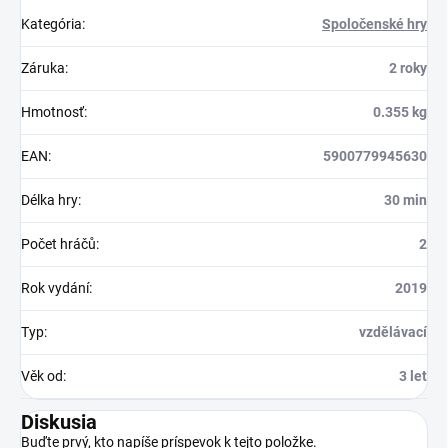
Kategória
:
Spoločenské hry
Záruka
:
2 roky
Hmotnosť
:
0.355 kg
EAN
:
5900779945630
Délka hry
:
30 min
Počet hráčů
:
2
Rok vydání
:
2019
Typ
:
vzdělávací
Věk od
:
3 let
Diskusia
Buďte prvý, kto napíše príspevok k tejto položke.