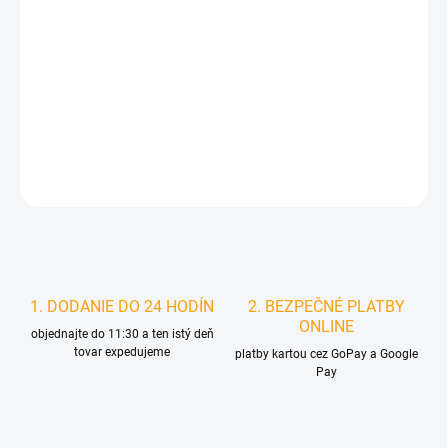
MOŽNOSTI
DORUČENIA
−
+
Pridať do košíka
DETAILNÉ INFORMÁCIE
STRÁŽIŤ
1. DODANIE DO 24 HODÍN
2. BEZPEČNÉ PLATBY
ONLINE
objednajte do 11:30 a ten istý deň
tovar expedujeme
platby kartou cez GoPay a Google
Pay