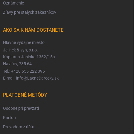
Oznámenie
Zľavy pre stálych zákazníkov
AKO SA K NÁM DOSTANETE
Hlavné výdajné miesto
Jelínek & syn, s.r.o.
Kapitána Jasioka 1362/15a
Havířov, 735 64
Tel.: +420 555 222 096
E-mail: info@LacneDarceky.sk
PLATOBNÉ METÓDY
Osobne pri prevzatí
Kartou
Prevodom z účtu