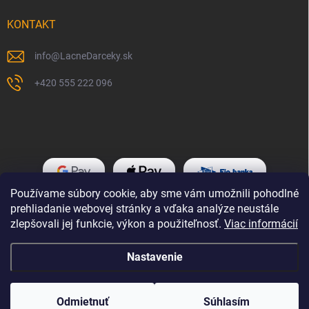
KONTAKT
info
@
LacneDarceky.sk
+420 555 222 096
Používame súbory cookie, aby sme vám umožnili pohodlné
prehliadanie webovej stránky a vďaka analýze neustále
zlepšovali jej funkcie, výkon a použiteľnosť.
Viac informácií
Nastavenie
Copyright 2026
LacneDarceky.sk
. Všetky práva vyhradené.
Odmietnuť
Súhlasím