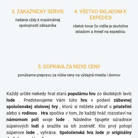
3. ZAKAZNÍCKY SERVIS
4. VŠETKO SKLADOM K
EXPEDÍCII
riešenie vždy k maximálnej
spokojnosti zákazníka
všetok tovar čo vidíte je skutočne
skladom a ihneď na expedíciu
5. DOPRAVA ZA NÍZKE CENY
ponúkame prepravu za nízke ceny na výdajné miesta i domov
Každý určite niekedy hral starú
populárnu hru
zo školských lavíc
lode
. Predstavujeme Vám túto
hru
v podaní
zábavnej
spoločenskej stolovej hry
, ktorú si môžete zahrať s
priateľmi
alebo s
rodinou
.
Hra
spočíva v tom, že každý hráč rozostaví na
námornom poli
svoje
lode
. Následne tipujete súradnice
súperových
lodí
a snažíte sa ich zostreliť. Kto prvý potopí
súperove
lode
, vyhráva.
Spoločenská hra lode
je
originálny