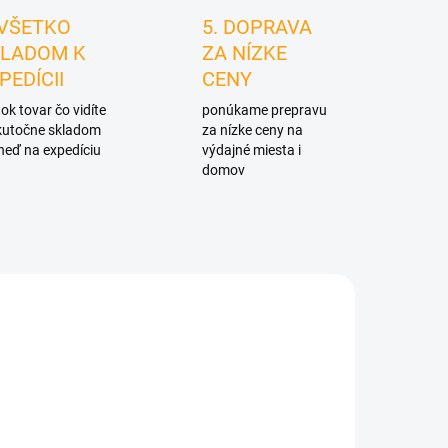
 VŠETKO
5. DOPRAVA
LADOM K
ZA NÍZKE
PEDÍCII
CENY
ok tovar čo vidíte
ponúkame prepravu
skutočne skladom
za nízke ceny na
neď na expedíciu
výdajné miesta i
domov