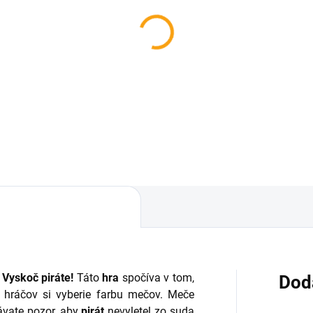
 Vyskoč piráte!
Táto
hra
spočíva v tom,
Dod
hráčov si vyberie farbu mečov. Meče
ávate pozor, aby
pirát
nevyletel zo suda