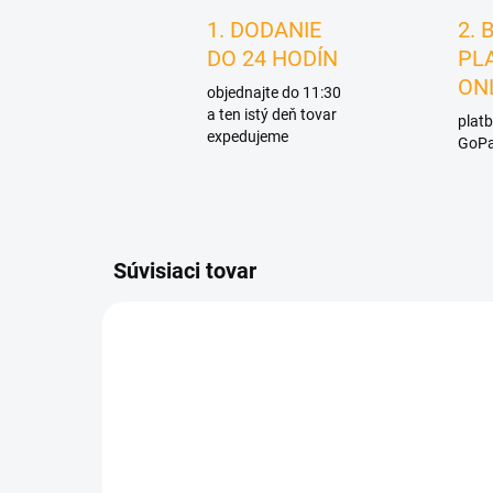
1. DODANIE
2. 
DO 24 HODÍN
PL
ON
objednajte do 11:30
a ten istý deň tovar
platb
expedujeme
GoPa
Súvisiaci tovar
D1160