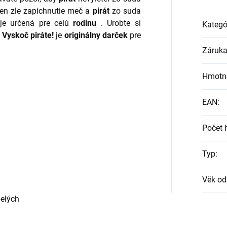
eden zle zapichnutie meč a
pirát
zo suda
je určená pre celú
rodinu
. Urobte si
Kategó
.
Vyskoč piráte!
je
originálny darček
pre
Záruk
Hmotn
EAN
:
Počet 
Typ
:
Věk od
pelých