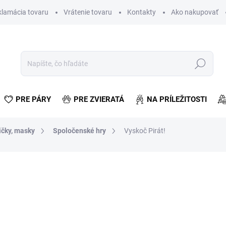
klamácia tovaru
Vrátenie tovaru
Kontakty
Ako nakupovať
Hľadať
PRE PÁRY
PRE ZVIERATÁ
NA PRÍLEŽITOSTI
ičky, masky
Spoločenské hry
Vyskoč Pirát!
otenia
€1,55
€1,26 bez DPH
Jednotková
SKLADOM