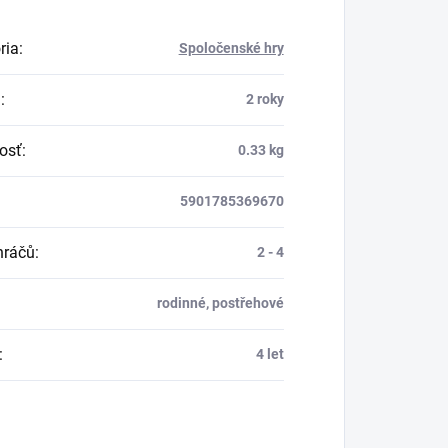
ria
:
Spoločenské hry
a
:
2 roky
osť
:
0.33 kg
5901785369670
hráčů
:
2 - 4
rodinné, postřehové
:
4 let