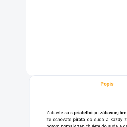
SKLADOM
Twister - spoločenská hra
€6,90
Do košíka
Popis
Zabavte sa s
priateľmi
pri
zábavnej hre
že schováte
piráta
do suda a každý z 
potom pomaly zapichujete do suda a d