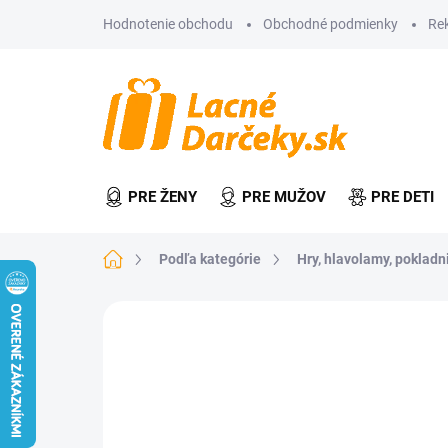
Prejsť
Hodnotenie obchodu
Obchodné podmienky
Re
na
obsah
PRE ŽENY
PRE MUŽOV
PRE DETI
Domov
Podľa kategórie
Hry, hlavolamy, pokladn
Neohodnotené
Podrobnosti hodn