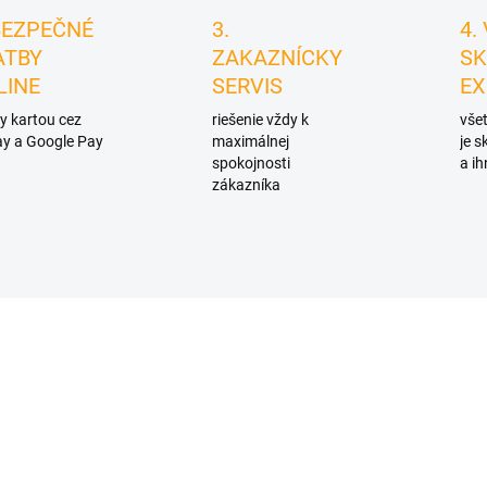
BEZPEČNÉ
3.
4.
ATBY
ZAKAZNÍCKY
SK
LINE
SERVIS
EX
y kartou cez
riešenie vždy k
všet
y a Google Pay
maximálnej
je 
spokojnosti
a ih
zákazníka