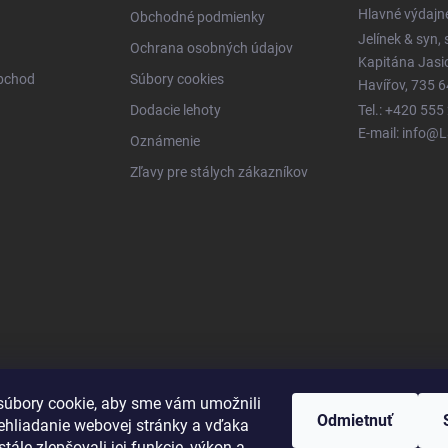
Hlavné výdajn
Obchodné podmienky
Jelínek & syn, s
Ochrana osobných údajov
Kapitána Jas
obchod
Súbory cookies
Havířov, 735 6
Dodacie lehoty
Tel.: +420 555
E-mail: info@
Oznámenie
Zľavy pre stálych zákazníkov
úbory cookie, aby sme vám umožnili
Odmietnuť
ehliadanie webovej stránky a vďaka
tále zlepšovali jej funkcie, výkon a