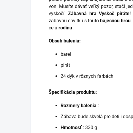
von. Musíte dávať veľký pozor, stačí j
vyskočí.
Zábavná hra Vyskoč piráte!
zábavnú chvíľku s touto
báječnou hrou
celú
rodinu
.
Obsah balenia:
barel
pirát
24 dýk v rôznych farbách
Špecifikácia produktu:
Rozmery balenia
:
Zábava bude skvelá pre deti i dos
Hmotnosť
: 330 g