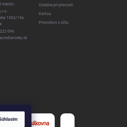
é miesto
Osobne pri prevzatí
.r.o.
Kartou
ioka 1362/15a
Prevodom z účtu
4
 222 096
LacneDarceky.sk
Súhlasím