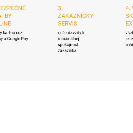
BEZPEČNÉ
3.
4.
ATBY
ZAKAZNÍCKY
SK
LINE
SERVIS
EX
y kartou cez
riešenie vždy k
všet
y a Google Pay
maximálnej
je 
spokojnosti
a ih
zákazníka