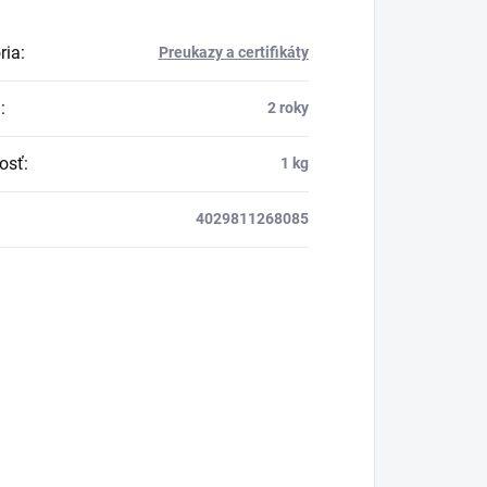
ria
:
Preukazy a certifikáty
a
:
2 roky
osť
:
1 kg
4029811268085