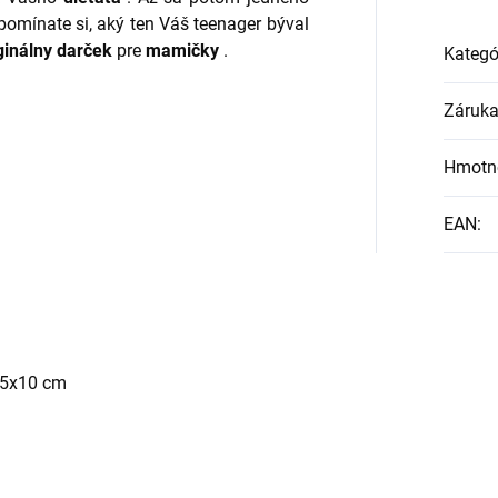
pomínate si, aký ten Váš teenager býval
ginálny darček
pre
mamičky
.
Kategó
Záruk
Hmotn
EAN
:
15x10 cm