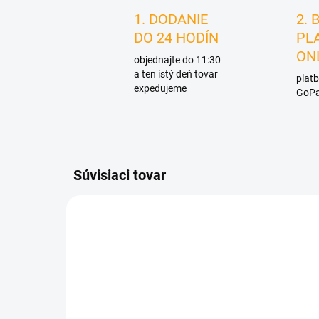
1. DODANIE
2. 
DO 24 HODÍN
PL
ON
objednajte do 11:30
a ten istý deň tovar
platb
expedujeme
GoPa
Súvisiaci tovar
D0414