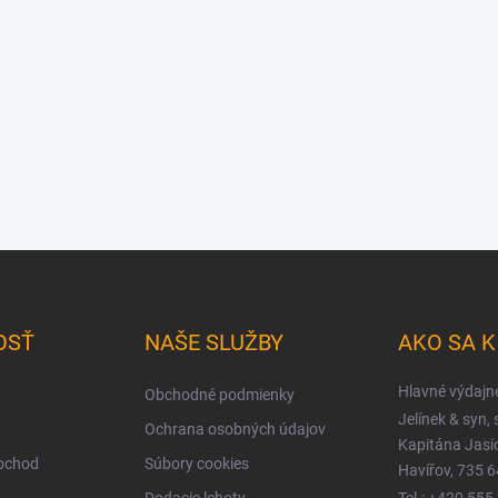
OSŤ
NAŠE SLUŽBY
AKO SA 
Hlavné výdajn
Obchodné podmienky
Jelínek & syn, s
Ochrana osobných údajov
Kapitána Jas
obchod
Súbory cookies
Havířov, 735 6
Dodacie lehoty
Tel.: +420 555