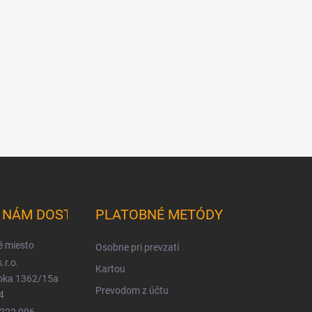
K NÁM DOSTANETE
PLATOBNÉ METÓDY
é miesto
Osobne pri prevzatí
.r.o.
Kartou
ioka 1362/15a
Prevodom z účtu
4
 222 096