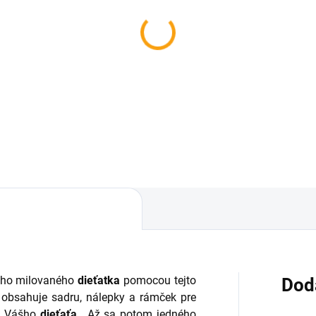
ho milovaného
dieťatka
pomocou tejto
Dod
obsahuje sadru, nálepky a rámček pre
ek Vášho
dieťaťa
. Až sa potom jedného