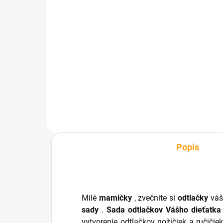
SKLADOM
Daruj hviezdu
€39,65
Do košíka
Popis
Milé
mamičky
, zvečnite si
odtlačky
váš
sady
.
Sada odtlačkov Vášho dieťatka
vytvorenie odtlačkov nožičiek a ručiči