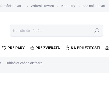
klamácia tovaru
Vrátenie tovaru
Kontakty
Ako nakupovať
Hľadať
PRE PÁRY
PRE ZVIERATÁ
NA PRÍLEŽITOSTI
Odtlačky Vášho dieťatka
otenia
€9,50
€7,72 bez DPH
Jednotková
SKLADOM