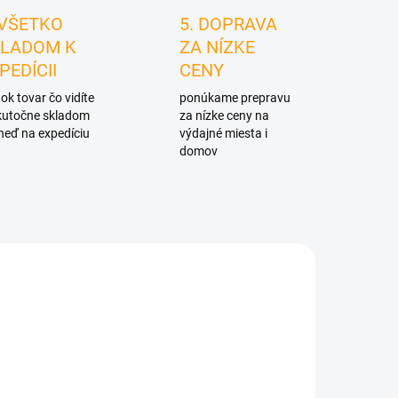
 VŠETKO
5. DOPRAVA
LADOM K
ZA NÍZKE
PEDÍCII
CENY
ok tovar čo vidíte
ponúkame prepravu
skutočne skladom
za nízke ceny na
neď na expedíciu
výdajné miesta i
domov