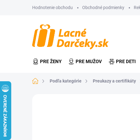
Prejsť
Hodnotenie obchodu
Obchodné podmienky
Re
na
obsah
PRE ŽENY
PRE MUŽOV
PRE DETI
Domov
Podľa kategórie
Preukazy a certifikáty
Neohodnotené
Podrobnosti hodn