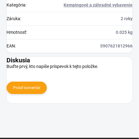
Kategória
:
Kempingové a záhradné vybavenie
Záruka
:
2 roky
Hmotnosť
:
0.025 kg
EAN
:
5907621812966
Diskusia
Buďte prvý, kto napíše príspevok k tejto položke.
Pridať komentár