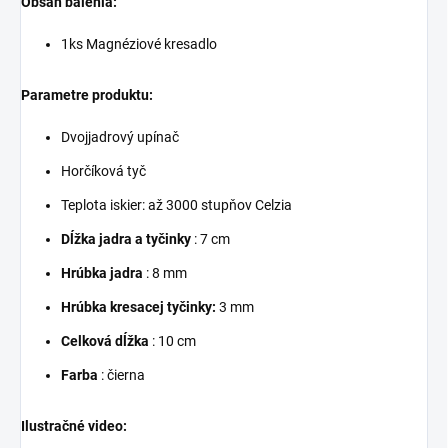
Obsah balenia:
1ks Magnéziové kresadlo
Parametre produktu:
Dvojjadrový upínač
Horčíková tyč
Teplota iskier: až 3000 stupňov Celzia
Dĺžka jadra a tyčinky
: 7 cm
Hrúbka jadra
: 8 mm
Hrúbka kresacej tyčinky:
3 mm
Celková dĺžka
: 10 cm
Farba
: čierna
Ilustračné video: