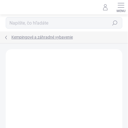
Prejsť
na
obsah
Hľadať
Kempingové a záhradné vybavenie
Neohodnotené
Podrobnosti hodnotenia