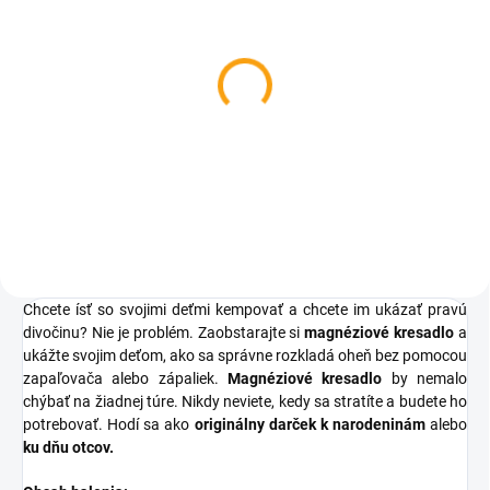
SKLADOM
Kľúčový nôž
€2,78
Do košíka
Chcete ísť so svojimi deťmi kempovať a chcete im ukázať pravú
divočinu? Nie je problém. Zaobstarajte si
magnéziové kresadlo
a
ukážte svojim deťom, ako sa správne rozkladá oheň bez pomocou
zapaľovača alebo zápaliek.
Magnéziové kresadlo
by nemalo
chýbať na žiadnej túre. Nikdy neviete, kedy sa stratíte a budete ho
potrebovať. Hodí sa ako
originálny darček k narodeninám
alebo
ku dňu otcov.