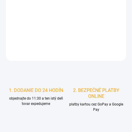
MOŽNOSTI
DORUČENIA
−
+
Pridať do košíka
DETAILNÉ INFORMÁCIE
STRÁŽIŤ
1. DODANIE DO 24 HODÍN
2. BEZPEČNÉ PLATBY
ONLINE
objednajte do 11:30 a ten istý deň
tovar expedujeme
platby kartou cez GoPay a Google
Pay