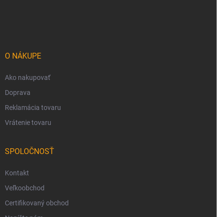
Z
á
p
ä
t
i
O NÁKUPE
e
Ako nakupovať
Doprava
Reklamácia tovaru
Vrátenie tovaru
SPOLOČNOSŤ
Kontakt
Veľkoobchod
Certifikovaný obchod