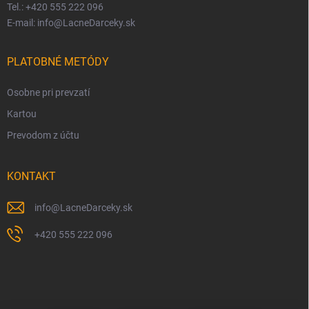
Tel.: +420 555 222 096
E-mail: info@LacneDarceky.sk
PLATOBNÉ METÓDY
Osobne pri prevzatí
Kartou
Prevodom z účtu
KONTAKT
info
@
LacneDarceky.sk
+420 555 222 096