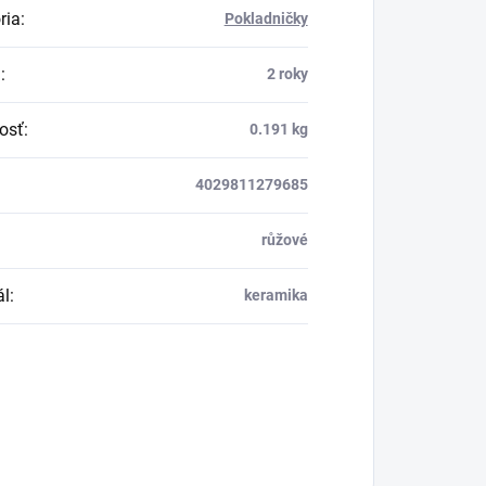
ria
:
Pokladničky
a
:
2 roky
osť
:
0.191 kg
4029811279685
růžové
ál
:
keramika