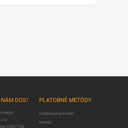
K NÁM DOSTANETE
PLATOBNÉ METÓDY
é miesto
Osobne pri prevzatí
.r.o.
Kartou
ioka 1362/15a