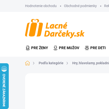
Prejsť
Hodnotenie obchodu
Obchodné podmienky
Re
na
obsah
PRE ŽENY
PRE MUŽOV
PRE DETI
Domov
Podľa kategórie
Hry, hlavolamy, pokladn
Neohodnotené
Podrobnosti hodn