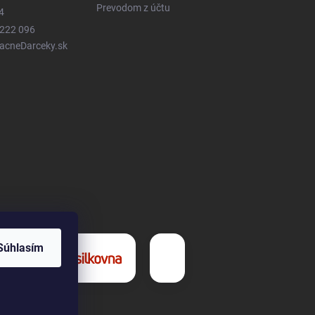
Prevodom z účtu
4
 222 096
LacneDarceky.sk
Súhlasím