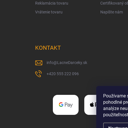
Reklamácia tovaru
Certifikovaný 
Vrátenie tovaru
Napíšte nám
KONTAKT
info
@
LacneDarceky.sk
+420 555 222 096
Používame s
pohodlné pr
analýze neus
použiteľnos