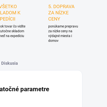
 VŠETKO
5. DOPRAVA
LADOM K
ZA NÍZKE
PEDÍCII
CENY
ok tovar čo vidíte
ponúkame prepravu
skutočne skladom
za nízke ceny na
neď na expedíciu
výdajné miesta i
domov
Diskusia
atočné parametre