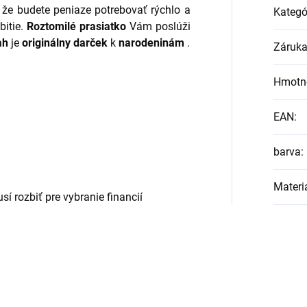
 že budete peniaze potrebovať rýchlo a
Kategó
bitie.
Roztomilé prasiatko
Vám poslúži
ah
je
originálny darček
k
narodeninám
.
Záruk
Hmotn
EAN
:
barva
:
Materi
í rozbiť pre vybranie financií