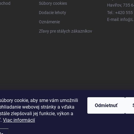
obchod
Súbory cookies
Havířov, 735 6
Dodacie lehoty
Tel.: +420 555
E-mail: info@
Oznámenie
Zľavy pre stálych zákazníkov
úbory cookie, aby sme vám umožnili
Odmietnuť
ehliadanie webovej stránky a vďaka
tále zlepšovali jej funkcie, výkon a
ť.
Viac informácií