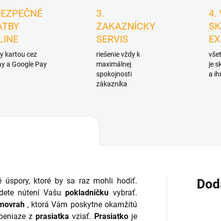
BEZPEČNÉ
3.
4.
ATBY
ZAKAZNÍCKY
SK
LINE
SERVIS
EX
y kartou cez
riešenie vždy k
všet
y a Google Pay
maximálnej
je 
spokojnosti
a ih
zákazníka
 úspory, ktoré by sa raz mohli hodiť.
Dod
udete nútení Vašu
pokladničku
vybrať.
amovrah
, ktorá Vám poskytne okamžitú
 peniaze z
prasiatka
vziať.
Prasiatko
je