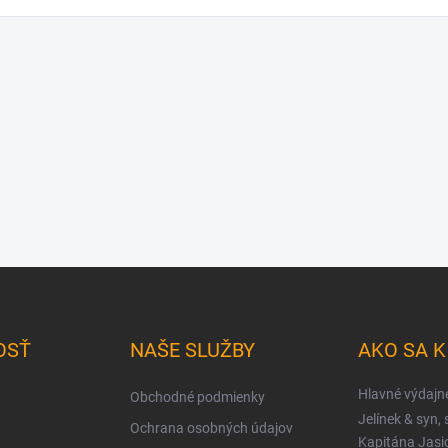
OSŤ
NAŠE SLUŽBY
AKO SA 
Hlavné výdajn
Obchodné podmienky
Jelínek & syn, s
Ochrana osobných údajov
Kapitána Jas