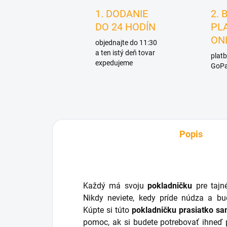
1. DODANIE
2. 
DO 24 HODÍN
PL
ON
objednajte do 11:30
a ten istý deň tovar
platb
expedujeme
GoPa
Popis
Každý má svoju
pokladničku
pre tajné
Nikdy neviete, kedy príde núdza a b
Kúpte si túto
pokladničku prasiatko s
pomoc, ak si budete potrebovať ihneď