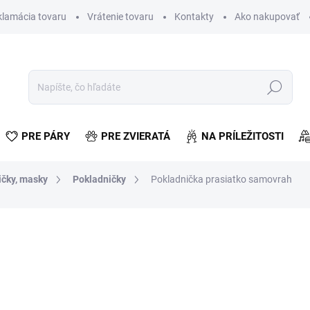
klamácia tovaru
Vrátenie tovaru
Kontakty
Ako nakupovať
Hľadať
PRE PÁRY
PRE ZVIERATÁ
NA PRÍLEŽITOSTI
ičky, masky
Pokladničky
Pokladnička prasiatko samovrah
otenia
€4,42
€3,59 bez DPH
Jednotková
SKLADOM