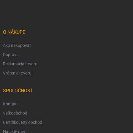
á
p
ä
t
i
O NÁKUPE
e
Ako nakupovať
Doprava
Reklamácia tovaru
Vrátenie tovaru
SPOLOČNOSŤ
Kontakt
Veľkoobchod
Certifikovaný obchod
Napíšte nám