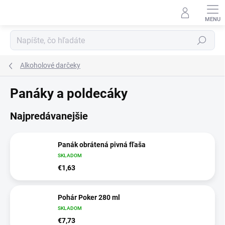
Prejsť
na
obsah
Hľadať
Alkoholové darčeky
Panáky a poldecáky
Najpredávanejšie
Panák obrátená pivná fľaša
SKLADOM
€1,63
Pohár Poker 280 ml
SKLADOM
€7,73