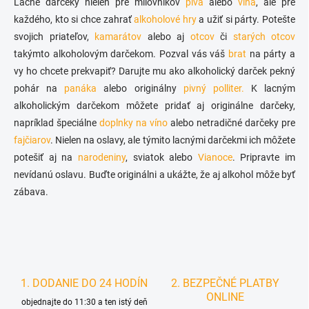
Lacné darčeky nielen pre milovníkov
r
piva
alebo
vína
, ale pre
n
v
každého, kto si chce zahrať
alkoholové hry
a užiť si párty. Potešte
i
k
svojich priateľov,
kamarátov
alebo aj
otcov
či
starých otcov
e
y
takýmto alkoholovým darčekom. Pozval vás váš
brat
na párty a
v
ý
vy ho chcete prekvapiť? Darujte mu ako alkoholický darček pekný
p
pohár na
panáka
alebo originálny
pivný polliter.
K lacným
i
alkoholickým darčekom môžete pridať aj originálne darčeky,
s
u
napríklad špeciálne
doplnky na víno
alebo netradičné darčeky pre
fajčiarov
. Nielen na oslavy, ale týmito lacnými darčekmi ich môžete
potešiť aj na
narodeniny
, sviatok alebo
Vianoce
. Pripravte im
nevídanú oslavu. Buďte originálni a ukážte, že aj alkohol môže byť
zábava.
1. DODANIE DO 24 HODÍN
2. BEZPEČNÉ PLATBY
ONLINE
objednajte do 11:30 a ten istý deň