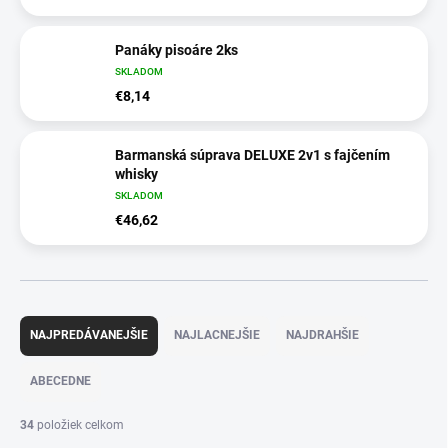
Panáky pisoáre 2ks
SKLADOM
€8,14
Barmanská súprava DELUXE 2v1 s fajčením
whisky
SKLADOM
€46,62
R
a
NAJPREDÁVANEJŠIE
NAJLACNEJŠIE
NAJDRAHŠIE
d
e
ABECEDNE
n
i
34
položiek celkom
e