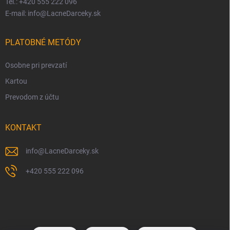
Tel.: +420 555 222 096
E-mail: info@LacneDarceky.sk
PLATOBNÉ METÓDY
Osobne pri prevzatí
Kartou
Prevodom z účtu
KONTAKT
info
@
LacneDarceky.sk
+420 555 222 096