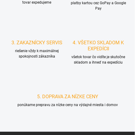
tovar expedujeme
platby kartou cez GoPay a Google
Pay
3. ZAKAZNÍCKY SERVIS
4. VŠETKO SKLADOM K
EXPEDÍCII
riešenie vždy k maximálnej
spokojnosti zákazníka
všetok tovar čo vidíte je skutočne
skladom a ihneď na expedíciu
5. DOPRAVA ZA NÍZKE CENY
ponúkame prepravu za nízke ceny na výdajné miesta i domov
Z