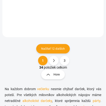
€3,72
Do košíka
Načítať 12 ďalších
1
3
O
S
v
t
34
položiek celkom
l
r
Hore
á
á
d
n
a
k
c
Na každom dobrom
večierku
nesmie chýbať darček, ktorý vás
o
i
poteší. Pre všetkých milovníkov alkoholických nápojov máme
e
v
netradičné
alkoholické darčeky
, ktoré spríjemnia každú
párty
.
p
a