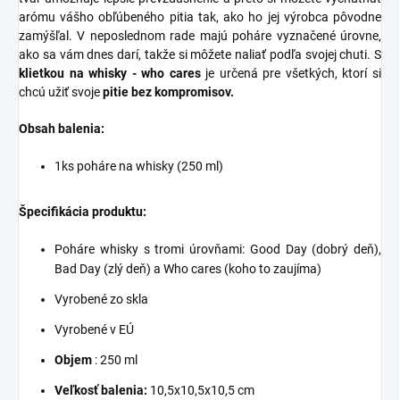
arómu vášho obľúbeného pitia tak, ako ho jej výrobca pôvodne
zamýšľal. V neposlednom rade majú poháre vyznačené úrovne,
ako sa vám dnes darí, takže si môžete naliať podľa svojej chuti. S
klietkou na whisky - who cares
je určená pre všetkých, ktorí si
chcú užiť svoje
pitie bez kompromisov.
Obsah balenia:
1ks poháre na whisky (250 ml)
Špecifikácia produktu:
Poháre whisky s tromi úrovňami:
Good Day (dobrý deň),
Bad Day (zlý deň) a Who cares (koho to zaujíma)
Vyrobené zo skla
Vyrobené v EÚ
Objem
: 250 ml
Veľkosť balenia:
10,5x10,5x10,5 cm