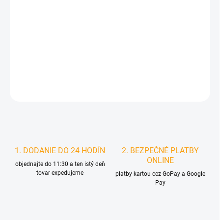
MOŽNOSTI
DORUČENIA
−
+
Pridať do košíka
DETAILNÉ INFORMÁCIE
STRÁŽIŤ
1. DODANIE DO 24 HODÍN
2. BEZPEČNÉ PLATBY
ONLINE
objednajte do 11:30 a ten istý deň
tovar expedujeme
platby kartou cez GoPay a Google
Pay