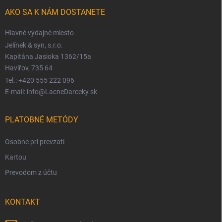
AKO SA K NÁM DOSTANETE
Hlavné výdajné miesto
Jelínek & syn, s.r.o.
Kapitána Jasioka 1362/15a
Havířov, 735 64
Tel.: +420 555 222 096
E-mail: info@LacneDarceky.sk
PLATOBNÉ METÓDY
Osobne pri prevzatí
Kartou
Prevodom z účtu
KONTAKT