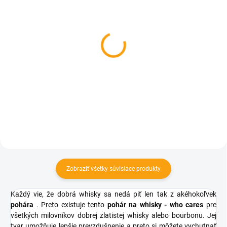
SKLADOM
SKLADOM
Darčekový Whiskey set -
Gitarový Whiskey set -
Who cares
Who cares
€27,44
€43,30
Do košíka
Do košíka
Zobraziť všetky súvisiace produkty
Každý vie, že dobrá whisky sa nedá piť len tak z akéhokoľvek
pohára
. Preto existuje tento
pohár na whisky - who cares
pre
všetkých milovníkov dobrej zlatistej whisky alebo bourbonu. Jej
tvar umožňuje lepšie prevzdušnenie a preto si môžete vychutnať