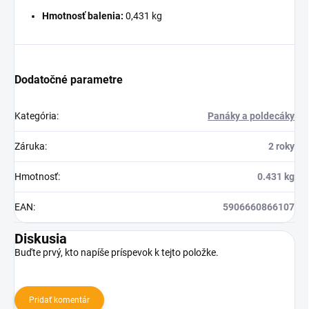
Hmotnosť balenia:
0,431 kg
Dodatočné parametre
Kategória
:
Panáky a poldecáky
Záruka
:
2 roky
Hmotnosť
:
0.431 kg
EAN
:
5906660866107
Diskusia
Buďte prvý, kto napíše príspevok k tejto položke.
Pridať komentár