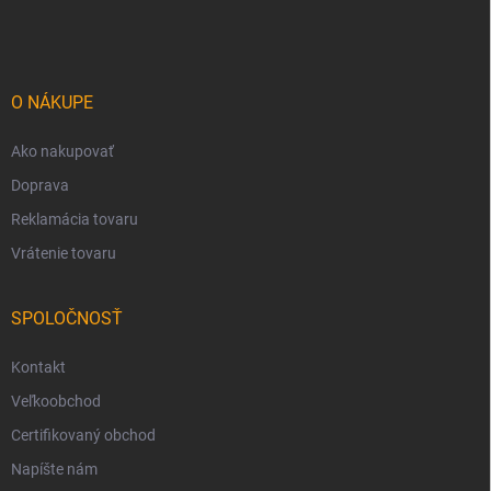
á
p
ä
t
i
O NÁKUPE
e
Ako nakupovať
Doprava
Reklamácia tovaru
Vrátenie tovaru
SPOLOČNOSŤ
Kontakt
Veľkoobchod
Certifikovaný obchod
Napíšte nám