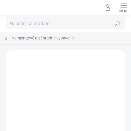
Prejsť
na
obsah
Hľadať
Kempingové a záhradné vybavenie
Neohodnotené
Podrobnosti hodnotenia