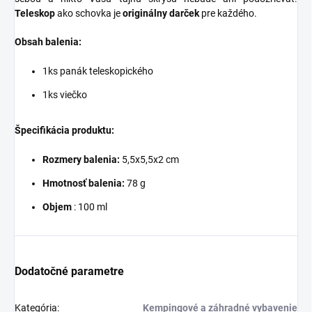
Teleskop
ako schovka je
originálny darček
pre každého.
Obsah balenia:
1ks panák teleskopického
1ks viečko
Špecifikácia produktu:
Rozmery balenia:
5,5x5,5x2 cm
Hmotnosť balenia:
78 g
Objem
: 100 ml
Dodatočné parametre
Kategória
:
Kempingové a záhradné vybavenie