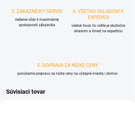
3. ZAKAZNÍCKY SERVIS
4. VŠETKO SKLADOM K
EXPEDÍCII
riešenie vždy k maximálnej
spokojnosti zákazníka
všetok tovar čo vidíte je skutočne
skladom a ihneď na expedíciu
5. DOPRAVA ZA NÍZKE CENY
ponúkame prepravu za nízke ceny na výdajné miesta i domov
Súvisiaci tovar
D0127
D0550