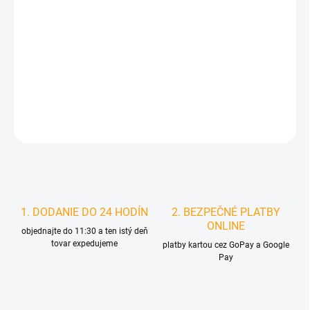
MOŽNOSTI
DORUČENIA
−
+
Pridať do košíka
DETAILNÉ INFORMÁCIE
STRÁŽIŤ
1. DODANIE DO 24 HODÍN
2. BEZPEČNÉ PLATBY
ONLINE
objednajte do 11:30 a ten istý deň
tovar expedujeme
platby kartou cez GoPay a Google
Pay