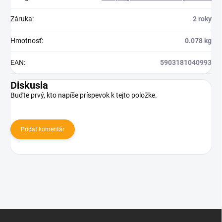
Záruka
:
2 roky
Hmotnosť
:
0.078 kg
EAN
:
5903181040993
Diskusia
Buďte prvý, kto napíše príspevok k tejto položke.
Pridať komentár
Z