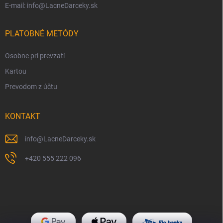
E-mail: info@LacneDarceky.sk
PLATOBNÉ METÓDY
Osobne pri prevzatí
Kartou
Prevodom z účtu
KONTAKT
info
@
LacneDarceky.sk
+420 555 222 096