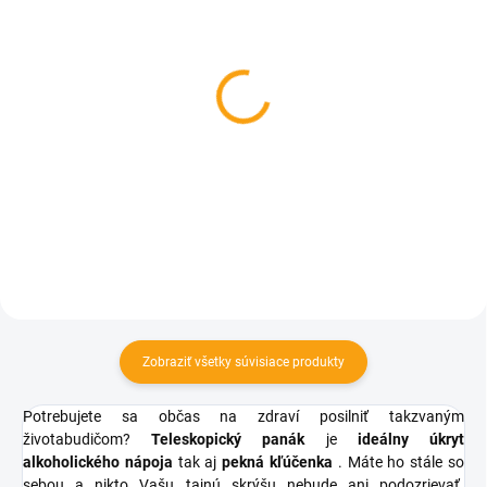
SKLADOM
SKLADOM
Ľadové panáky 4ks
Ľadové panáky - Malé
€4,04
€3,84
Do košíka
Do košíka
Zobraziť všetky súvisiace produkty
Potrebujete sa občas na zdraví posilniť takzvaným
životabudičom?
Teleskopický panák
je
ideálny úkryt
alkoholického nápoja
tak aj
pekná kľúčenka
. Máte ho stále so
sebou a nikto Vašu tajnú skrýšu nebude ani podozrievať.