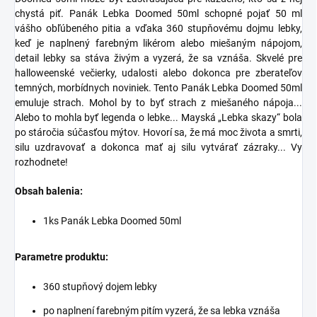
chystá piť. Panák Lebka Doomed 50ml schopné pojať 50 ml
vášho obľúbeného pitia a vďaka 360 stupňovému dojmu lebky,
keď je naplnený farebným likérom alebo miešaným nápojom,
detail lebky sa stáva živým a vyzerá, že sa vznáša. Skvelé pre
halloweenské večierky, udalosti alebo dokonca pre zberateľov
temných, morbídnych noviniek.
Tento Panák Lebka Doomed 50ml
emuluje strach. Mohol by to byť strach z miešaného nápoja...
Alebo to mohla byť legenda o lebke... Mayská „Lebka skazy“ bola
po stáročia súčasťou mýtov. Hovorí sa, že má moc života a smrti,
silu uzdravovať a dokonca mať aj silu vytvárať zázraky... Vy
rozhodnete!
Obsah balenia:
1ks Panák Lebka Doomed 50ml
Parametre produktu:
360 stupňový dojem lebky
po naplnení farebným pitím vyzerá, že sa lebka vznáša