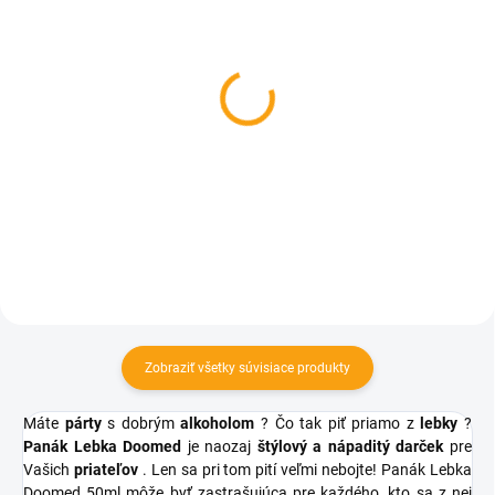
SKLADOM
SKLADOM
Ľadové panáky 4ks
Ľadové panáky - Malé
€4,04
€3,84
Do košíka
Do košíka
Zobraziť všetky súvisiace produkty
Máte
párty
s dobrým
alkoholom
? Čo tak piť priamo z
lebky
?
Panák Lebka Doomed
je naozaj
štýlový a nápaditý darček
pre
Vašich
priateľov
. Len sa pri tom pití veľmi nebojte! Panák Lebka
Doomed 50ml
môže byť zastrašujúca pre každého, kto sa z nej