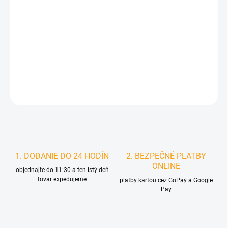
MOŽNOSTI
DORUČENIA
−
+
Pridať do košíka
DETAILNÉ INFORMÁCIE
STRÁŽIŤ
1. DODANIE DO 24 HODÍN
2. BEZPEČNÉ PLATBY
ONLINE
objednajte do 11:30 a ten istý deň
tovar expedujeme
platby kartou cez GoPay a Google
Pay