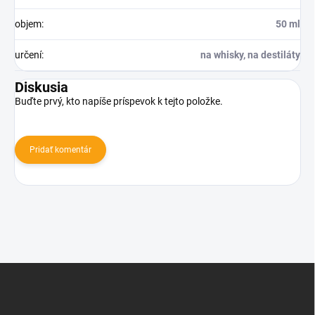
objem
:
50 ml
určení
:
na whisky, na destiláty
Diskusia
Buďte prvý, kto napíše príspevok k tejto položke.
Pridať komentár
Z
á
p