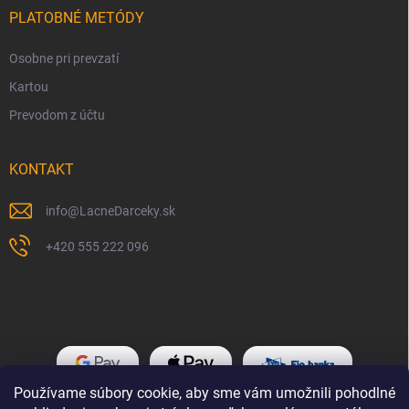
PLATOBNÉ METÓDY
Osobne pri prevzatí
Kartou
Prevodom z účtu
KONTAKT
info
@
LacneDarceky.sk
+420 555 222 096
Používame súbory cookie, aby sme vám umožnili pohodlné