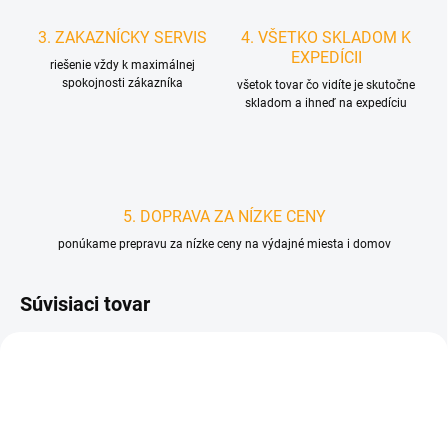
3. ZAKAZNÍCKY SERVIS
4. VŠETKO SKLADOM K
EXPEDÍCII
riešenie vždy k maximálnej
spokojnosti zákazníka
všetok tovar čo vidíte je skutočne
skladom a ihneď na expedíciu
5. DOPRAVA ZA NÍZKE CENY
ponúkame prepravu za nízke ceny na výdajné miesta i domov
Súvisiaci tovar
D0127
D0550