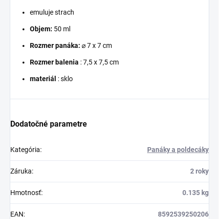
emuluje strach
Objem:
50 ml
Rozmer panáka:
⌀
7 x 7 cm
Rozmer balenia
: 7,5 x 7,5 cm
materiál
: sklo
Dodatočné parametre
Kategória
:
Panáky a poldecáky
Záruka
:
2 roky
Hmotnosť
:
0.135 kg
EAN
:
8592539250206