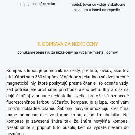
spokojnosti zákazníka
všetok tovar čo vidíte je skutočne
skladom a ihneď na expedíciu
5. DOPRAVA ZA NÍZKE CENY
ponúkame prepravu za nízke ceny na výdajné miesta i domov
Kompas s lupou je pomocník na cesty, pre húb, lovcov, skautov
atď. Otočí sa o 360 stupňov. V nádobe s tekutinou sú dvojfarebné
magnetické ihly, ktoré poskytujú presné čítanie. To oceníte vždy,
keď potrebujete určiť smer pri chôdzi alebo behu. Ihly a disk sa
dajú čítať aj v prípade nedostatku svetla, pretože sú označené
fluorescenčnou farbou. Súčasťou kompasu je aj lupa, ktorá vám
umožní dôkladné čítanie. Šablóny navyše umožňujú kresliť na
mape pomocou dier vo forme kruhu alebo trojuholníka. Na
kompase je zavesená šnúra tak, že šnúra nevykĺňa kompas.
Nezabudnite si pripnúť túto buzolu, keď sa vydáte niekam do
neznáma.