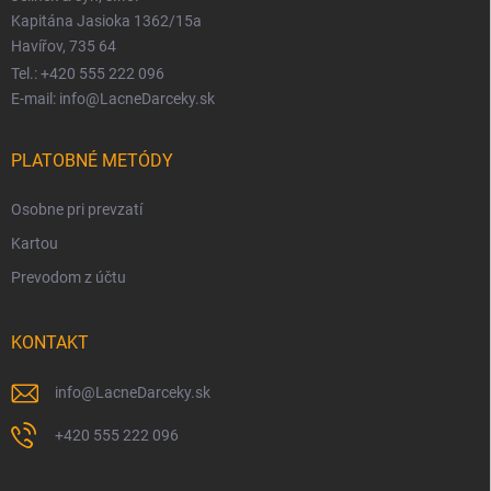
Kapitána Jasioka 1362/15a
Havířov, 735 64
Tel.: +420 555 222 096
E-mail: info@LacneDarceky.sk
PLATOBNÉ METÓDY
Osobne pri prevzatí
Kartou
Prevodom z účtu
KONTAKT
info
@
LacneDarceky.sk
+420 555 222 096