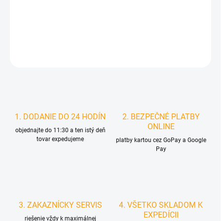
MOŽNOSTI
DORUČENIA
DETAILNÉ INFORMÁCIE
STRÁŽIŤ
1. DODANIE DO 24 HODÍN
2. BEZPEČNÉ PLATBY
ONLINE
objednajte do 11:30 a ten istý deň
tovar expedujeme
platby kartou cez GoPay a Google
Pay
3. ZAKAZNÍCKY SERVIS
4. VŠETKO SKLADOM K
EXPEDÍCII
riešenie vždy k maximálnej