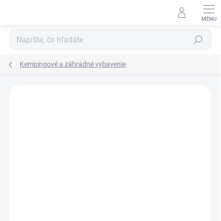
Prejsť
na
obsah
Hľadať
Kempingové a záhradné vybavenie
Neohodnotené
Podrobnosti hodnotenia