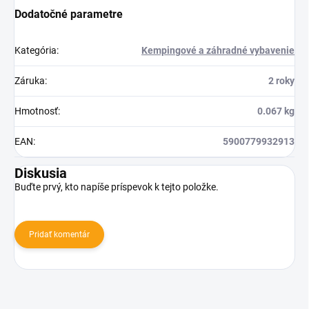
Dodatočné parametre
Kategória
:
Kempingové a záhradné vybavenie
Záruka
:
2 roky
Hmotnosť
:
0.067 kg
EAN
:
5900779932913
Diskusia
Buďte prvý, kto napíše príspevok k tejto položke.
Pridať komentár