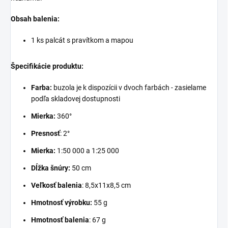
Obsah balenia:
1 ks palcát s pravítkom a mapou
Špecifikácie produktu:
Farba:
buzola je k dispozícii v dvoch farbách - zasielame
podľa skladovej dostupnosti
Mierka:
360°
Presnosť
: 2°
Mierka:
1:50 000 a 1:25 000
Dĺžka šnúry:
50 cm
Veľkosť balenia
: 8,5x11x8,5 cm
Hmotnosť výrobku:
55 g
Hmotnosť balenia
: 67 g