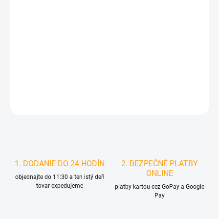
DORUČIŤ DO:
7.8.2026
MOŽNOSTI
DORUČENIA
−
+
Pridať do košíka
DETAILNÉ INFORMÁCIE
STRÁŽIŤ
1. DODANIE DO 24 HODÍN
2. BEZPEČNÉ PLATBY
ONLINE
objednajte do 11:30 a ten istý deň
tovar expedujeme
platby kartou cez GoPay a Google
Pay