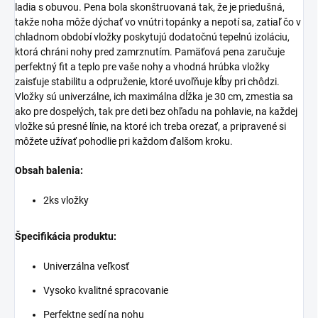
ladia s obuvou. Pena bola skonštruovaná tak, že je priedušná,
takže noha môže dýchať vo vnútri topánky a nepotí sa, zatiaľ čo v
chladnom období vložky poskytujú dodatočnú tepelnú izoláciu,
ktorá chráni nohy pred zamrznutím. Pamäťová pena zaručuje
perfektný fit a teplo pre vaše nohy a vhodná hrúbka vložky
zaisťuje stabilitu a odpruženie, ktoré uvoľňuje kĺby pri chôdzi.
Vložky sú univerzálne, ich maximálna dĺžka je 30 cm, zmestia sa
ako pre dospelých, tak pre deti bez ohľadu na pohlavie, na každej
vložke sú presné línie, na ktoré ich treba orezať, a pripravené si
môžete užívať pohodlie pri každom ďalšom kroku.
Obsah balenia:
2ks vložky
Špecifikácia produktu:
Univerzálna veľkosť
Vysoko kvalitné spracovanie
Perfektne sedí na nohu