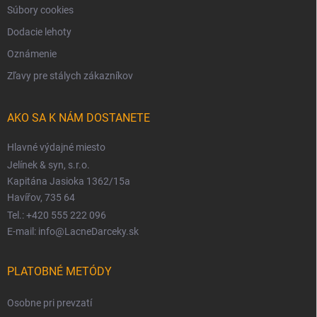
Súbory cookies
Dodacie lehoty
Oznámenie
Zľavy pre stálych zákazníkov
AKO SA K NÁM DOSTANETE
Hlavné výdajné miesto
Jelínek & syn, s.r.o.
Kapitána Jasioka 1362/15a
Havířov, 735 64
Tel.: +420 555 222 096
E-mail: info@LacneDarceky.sk
PLATOBNÉ METÓDY
Osobne pri prevzatí