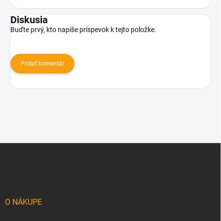
Diskusia
Buďte prvý, kto napíše príspevok k tejto položke.
Pridať komentár
Z
á
p
ä
t
i
O NÁKUPE
e