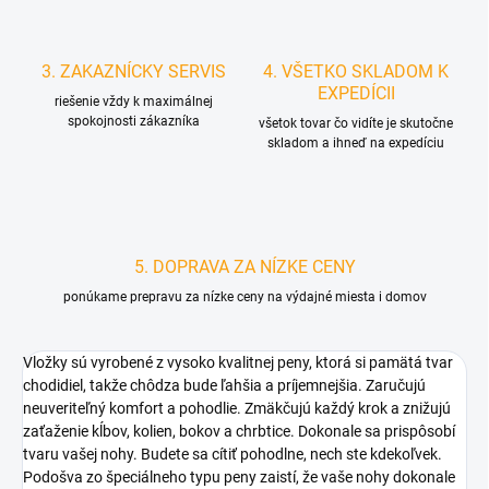
3. ZAKAZNÍCKY SERVIS
4. VŠETKO SKLADOM K
EXPEDÍCII
riešenie vždy k maximálnej
spokojnosti zákazníka
všetok tovar čo vidíte je skutočne
skladom a ihneď na expedíciu
5. DOPRAVA ZA NÍZKE CENY
ponúkame prepravu za nízke ceny na výdajné miesta i domov
Vložky sú vyrobené z vysoko kvalitnej peny, ktorá si pamätá tvar
chodidiel, takže chôdza bude ľahšia a príjemnejšia. Zaručujú
neuveriteľný komfort a pohodlie. Zmäkčujú každý krok a znižujú
zaťaženie kĺbov, kolien, bokov a chrbtice. Dokonale sa prispôsobí
tvaru vašej nohy. Budete sa cítiť pohodlne, nech ste kdekoľvek.
Podošva zo špeciálneho typu peny zaistí, že vaše nohy dokonale