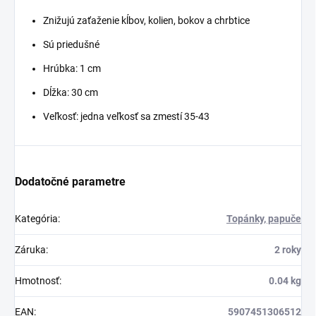
Znižujú zaťaženie kĺbov, kolien, bokov a chrbtice
Sú priedušné
Hrúbka: 1 cm
Dĺžka: 30 cm
Veľkosť: jedna veľkosť sa zmestí 35-43
Dodatočné parametre
Kategória
:
Topánky, papuče
Záruka
:
2 roky
Hmotnosť
:
0.04 kg
EAN
:
5907451306512