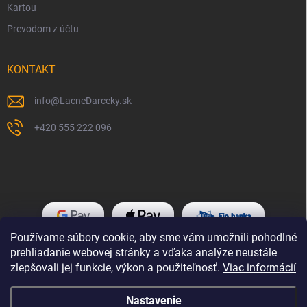
Kartou
Prevodom z účtu
KONTAKT
info
@
LacneDarceky.sk
+420 555 222 096
Používame súbory cookie, aby sme vám umožnili pohodlné
prehliadanie webovej stránky a vďaka analýze neustále
zlepšovali jej funkcie, výkon a použiteľnosť.
Viac informácií
Nastavenie