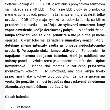
Solárne vonkajšie 48 LED COB osvetlenie s pohybovým senzorom
sa
skladá až z 48 LED!
Normálne LED diódy sú o polovicu
menšie, čo je dôvod, prečo
naša lampa emituje dvakrát toľko
svetla
.
COB diódy majú vysokú reprodukciu farieb, sú blízke
prirodzenému svetlu - neurážajú.
Je vybavený senzorom, ktorý
zapne osvetlenie, keď je detekovaný pohyb
.
To spôsobí, že sa
lampa rozsvieti, keď sa k nej priblížite a nie je nutné ju ručne
spúšťať
.
Okrem toho má
zariadenie súmrakový senzor,
ktorý
detekuje zmenu intenzity svetla av prípade nedostatočného
svetla, tj. Po západe slnka, lampu aktivuje
.
Zariadenie
je
napájané internou dobíjacou batériou, ktorá je nabíjaná cez
solárny panel
.
Vďaka tomu je zariadenie po inštalácii
úplne
bezúdržbové
. Jednoduchá
montáž je zaručená priloženým
montážnym kolíkom.
To umožňuje, aby bola lampa trvalo
pripevnená k akémukoľvek typu povrchu.
Lampa je určená na
vonkajšie použitie
a musí byť počas dňa vystavená slnečnému
žiareniu, aby mohla účinne nabiť batériu
.
Obsah balenia:
1ks lampa