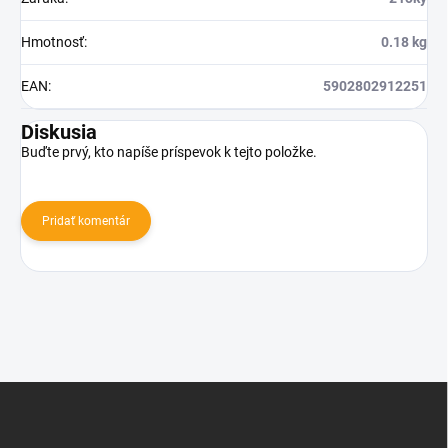
Hmotnosť
:
0.18 kg
EAN
:
5902802912251
Diskusia
Buďte prvý, kto napíše príspevok k tejto položke.
Pridať komentár
Z
á
p