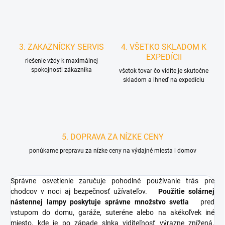
3. ZAKAZNÍCKY SERVIS
4. VŠETKO SKLADOM K
EXPEDÍCII
riešenie vždy k maximálnej
spokojnosti zákazníka
všetok tovar čo vidíte je skutočne
skladom a ihneď na expedíciu
5. DOPRAVA ZA NÍZKE CENY
ponúkame prepravu za nízke ceny na výdajné miesta i domov
Správne osvetlenie zaručuje pohodlné používanie trás pre
chodcov v noci aj bezpečnosť užívateľov.
Použitie solárnej
nástennej lampy poskytuje správne množstvo svetla
pred
vstupom do domu, garáže, suteréne alebo na akékoľvek iné
miesto, kde je po západe slnka viditeľnosť výrazne znížená.