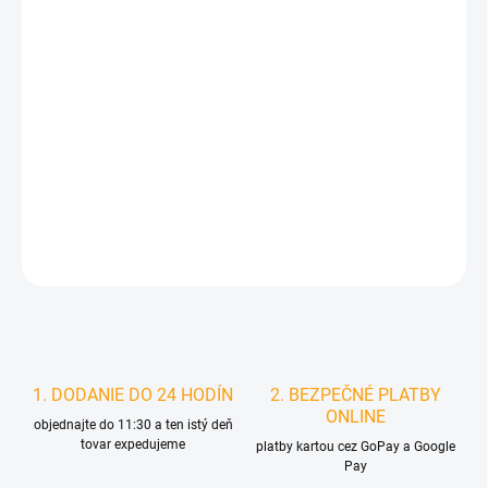
cena:
MÔŽEME
DORUČIŤ DO:
11.8.2026
MOŽNOSTI
DORUČENIA
−
+
Pridať do košíka
DETAILNÉ INFORMÁCIE
STRÁŽIŤ
1. DODANIE DO 24 HODÍN
2. BEZPEČNÉ PLATBY
ONLINE
objednajte do 11:30 a ten istý deň
tovar expedujeme
platby kartou cez GoPay a Google
Pay