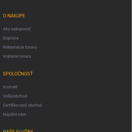
ä
t
i
O NÁKUPE
e
Ako nakupovať
Doprava
Reklamácia tovaru
Vrátenie tovaru
SPOLOČNOSŤ
Kontakt
Veľkoobchod
Certifikovaný obchod
Napíšte nám
NAŠE SLUŽBY