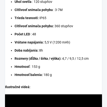
Uhol svetla
: 120 stupňov
Citlivosť snímača pohybu
: 3-7M
Trieda tesnosti:
IP65
Citlivosť snímača pohybu:
360 stupňov
Počet LED
: 48
Vrátane napájania:
5,5 V (1200 mAh)
Doba nabíjania:
8h
Rozmery (dĺžka / šírka / výška):
4,7 / 9,5 / 12,5 cm
Hmotnosť
: 153 g
Hmotnosť balenia:
180 g
Ilustračné videá: