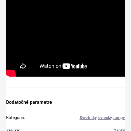
Dodatočné parametre
Kategória
:
Svietniky, sviečky, lampy
Záruka
:
2 roky