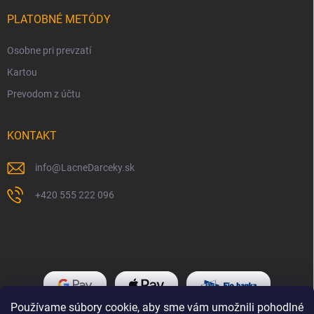
PLATOBNÉ METÓDY
Osobne pri prevzatí
Kartou
Prevodom z účtu
KONTAKT
info
@
LacneDarceky.sk
+420 555 222 096
Používame súbory cookie, aby sme vám umožnili pohodlné