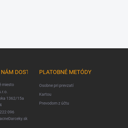
K NÁM DOSTANETE
PLATOBNÉ METÓDY
é miesto
Osobne pri prevzatí
.r.o.
Kartou
ioka 1362/15a
Prevodom z účtu
4
 222 096
LacneDarceky.sk