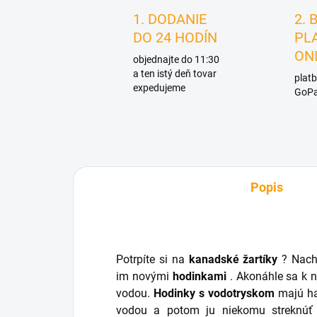
1. DODANIE
2. 
DO 24 HODÍN
PL
ON
objednajte do 11:30
a ten istý deň tovar
platb
expedujeme
GoPa
Popis
Potrpíte si na
kanadské žartíky
? Nachy
im novými
hodinkami
. Akonáhle sa k ni
vodou.
Hodinky s vodotryskom
majú ha
vodou a potom ju niekomu streknúť 