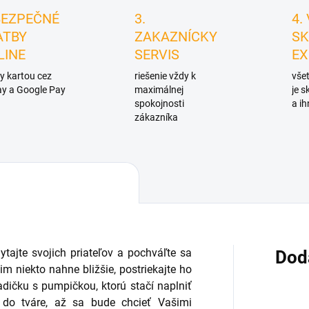
BEZPEČNÉ
3.
4.
ATBY
ZAKAZNÍCKY
SK
LINE
SERVIS
EX
y kartou cez
riešenie vždy k
všet
y a Google Pay
maximálnej
je 
spokojnosti
a ih
zákazníka
tajte svojich priateľov a pochváľte sa
Dod
m niekto nahne bližšie, postriekajte ho
dičku s pumpičkou, ktorú stačí naplniť
do tváre, až sa bude chcieť Vašimi