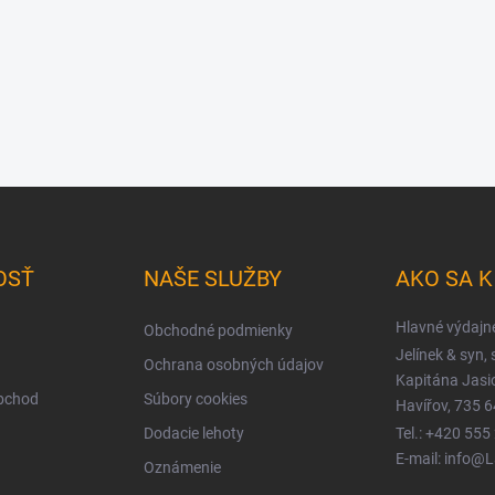
OSŤ
NAŠE SLUŽBY
AKO SA 
Hlavné výdajn
Obchodné podmienky
Jelínek & syn, s
Ochrana osobných údajov
Kapitána Jas
obchod
Súbory cookies
Havířov, 735 6
Dodacie lehoty
Tel.: +420 555
E-mail: info@
Oznámenie