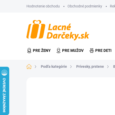
Prejsť
Hodnotenie obchodu
Obchodné podmienky
Re
na
obsah
PRE ŽENY
PRE MUŽOV
PRE DETI
Domov
Podľa kategórie
Prívesky, prstene
B
2 hodnotenia
Podrobnosti hodnot