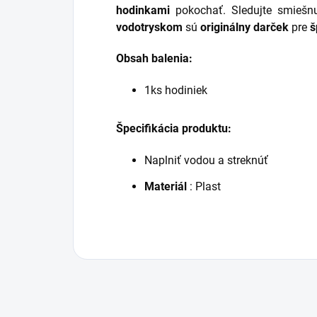
hodinkami
pokochať. Sledujte smiešnu
vodotryskom
sú
originálny darček
pre
š
Obsah balenia:
1ks hodiniek
Špecifikácia produktu:
Naplniť vodou a streknúť
Materiál
: Plast