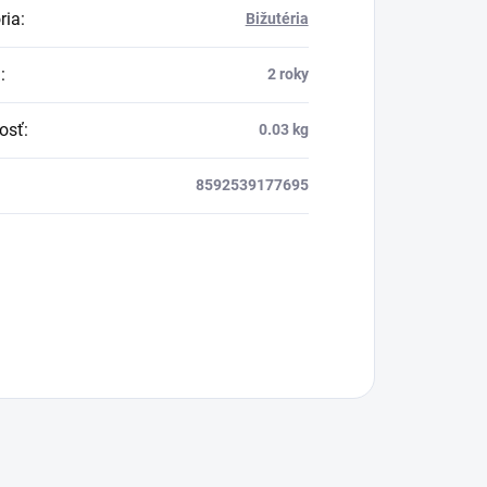
ria
:
Bižutéria
a
:
2 roky
osť
:
0.03 kg
8592539177695