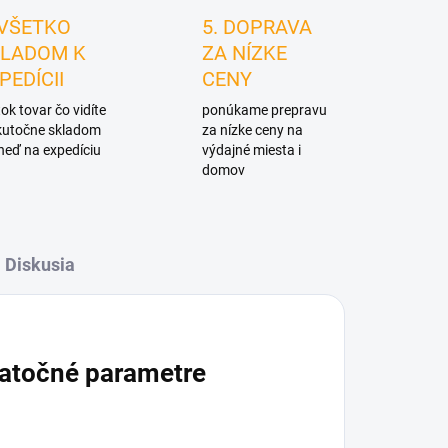
 VŠETKO
5. DOPRAVA
LADOM K
ZA NÍZKE
PEDÍCII
CENY
ok tovar čo vidíte
ponúkame prepravu
skutočne skladom
za nízke ceny na
neď na expedíciu
výdajné miesta i
domov
Diskusia
atočné parametre