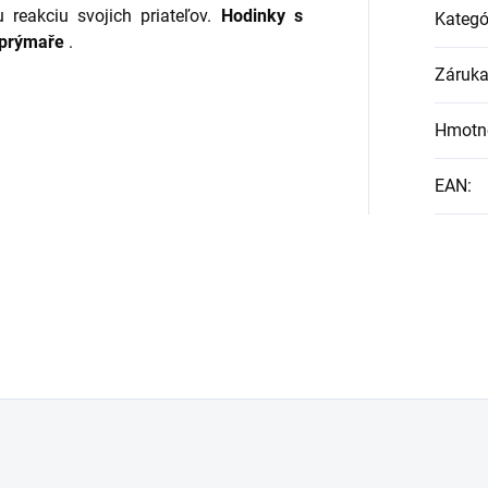
 reakciu svojich priateľov.
Hodinky s
Kategó
prýmaře
.
Záruk
Hmotn
EAN
: