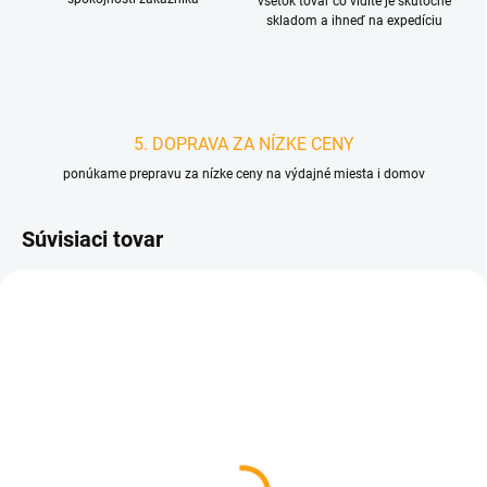
všetok tovar čo vidíte je skutočne
skladom a ihneď na expedíciu
5. DOPRAVA ZA NÍZKE CENY
ponúkame prepravu za nízke ceny na výdajné miesta i domov
Súvisiaci tovar
D4520/L
SKLADOM