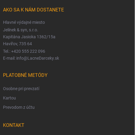
AKO SA K NÁM DOSTANETE
Hlavné výdajné miesto
Jelínek & syn, s.r.o.
Kapitána Jasioka 1362/15a
Havířov, 735 64
Tel.: +420 555 222 096
E-mail: info@LacneDarceky.sk
PLATOBNÉ METÓDY
Osobne pri prevzatí
Kartou
Prevodom z účtu
KONTAKT