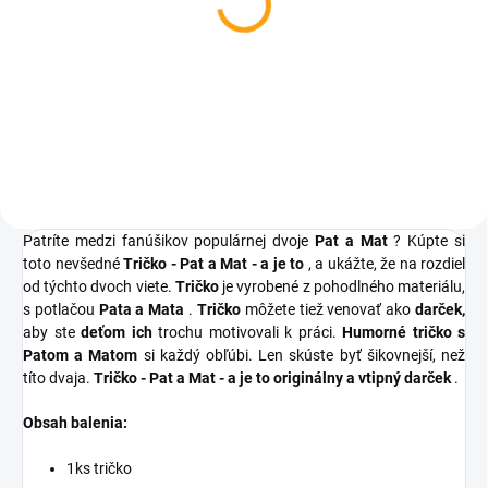
Tričko - Pat a Mat - a je
to - čierne
€10,55
Detail
Patríte medzi fanúšikov populárnej dvoje
Pat a Mat
? Kúpte si
toto nevšedné
Tričko - Pat a Mat - a je to
, a ukážte, že na rozdiel
od týchto dvoch viete.
Tričko
je vyrobené z pohodlného materiálu,
s potlačou
Pata a Mata
.
Tričko
môžete tiež venovať ako
darček,
aby ste
deťom ich
trochu motivovali k práci.
Humorné tričko s
Patom a Matom
si každý obľúbi. Len skúste byť šikovnejší, než
títo dvaja.
Tričko - Pat a Mat - a je to
originálny a vtipný darček
.
Obsah balenia:
1ks tričko